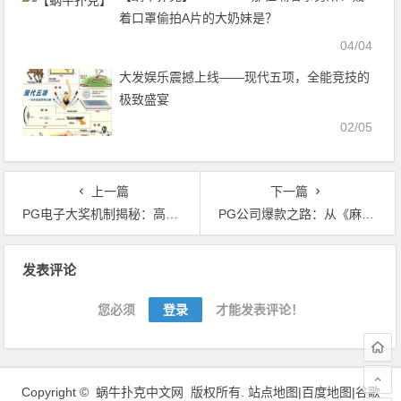
着口罩偷拍A片的大奶妹是？
04/04
大发娱乐震撼上线——现代五项，全能竞技的
极致盛宴
02/05
上一篇
下一篇
PG电子大奖机制揭秘：高波动VS稳定返奖，你选哪一种？
PG公司爆款之路：从《麻将胡了》到《宝石传奇》的跨越式发展
文
发表评论
章
导
您必须
登录
才能发表评论！
航
Copyright ©
蜗牛扑克中文网
版权所有.
站点地图|
百度地图
|
谷歌