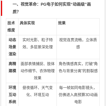
一、视觉革命：PG电子如何实现“动画级”画
质？
技术
具体实现
效果
维度
动态
实时光影、粒子特
视觉连贯流畅，立体质
场景
效、多层景深处理
感
渲染
高精
面部表情捕捉、肢体
角色情感真实，打破“角
建模
动作细节、衣饰物理
色与背景分离”的割裂感
效果
环境
昼夜循环、天气变
每一帧如同电影镜头，
互动
化、环境互动
仿佛进入高预算3D动画
系统
电影