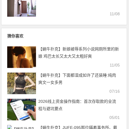
11/08
猜你喜欢
【蜗牛扑克】新娘被辱系列小说网厕所里的新
娘 鸡巴太长又太大又太粗好爽
11/05
【蜗牛扑克】下面都湿成如许了还装睡:纯肉
爽文一女多男
07/16
2026线上资金操作指南：首次存取款的全流
程与避坑要点
05/01
【蜗牛扑克】JUFE-095那位暪着事务所、戴