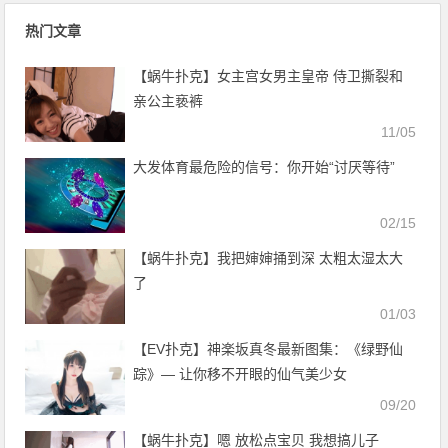
热门文章
【蜗牛扑克】女主宫女男主皇帝 侍卫撕裂和
亲公主亵裤
11/05
大发体育最危险的信号：你开始“讨厌等待”
02/15
【蜗牛扑克】我把婶婶捅到深 太粗太湿太大
了
01/03
【EV扑克】神楽坂真冬最新图集：《绿野仙
踪》— 让你移不开眼的仙气美少女
09/20
【蜗牛扑克】嗯 放松点宝贝 我想搞儿子