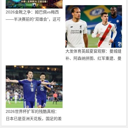
球早已不是“球权游戏”
2026金靴之争：姆巴佩vs梅西
——半决赛前的“双雄会”，这可
能是世界杯史上最难猜的金靴归
属
大发体育英超夏窗观察：曼城缝
补、阿森纳拼图、红军重建、曼
联破局——新赛季乱战才刚开始
2026世界杯扩军的残酷真相：
日本已是亚洲天花板，国足的差
距远不止几个名额