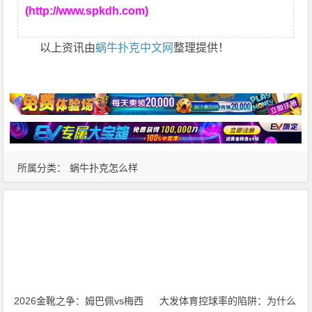
(http://www.spkdh.com)
以上资讯由
蜗牛扑克中文网
整理提供！
所属分类：
蜗牛扑克怎么样
2026金靴之争：姆巴佩vs梅西
大发体育控球率的陷阱：为什么