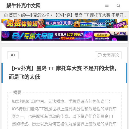
蜗牛扑克中文网
首页
蜗牛扑克怎么样
【EV扑克】曼岛 TT 摩托车大赛 不是开的太快，而是飞的太低
A+
发表评论
【EV扑克】曼岛 TT 摩托车大赛 不是开的太快，
而是飞的太低
摘要
如果视频出现空白、无法播放、手机党请点红色传送门：
IOS传送门曼岛TT赛是世界上最具挑战性和危险性的摩托车
赛之一，也是摩托车运动的传奇。以下将详细介绍曼岛TT
赛的特点、历史以及为何它被认为是世界上最危险的摩托车