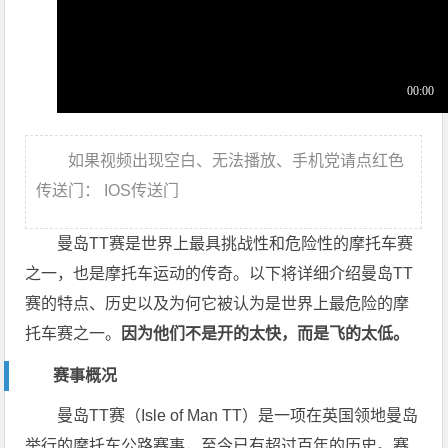
如果视频出现空白、无法播放、手机党请点红色
传送门： IOS传送门
曼岛TT赛是世界上最具挑战性和危险性的摩托车赛
之一，也是摩托车运动的传奇。以下将详细介绍曼岛TT
赛的特点、历史以及为何它被认为是世界上最危险的摩
托车赛之一。
因为他们不是开的太快，而是飞的太低。
赛事概况
曼岛TT赛（Isle of Man TT）是一项在英国领地曼岛
举行的摩托车公路赛事，至今已有超过百年的历史。赛