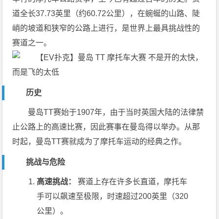
道全长37.73英里（约60.72公里），在蜿蜒的山路、陡
峭的坡道和狭窄的公路上进行，是世界上最具挑战性的
赛道之一。
历史
曼岛TT赛始于1907年，由于当时英国大陆的法律禁
止公路上的高速比赛，因此赛事在曼岛得以举办。从那
时起，曼岛TT赛就成为了摩托车运动的经典之作。
挑战与危险
高速挑战：
赛道上存在许多长直道，摩托车
手可以飙速至极限，时速超过200英里（320
公里）。