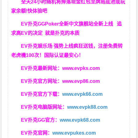
全天24小时随机将掉落现金红包至牌局底池或玩
家余额!快体验吧
EV扑克GGPoker全新中文旗舰站全新上线 追
求高EV
的决定
就是扑克的本质
EV扑克娱乐场 强势上线疯狂送钱，注册免费转
老虎機100次！国际认证最安心！
EV扑克最新网址：
www.evpks.com
EV扑克官方网址：
www.evp86.com
EV扑克官方下载：
www.evpk66.com
EV扑克电脑版网址：
www.evpk88.com
EV扑克GG官方：
www.evpk68.com
EV扑克官网：
www.evpukes.com