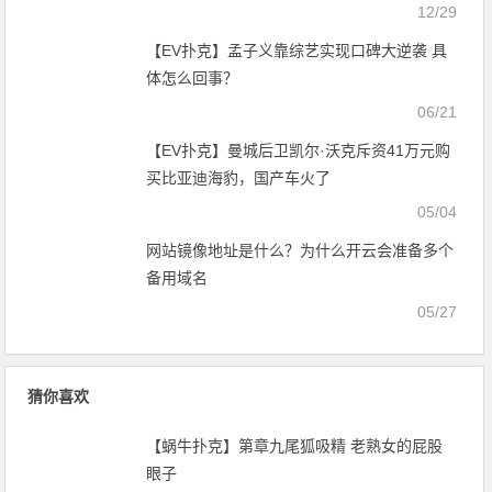
12/29
【EV扑克】孟子义靠综艺实现口碑大逆袭 具
体怎么回事？
06/21
【EV扑克】曼城后卫凯尔·沃克斥资41万元购
买比亚迪海豹，国产车火了
05/04
网站镜像地址是什么？为什么开云会准备多个
备用域名
05/27
猜你喜欢
【蜗牛扑克】第章九尾狐吸精 老熟女的屁股
眼子