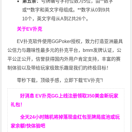
第五条：
号牌编号字符位数为5位，由**数字
或**数字和英文字母组成。**数字从0到9共
10个，英文字母从A到Z共26个。
关于EV扑克
EV扑克软件使用GGPoker授权，致力打造亚洲最具
公信力与趣味性最多元的扑克平台，bmm发牌认证，公
平公正公开，信誉获得国内外用户肯定支持，丰富的赛
制体验以及带给玩家极致乐趣是我们的终极目标！
零秒下载，顶级手感，立即下载“EV扑克”!
好消息 EV扑克GG上线注册领取350美金新玩家
礼包！
全天24小时随机将掉落现金红包至牌局底池或玩
家余额!快体验吧