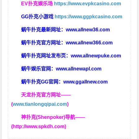
EV扑克娱乐场
https://www.evpkcasino.com
GG扑克小游戏
https://www.ggpkcasino.com
蜗牛扑克最新网址：
www.allnew36.com
蜗牛扑克官方网址：
www.allnew366.com
蜗牛扑克网址发布页：
www.allnewpuke.com
蜗牛娱乐官网：
www.allnewapl.com
蜗牛扑克GG官网：
www.ggallnew.com
天龙扑克官方网址——
(
www.tianlongqipai.com
)
神扑克(Shenpoker)导航——
(http://www.spkdh.com)