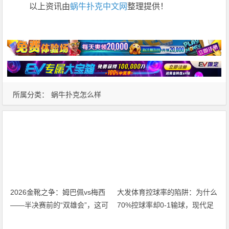
以上资讯由
蜗牛扑克中文网
整理提供！
所属分类：
蜗牛扑克怎么样
2026金靴之争：姆巴佩vs梅西
大发体育控球率的陷阱：为什么
——半决赛前的“双雄会”，这可
70%控球率却0-1输球，现代足
能是世界杯史上最难猜的金靴归
球早已不是“球权游戏”