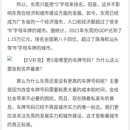
所以，东莞只能用“S”字母来排名。但是，这并不影
响东莞在经济和城市建设方面的发展。如今，东莞已经
成为广东省的一个经济强市，人口和经济都超过了很多
“B”字母车牌的城市。据统计，2021年东莞的GDP达到了
1.15万亿元，排名全国第八十四位，超过了珠海和汕头
等“B”字母车牌的城市。
那么为什么东莞还是没有更高的车牌号码呢？主要
是因为改变车牌号码需要耗费大量的成本和时间，会给
社会带来不必要的困扰。而且，现在随着私家车的普
及，车牌号码已经不再是城市实力的唯一标志。我们更
应该关注东莞的发展实力和城市建设，这才是衡量城市
的真正标准。