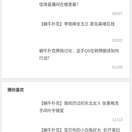
佳琦直播间在哪里看？
06/07
【蜗牛扑克】李晓峰张玉兰 君岛美绪在线
02/02
蜗牛扑克牌局讨论：这手Q5在转牌圈该如何
行动？
01/09
猜你喜欢
【蜗牛扑克】我经历过的东北女人 张素梅洗
手间叶宇做爰
11/13
【蜗牛扑克】宝贝你的小白兔好大_扒开美妇