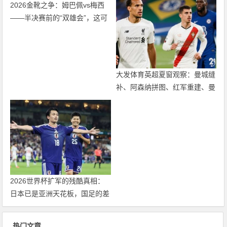
2026金靴之争：姆巴佩vs梅西
——半决赛前的“双雄会”，这可
能是世界杯史上最难猜的金靴归
属
大发体育英超夏窗观察：曼城缝
补、阿森纳拼图、红军重建、曼
联破局——新赛季乱战才刚开始
2026世界杯扩军的残酷真相：
日本已是亚洲天花板，国足的差
距远不止几个名额
热门文章