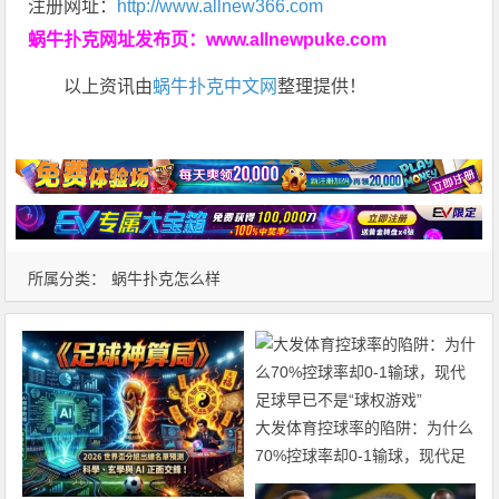
注册网址：
http://www.allnew366.com
蜗牛扑克网址发布页：
www.allnewpuke.com
以上资讯由
蜗牛扑克中文网
整理提供！
所属分类：
蜗牛扑克怎么样
大发体育控球率的陷阱：为什么
70%控球率却0-1输球，现代足
球早已不是“球权游戏”