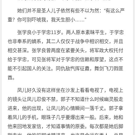
她们并不是圣人儿子依然有些不以为然：“有这么严
重？你可别吓唬我，我天生胆小……”
张学良小于学忠11岁。两人原本素昧平生，于学忠
也非奉系的嫡系，其二人仅仅于战争中相识相交，并且
相交甚深。张学良曾两度在紧要关头，将军政大权托付
给于学忠，可见张将军对于学忠的信赖和厚望，这点不
能不引起国人的关注。同仇敌忾挥征纛，舞剑飞刀戮匪
酋。
凤儿好久没有这样坐在沙发上看看电视了，电视上
的镜头让凤儿忍俊不禁，郭子不知道什么时候幽灵般走
进来，他的出现，让凤儿的心情瞬间一落千丈。郭子拿
着凤儿的手机，眼珠子几乎要爆出来一般。后来，她和
他来回地发家信，才知道事情的原委。每次都是她后脚