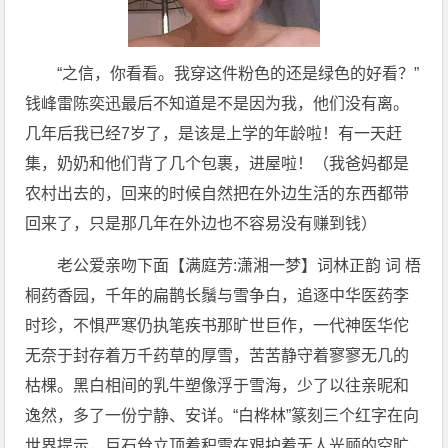
“之信，你看看。我穿这件粉色的还是绿色的好看？”
钱峰雷陈奕迅最后不知道是不是因为我，他们没有离。
几年后我已经7岁了，是该是上学的年龄啦！有一天赶
集，奶奶和他们背了几个包裹，进屋啦！（我爸妈都是
农村出去的，回来的时候自然把在外边生活的东西都带
回来了，只是那几年在外边也不容易没有赚到钱）
老公爱亲吻下面【满庭芳:潇湘一梦】词林正韵 词 梧
桐药香园，千年的扁鹊长鬚与雪争白，追逐中华医药李
时珍，不惧严寒仍执笔疾书那旷世巨作，一代神医华佗
无奈于封存着万千药草的厚雪，苦苦静守着寥寥无几的
枯棵。黑白相间的乳牛塑像浮于雪海，少了以往亲昵和
逸然，多了一份宁静、安详。“白桦林”篆刻三个红字在向
世界提示，巨石耸立顶着积雪在艰护着无人光顾的空旷