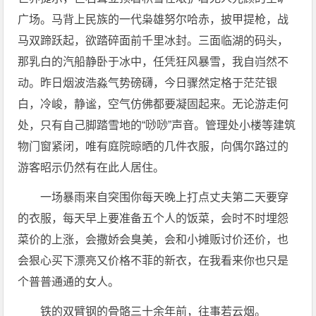
广场。马背上民族的一代枭雄努尔哈赤，披甲提枪，战
马双蹄跃起，欲踏碎面前千里冰封。三面临湖的码头，
那乳白的汽船静卧于冰中，任凭狂风暴雪，我自岿然不
动。昨日烟波浩淼气势磅礴，今日骤然定格于茫茫银
白，冷峻，静谧，空气仿佛都要凝固起来。无论游走何
处，只有自己脚踏雪地的“唦唦”声音。管理处小楼等建筑
物门窗紧闭，唯有庭院晾晒的几件衣服，向偶尔路过的
游客昭示仍然有在此人居住。
一场暴雨来自突围你每天晚上打点丈夫第二天要穿
的衣服，每天早上要准备五个人的饭菜，会时不时埋怨
菜价的上涨，会撒娇会臭美，会和小摊贩讨价还价，也
会狠心买下漂亮又价格不菲的新衣，在我看来你也只是
个普普通通的女人。
铁的双臂钢的骨骼三十余年前，往事若云烟。