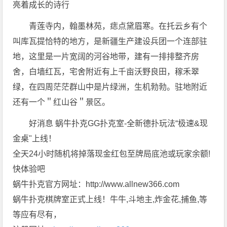
亮着成长的诗行
青莲寺内，翰墨林苑，痣点黛眉寒。在托云乡有个
叫库瓦提恰特的地方，是新疆生产建设兵团一个连部驻
地，这里是一片宽阔的河谷地带，建有一排排整齐房
舍，白墙红瓦，宅舍附近有上千亩沃野良田，稼禾翠
绿，在四周茫茫群山中是片绿洲，生机勃勃。驻地附近
还有一个＂红山谷＂景区。
好消息 蜗牛扑克GG扑克室-全新德扑玩法“极速&现
金桌"上线！
全天24小时随机将掉落现金红包至牌局底池或玩家余额!
快体验吧
蜗牛扑克官方网址：http://www.allnew366.com
蜗牛扑克棋牌室正式上线！牛牛,斗地主,炸金花,捕鱼,等
等应有尽有，