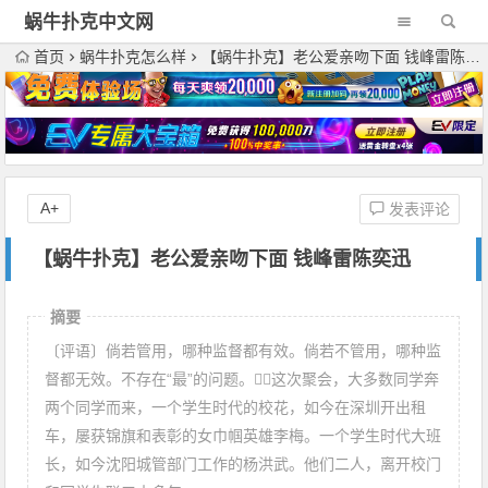
蜗牛扑克中文网
首页
蜗牛扑克怎么样
【蜗牛扑克】老公爱亲吻下面 钱峰雷陈奕迅
A+
发表评论
【蜗牛扑克】老公爱亲吻下面 钱峰雷陈奕迅
摘要
〔评语〕倘若管用，哪种监督都有效。倘若不管用，哪种监
督都无效。不存在“最”的问题。这次聚会，大多数同学奔
两个同学而来，一个学生时代的校花，如今在深圳开出租
车，屡获锦旗和表彰的女巾帼英雄李梅。一个学生时代大班
长，如今沈阳城管部门工作的杨洪武。他们二人，离开校门