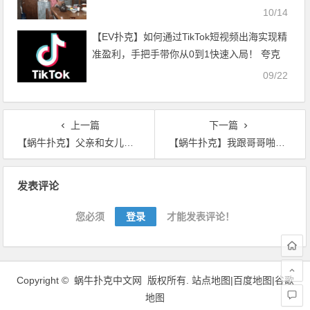
10/14
【EV扑克】如何通过TikTok短视频出海实现精
准盈利，手把手带你从0到1快速入局！ 夸克
网盘资源
09/22
上一篇
下一篇
【蜗牛扑克】父亲和女儿轮乱 黑老外燥中国妞视频
【蜗牛扑克】我跟哥哥啪啪啪了 哦好棒哦我还要
文
发表评论
章
导
您必须
登录
才能发表评论！
航
Copyright ©
蜗牛扑克中文网
版权所有.
站点地图|
百度地图
|
谷歌
地图