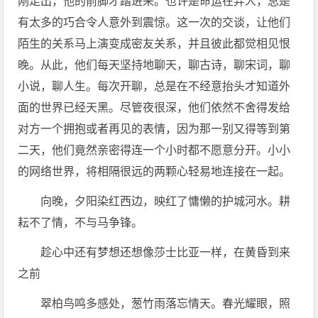
刚走出，他的前脚才踏进来。也许是命运在弄人，总是
有太多的巧合令人意外到震惊。这一次的交谈，让他们
陌生的关系马上演变成密友关系，并且彼此都觉相见恨
晚。从此，他们每天坚持地聊天，聊古诗，聊宋词，聊
小说，聊人生。每次开聊，总是在不经意抬头才知道外
面的世界已经天黑。尽管夜很深，他们依然不舍得发给
对方一个拥抱或者再见的表情，因为那一别又得等到第
二天，他们竟然亲密得连一个小时都不愿意分开。小小
的网络世界，将相隔很远的两颗心轻易地连接在一起。
向晚，夕阳染红西边，映红了慵懒的护城河水。耕
耘不了情，不与马争锋。
趁心中还有梦想还想像莎士比亚一样，在黄昏到来
之前
翠柏鸟鸣多感处，葱竹雨落忘情天。春光耀眼，照