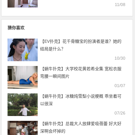
11/08
猜你喜欢
【EV扑克】花千骨糖宝的扮演者是谁？她的
结局是什么？
10/30
【蜗牛扑克】大学校花黄若希全集 宽松衣服
弯腰一瞬间图片
01/07
【蜗牛扑克】冰糖炖雪梨小说梗概 乖坐着可
以很深
07/26
【蜗牛扑克】总裁大人放肆爱吸蓓蕾 好大好
深啊会坏掉的