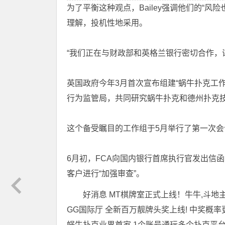
为了平衡这种观点，Bailey强调他们的“
理解，投机性地采用。
“我们正在与财政部和英格兰银行密切合作，
英国政府今年3月首次宣布组建“蜗牛扑克工
行为监管局，共同研究蜗牛扑克和德州扑克
这个备受瞩目的工作组于5月举行了第一次
6月初，FCA向国内银行首席执行官发出信
客户进行“加强审查”。
好消息 MT棋牌室正式上线！牛牛,斗地主
GG国际厅 全新百万靓牌头奖上线! 中奖概率
蜗牛扑克业界首家 1个账号通玩多个扑克平