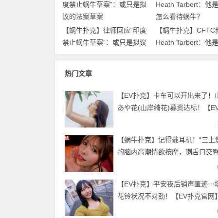
【蜗牛扑克】律师回应“印度
【蜗牛扑克】CFTC
禁止蜗牛草案”：或只是拟议
Heath Tarbert：
的法案草案
怎么看待蜗牛？
热门文章
【EV扑克】卡车可以开出来了！
あや花(山岸绮花)募资达标！【E
官网】
【蜗牛扑克】记得戴耳机！“三上
的脑内高潮情欲按摩，喇舌口交
通通听得到
【EV扑克】平安夜后销声匿迹⋯
花铃状况不对劲！【EV扑克官网