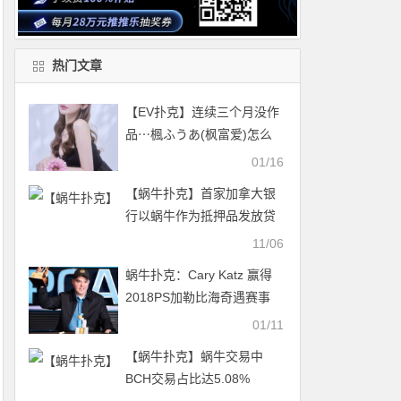
热门文章
【EV扑克】连续三个月没作
品⋯楓ふうあ(枫富爱)怎么
了？【EV扑克官网】
01/16
【蜗牛扑克】首家加拿大银
行以蜗牛作为抵押品发放贷
款
11/06
蜗牛扑克：Cary Katz 赢得
2018PS加勒比海奇遇赛事
$100,000 超高额豪客赛冠军
01/11
【蜗牛扑克】蜗牛交易中
BCH交易占比达5.08%