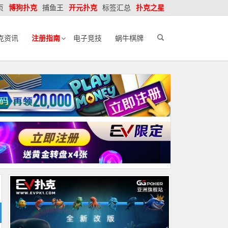
页
博狗扑克
捕鱼王
开元扑克
标签汇总
扑克之星
克资讯
注册指南
电子竞技
蜗牛棋牌