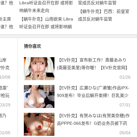
【蜗牛扑克】巴西：前皇室
新主席
【蜗牛扑克】山雨欲来 Libra
成员反对蜗牛监管
他是谁？他
听证会召开在即 或将影响蜗
牛未来走向
猜你喜欢
山岸
【EV扑克】宣布新工作！斎藤あみり
V扑克
(斋藤亚美里)等你喔！【EV扑克官网】
10/08
01/26
悠亜”
【EV扑克】広瀬ひな(广濑雏)作品IPX-
臀枪玩
909发布！毕业后解开束缚！巨乳美少
女与老师的禁断初体验！【EV扑克官
03/29
07/31
网】
塔乃
【EV扑克】有贺みなほ(有贺美奈穗)作
】
品PPPE-066发布！G奶业务员被下药
后又失禁又翻白眼还作呕惨叫【EV扑
01/05
05/04