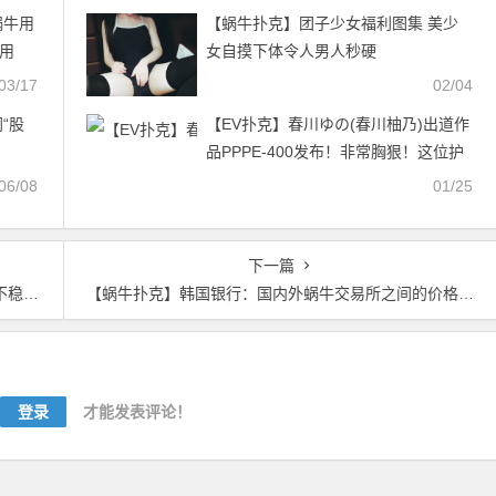
克官网】
蜗牛用
【蜗牛扑克】团子少女福利图集 美少
费用
女自摸下体令人男人秒硬
03/17
02/04
“股
【EV扑克】春川ゆの(春川柚乃)出道作
品PPPE-400发布！非常胸狠！这位护
士的I罩杯大奶是极品！【EV扑克官
06/08
01/25
网】
下一篇
定性
【蜗牛扑克】韩国银行：国内外蜗牛交易所之间的价格差距可能再次扩大
登录
才能发表评论！