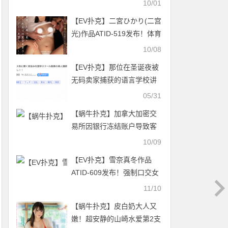
10/01
【EV扑克】二宮ひかり(二宫
光)作品ATID-519发布！体育
男孩体力就是赞！强化合宿
10/08
每晚和老师练习多P【EV扑
【EV扑克】那位在圣诞夜被
克官网】
无码卖家捕获的语言学校讲
师竟是三天限定出道的长身
05/31
巨乳Body！【EV扑克官网】
【蜗牛扑克】加拿大加密交
易所因银行冻结账户导致客
户套现受阻
10/09
【EV扑克】雪奈真冬作品
ATID-609发布！强制口交女
王落难！一吃巧克力棒就掉
11/10
泪！【EV扑克官网】
【蜗牛扑克】皮白奶大人又
嫩！超安静的山崎水爱第2支