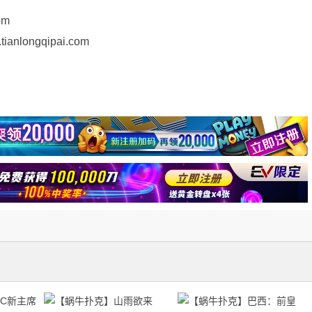
om
longqipai.com