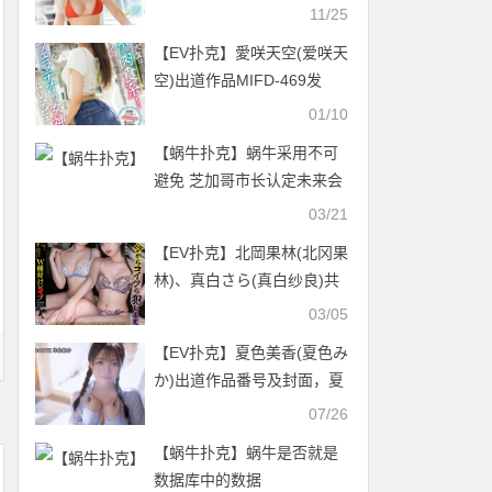
作品是？
11/25
【EV扑克】愛咲天空(爱咲天
空)出道作品MIFD-469发
布！喜欢吹喇叭的大学生⋯
01/10
新一代的口交战神不能说的
【蜗牛扑克】蜗牛采用不可
秘密曝光了！【EV扑克官
避免 芝加哥市长认定未来会
网】
出现另外种货币
03/21
【EV扑克】北岡果林(北冈果
林)、真白さら(真白纱良)共
演作品RKI-689发布！用肉
03/05
棒教训两位狂妄自大的爸爸
【EV扑克】夏色美香(夏色み
活美女！【EV扑克官网】
か)出道作品番号及封面，夏
色美香个人简介【EV扑克官
07/26
网】
【蜗牛扑克】蜗牛是否就是
数据库中的数据