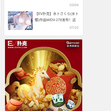
03/04
【EV扑克】水卜さくら(水卜
樱)作品MIDV-278发布！这
一档谁都打不过她！因为第
07/10
一次做了这件事！【EV扑克
官网】