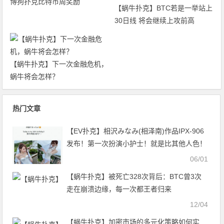
博狗扑克比特币周奖励
【蜗牛扑克】BTC若是一举站上
30日线 将会继续上攻前高
【蜗牛扑克】下一次金融危机，
蜗牛将会怎样？
热门文章
【EV扑克】相沢みなみ(相泽南)作品IPX-906
发布！第一次扮演小护士！就是比其他人色！
【EV扑克官网】
06/01
【蜗牛扑克】被死亡328次背后：BTC曾3次
走在崩溃边缘，每一次都王者归来
12/04
【蜗牛扑克】加密市场的多元化策略如何实