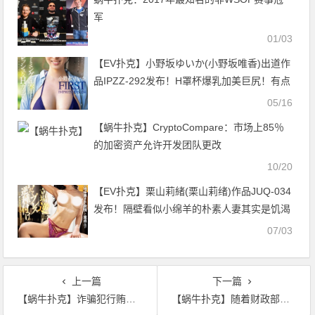
军
01/03
【EV扑克】小野坂ゆいか(小野坂唯香)出道作
品IPZZ-292发布！H罩杯爆乳加美巨尻！有点
奇怪的她肉感出击！【EV扑克官网】
05/16
【蜗牛扑克】CryptoCompare：市场上85％
的加密资产允许开发团队更改
10/20
【EV扑克】栗山莉緒(栗山莉绪)作品JUQ-034
发布！隔壁看似小绵羊的朴素人妻其实是饥渴
的大野狼【EV扑克官网】
07/03
上一篇
下一篇
【蜗牛扑克】诈骗犯行贿警员1700万美元，欲拿回收藏比特币的硬盘
【蜗牛扑克】随着财政部寻求平息投资者 比特币价格下跌反对土耳其里拉