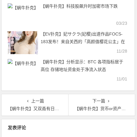
【蜗牛扑克】科技股飙升时加密市场下跌
03/23
【EV扑克】妃サクラ(妃樱)出道作品FOCS-
183发布！来自关西的「高颜值樱花公主」在
高潮时会暴走讲方言！【EV扑克官网】
11/28
【蜗牛扑克】分析显示：BTC 各项指标居于
高位 存储地址资金处于净流入状态
11/01
上一篇
下一篇
【蜗牛扑克】又双叒有日本加密货币交易所要成立自我监管组织啦！
【蜗牛扑克】货币or资产：世界各国政府是如何定义加密货币的？
文
发表评论
章