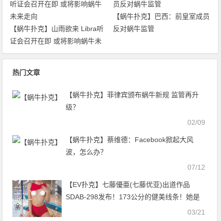
【蜗牛扑克】巴西：前皇室成员
【蜗牛扑克】山雨欲来 Libra听
反对蜗牛监管
证会召开在即 或将影响蜗牛未
来走向
热门文章
【蜗牛扑克】菲律宾颁布蜗牛新规 监管再升
级？
02/09
【蜗牛扑克】蔡维德：Facebook掀起大风
波，怎么办？
07/12
【EV扑克】七藤優亜(七藤优亚)出道作品
SDAB-298发布！173公分的健美线条！她是
不一样的青春时代！【EV扑克官网】
03/21