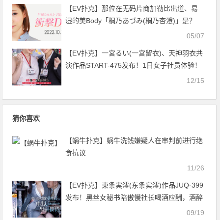
【EV扑克】那位在无码片商加勒比出道、易
湿的美Body「桐乃あづみ(桐乃杏澄)」是？
【EV扑克官网】
05/07
【EV扑克】一宮るい(一宫留衣)、天神羽衣共
演作品START-475发布！1日女子社员体验！
SOD STAR最强新人共演！【EV扑克官网】
12/15
猜你喜欢
【蜗牛扑克】蜗牛洗钱嫌疑人在审判前进行绝
食抗议
11/26
【EV扑克】東条実澪(东条实澪)作品JUQ-399
发布！黑丝女秘书陪傲慢社长喝酒应酬，酒醉
后被带到小房间强迫性招待【EV扑克官网】
09/19