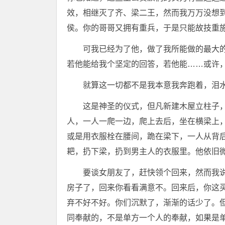
效，相继灭了齐、梁二王，然而我万万没想
侯。你的哥哥又拥有重兵，于是只能故技重施
可我已经为了他，做了我所能做的最大
若他能给我个坚定的回答，若他能……或许
就算这一切都不是我本意我奔跑着，泪
这是神圣的仪式，但凡新建木屋立柱子
人，一人一爬一边，爬上去后，坐在横梁上
或是用衣服栓在腰间，跪在梁下，一人从背
耙，扔下梁，扔到男主人的衣服里。他依旧
要谈女朋友了，赶快领个回来，然而我
房子了，回来你看看满意不。回来后，你这买
弃不好不好。你们沉默了，渐渐的话少了。
同奉献的，不是单方一个人的奉献，如果是