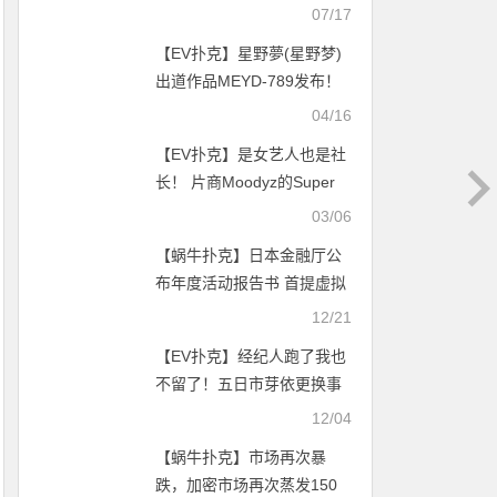
AV的舒适圈、她解禁让男优
07/17
为艺术牺牲！【EV扑克官
【EV扑克】星野夢(星野梦)
网】
出道作品MEYD-789发布！
想重回萤光幕的童星！175
04/16
公分长身美人就爱大只的！
【EV扑克】是女艺人也是社
【EV扑克官网】
长！ 片商Moodyz的Super
Body未来的梦想是⋯
03/06
【蜗牛扑克】日本金融厅公
布年度活动报告书 首提虚拟
货币相关事件
12/21
【EV扑克】经纪人跑了我也
不留了！五日市芽依更换事
务所！【EV扑克官网】
12/04
【蜗牛扑克】市场再次暴
跌，加密市场再次蒸发150