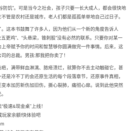
谷防饥”。可是当今之社会，孩子只要一长大成人，都会很快地
在不管是农村还是城市，老人们都是孤孤单单地自己过日子。
了。这本书鼓舞了许多人，因为他们从一个新的角度告诉人
火五更鸡”、“头悬梁，锥刺股”没有必然的联系。只要你对某一
为上帝赋予你的时间和智慧够你圆满做完一件事情。后来，这
司的总裁。男孩:那我把你卖了！
伤疤，满带鲜血淋漓、脓疮溃烂，就算你不去主动触碰它，甚
外还是冷不丁的会还原生活的每个段落章节，还原事件真相，
还变本加厉新伤加旧伤，撕心裂肺，痛彻心扉。说到此他突然
光。
法“极速&现金桌"上线！
或玩家余额!快体验吧
om