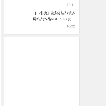
亿美元
10/11
【EV扑克】波多野結衣(波多
野结衣)作品MRHP-027发
布！有穿衣也看得出来！人
10/22
妻巨尻太辣，连日对她无套
中出【EV扑克官网】