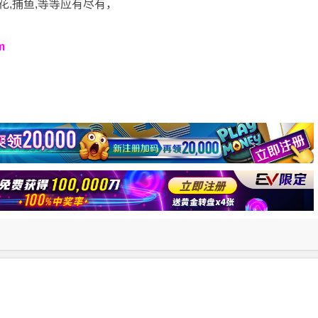
花,捕鱼,等等应有尽有，
m