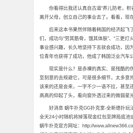
你看得比我还认真自古道“养儿防老，积
离开父母，创立自己的事业去了。看看，现
后来这本书果然伴随着韩国的经济起飞
们，成功与“劳其筋骨，饿其体肤”、“三更灯
事业感兴趣，长久地坚持下去就会成功，因
位青年也获得了成功，他成了韩国泛业汽车公
现实是什么？是赤裸的真实、是残酷的
至刻意的去规避它，可是很多细节，太多意
该来的还是会来，一字不少一语不拉，甚至
高高的仰起了头，看向窗外透过来的微弱星
好消息 蜗牛扑克GG扑克室-全新德扑玩
全天24小时随机将掉落现金红包至牌局底池
蜗牛扑克官方网址：http://www.allnew366.c