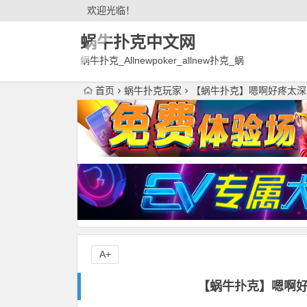
欢迎光临！
蜗牛扑克中文网
蜗牛扑克_Allnewpoker_allnew扑克_蜗
牛德州扑克官网欢迎您!
首页
蜗牛扑克玩家
【蜗牛扑克】嗯啊好疼太深
A+
【蜗牛扑克】嗯啊好