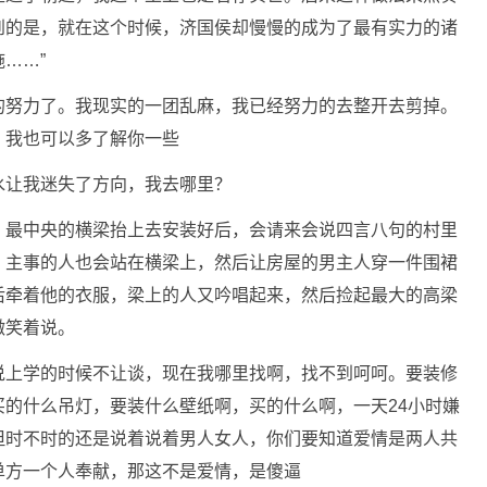
到的是，就在这个时候，济国侯却慢慢的成为了最有实力的诸
……”
的努力了。我现实的一团乱麻，我已经努力的去整开去剪掉。
，我也可以多了解你一些
水让我迷失了方向，我去哪里？
，最中央的横梁抬上去安装好后，会请来会说四言八句的村里
，主事的人也会站在横梁上，然后让房屋的男主人穿一件围裙
后牵着他的衣服，梁上的人又吟唱起来，然后捡起最大的高梁
微笑着说。
说上学的时候不让谈，现在我哪里找啊，找不到呵呵。要装修
的什么吊灯，要装什么壁纸啊，买的什么啊，一天24小时嫌
但时不时的还是说着说着男人女人，你们要知道爱情是两人共
单方一个人奉献，那这不是爱情，是傻逼