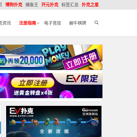
页
博狗扑克
捕鱼王
开元扑克
标签汇总
扑克之星
克资讯
注册指南
电子竞技
蜗牛棋牌