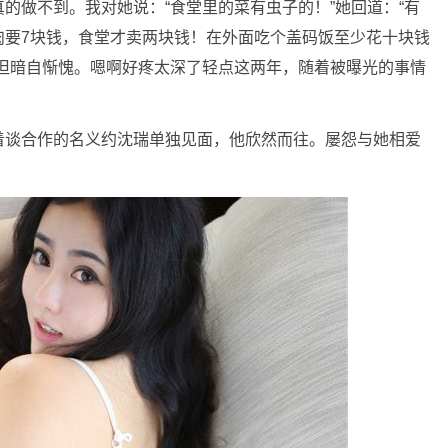
的做不到。我对她说：“食堂里的菜有虫子的！”她回道：“有
肉要7块钱，食堂才卖两块钱！在外面吃个盖码饭至少花十块钱
，但暗自惭愧。嗯啊好疼太深了轻点这两年，随着被曝光的事情
着谈合作的名义约沈瑞单独见面，他欣然而往。屡怨与她相爱