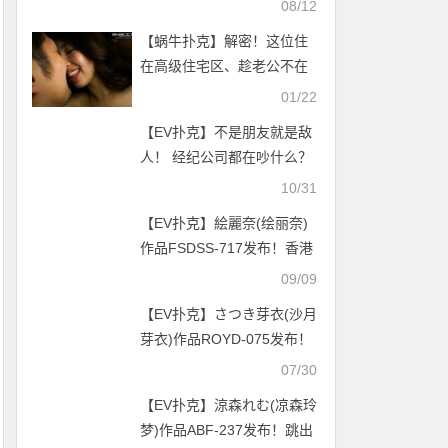
08/12
【蜗牛扑克】解密！这位住
在高级住宅区、趁老公不在
偷偷找小狼狗的G奶妹是？
01/22
…
【EV扑克】不是朋友就是敌
人！ 经纪公司都在吵什么？
10/31
【EV扑克】絵麗奈(绘丽奈)
作品FSDSS-717发布！香港
女优第一人演戏剧片了！
09/09
【EV扑克官网】
【EV扑克】さつき芽衣(沙月
芽衣)作品ROYD-075发布！
在狭小套房里只能打炮！每
07/30
天将巨乳妹妹的G奶吸吮到
【EV扑克】涼森れむ(凉森玲
饱！【EV扑克官网】
梦)作品ABF-237发布！跳出