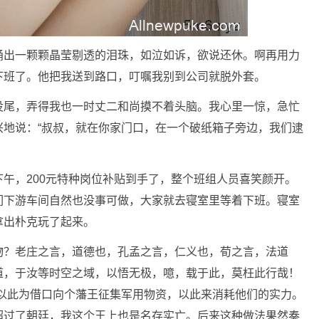
涌出一颗颗晶莹剔透的泪珠，如泣如诉，欲说还休。啊再用力
下班了。他把我送到路口，叮嘱我别到公司就脱外套。
没尾，弄得我也一时丈二和尚摸不着头脑。我心里一惊，急忙
兴地说：“叔叔，就在你家门口，在一个破纸箱子旁边，我们逮
午，200元特种岗位补贴到手了，整个班组人员喜笑颜开。
们下游车间自然也没事可做，大家就去寝室里等着下班。寝室
拿出朴克玩了起来。
物？老庄之言，道德也，孔孟之言，仁义也，荀之言，法道
道，于汝等时空之域，以悟无极，噫，载于此，莫枉此行哉！
想以此为借口向个藩王征集军用物资，以此来消耗他们的实力。
超过了朝廷，我这个王上也是名存实亡。后来这种做法果然奏