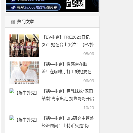
热门文章
【EV扑克】TRE2023日记
(3)：她在台上哭泣！【EV扑
克官网】
08/06
【蜗牛扑克】性感带在膝
盖！在咖啡厅打工的她要在
30岁前体会高潮的滋味！ …
06/03
【蜗牛扑克】巨乳妹妹“深田
结梨”离家出走 投靠哥哥开启
禁忌同居生活
10/20
【蜗牛扑克】BIS研究主管兼
经济顾问：比特币只是“伪
装”成真实货币