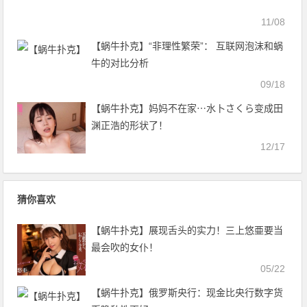
11/08
【蜗牛扑克】“非理性繁荣”： 互联网泡沫和蜗
牛的对比分析
09/18
【蜗牛扑克】妈妈不在家⋯水卜さくら变成田
渊正浩的形状了！
12/17
猜你喜欢
【蜗牛扑克】展现舌头的实力！三上悠亜要当
最会吹的女仆！
05/22
【蜗牛扑克】俄罗斯央行：现金比央行数字货