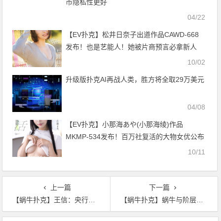
币隐私性更好
04/22
【EV扑克】松井日奈子出道作品CAWD-668
发布！也是艺能人！她被片商预言必拿新人
奖！【EV扑克官网】
10/02
升级版扑克AI再战人类，胜方将全取29万美元
04/08
【EV扑克】小那海あや(小那海绫)作品
MKMP-534发布！百万社复活的大物女优公布
答案！【EV扑克官网】
10/11
上一篇
下一篇
【蜗牛扑克】王信：央行数字货币有助于提升货币政策有效性
【蜗牛扑克】蜗牛与阶层穿越：布局完了么，你就在那期待牛市？