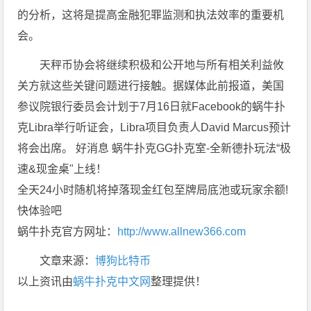
的分析，这将是提高金融犯罪监测和执法效率的重要机
会。
天秤币协会将继续积极和公开地与所有相关利益攸
关方就这些关键问题进行接触。据媒体此前报道，美国
参议院银行委员会计划于7月16日就Facebook的蜗牛扑
克Libra举行听证会，Libra项目负责人David Marcus预计
将会出席。 好消息 蜗牛扑克GG扑克室-全新德扑玩法“极
速&现金桌"上线！
全天24小时随机将掉落现金红包至牌局底池或玩家余额!
快体验吧
蜗牛扑克官方网址：
http://www.allnew366.com
文章来源：
博狗比特币
以上资讯由
蜗牛扑克中文网
整理提供！