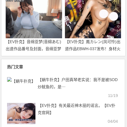
了！【EV扑克官网】
官网】
【EV扑克】音绵亚梦(音綿あむ)
【EV扑克】鳳カレン(凤可怜)出
出道作品番号及封面，音绵亚梦
道作品EBWH-037发布！身材火
个人简介【EV扑克官网】
辣作风剽悍的辣妺！一身刺青的
她玩爆M男优！【EV扑克官网】
热门文章
【蜗牛扑克】户田真琴老实说：我不是被SOD
炒鱿鱼的，是⋯
11/19
【EV扑克】有关最近神木丽的谣言。【EV扑
克官网】
04/04