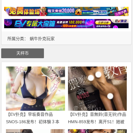
所属分类：
蜗牛扑克玩家
天枰币
【EV扑克】早坂奏音作品
【EV扑克】音無鈴(音无铃)作品
SNOS-186发布！初体験３本
HMN-859发布！离开S1！她被
番！他的美好BODY要被污染
妈妈卖了中出解禁！【EV扑克