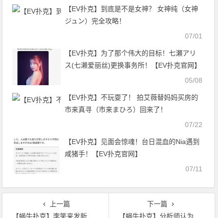
【EV扑克】到底是不是女神？ 女神纯（女神
ジュン）完全攻略！
07/01
【EV扑克】为了那个伟大的目标！七瀬アリ
ス(七濑爱丽丝)更换事务所！【EV扑克官网】
05/08
【EV扑克】不玩耍了！ 拍艾薇替妈妈买房的
市来真寻（市来まひろ）回来了！
07/22
【EV扑克】见面会惊魂！台日混血的Nia遇到
咸猪手！【EV扑克官网】
07/11
上一篇
下一篇
【蜗牛扑克】李笑来发新币、建新群，你还愿意帮他拉人头么？
【蜗牛扑克】分析师认为投资者如今更愿意持有蜗牛，而不愿换成法币