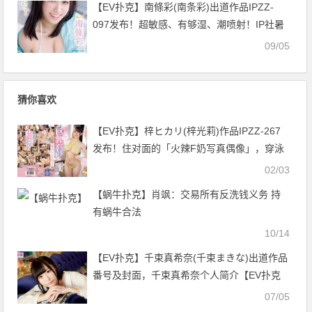
【EV扑克】南條彩(南条彩)出道作品IPZZ-
097发布！超敏感、有够湿、潮喷射！IP社暑
假最强新人终于现身！【EV扑克官网】
09/05
猜你喜欢
【EV扑克】梓ヒカリ(梓光莉)作品IPZZ-267
发布！住对面的「火辣F奶写真偶像」，穿泳
衣卖弄诱惑！【EV扑克官网】
02/03
【蜗牛扑克】肖飒：交易所有反洗钱义务 持
有蜗牛合法
10/14
【EV扑克】千束真希奈(千束まきな)出道作品
番号及封面，千束真希奈个人简介【EV扑克
官网】
07/05