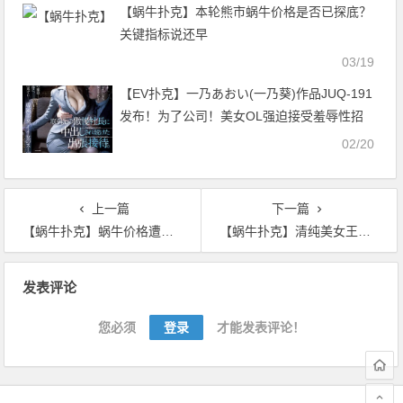
【蜗牛扑克】本轮熊市蜗牛价格是否已探底？
关键指标说还早
03/19
【EV扑克】一乃あおい(一乃葵)作品JUQ-191
发布！为了公司！美女OL强迫接受羞辱性招
待 沦为客户专属肉便器【EV扑克官网】
02/20
上一篇
下一篇
【蜗牛扑克】蜗牛价格遭遇滑铁卢，24小时最高跌幅超20%
【蜗牛扑克】清纯美女王安琪 比基尼释放性感完美身材
文
发表评论
章
导
您必须
登录
才能发表评论！
航