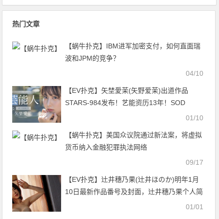
来走向
热门文章
【蜗牛扑克】IBM进军加密支付，如何直面瑞
波和JPM的竞争？
04/10
【EV扑克】矢埜愛茉(矢野爱茉)出道作品
STARS-984发布！艺能资历13年！SOD
STAR最强兵器！曾是电视台看板娘的她、AV
01/10
解禁！【EV扑克官网】
【蜗牛扑克】美国众议院通过新法案，将虚拟
货币纳入金融犯罪执法网络
09/17
【EV扑克】辻井穗乃果(辻井ほのか)明年1月
10日最新作品番号及封面，辻井穗乃果个人简
介【EV扑克官网】
01/01