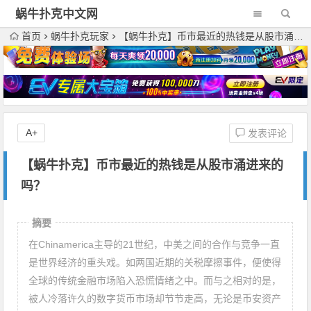
蜗牛扑克中文网
首页
蜗牛扑克玩家
【蜗牛扑克】币市最近的热钱是从股市涌进来的吗？
A+
发表评论
【蜗牛扑克】币市最近的热钱是从股市涌进来的
吗？
摘要
在Chinamerica主导的21世纪，中美之间的合作与竞争一直
是世界经济的重头戏。如两国近期的关税摩擦事件，便使得
全球的传统金融市场陷入恐慌情绪之中。而与之相对的是，
被人冷落许久的数字货币市场却节节走高，无论是币安资产