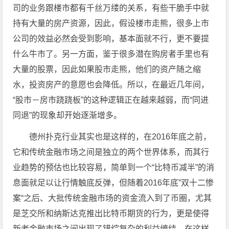
司的业务跟楼市都有千丝万缕的关系，有些干脆手中就
持有大量的房产资源，因此，假设楼市走熊，很多上市
公司的效益必然会受到影响，基本面就不行，更不要提
什么牛市了。另一方面，鉴于很多潜在购房者手里也有
大量的股票，因此如果股市走熊，他们的资产随之缩
水，投资房产的意愿也会降低。所以，在最近几年间，
“股市－房市跷跷板”的这种逻辑正在越来越弱，而“同进
同退”的现象却开始逐渐增多。
德州扑克行业其实也是这样的，在2016年底之前，
它和传统金融市场之间是独立的两个世界体系，而其行
业趋势的预估也比较容易，简单到一个“比特币减半”的消
息面就足以让行情触底反弹，但随着2016年底”双十二惨
案“之后、大批传统金融市场的资金流入到了币圈，尤其
是芝交所和纳斯达克推出比特币期货的行为，更是使得
新老金融市场之间出现了错综复杂的利益缠结，在这样