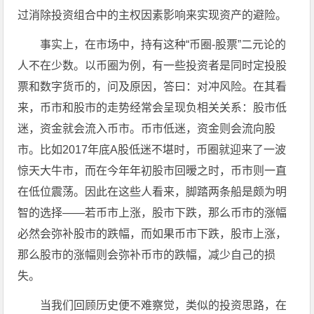
过消除投资组合中的主权因素影响来实现资产的避险。
事实上，在市场中，持有这种“币圈-股票”二元论的
人不在少数。以币圈为例，有一些投资者是同时定投股
票和数字货币的，问及原因，答曰：对冲风险。在其看
来，币市和股市的走势经常会呈现负相关关系：股市低
迷，资金就会流入币市。币市低迷，资金则会流向股
市。比如2017年底A股低迷不堪时，币圈就迎来了一波
惊天大牛市，而在今年年初股市回暧之时，币市则一直
在低位震荡。因此在这些人看来，脚踏两条船是颇为明
智的选择——若币市上涨，股市下跌，那么币市的涨幅
必然会弥补股市的跌幅，而如果币市下跌，股市上涨，
那么股市的涨幅则会弥补币市的跌幅，减少自己的损
失。
当我们回顾历史便不难察觉，类似的投资思路，在