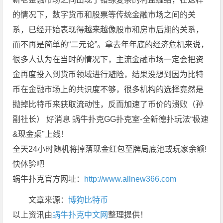
的情况下，数字货币和股票等传统金融市场之间的关
系，已经开始表现得越来越像股市和房市后期的关系，
而不再是简单的“二元论”。拿去年年底的经济危机来说，
很多人认为在当时的情况下，主流金融市场一定会把资
金再度投入到货币领域进行避险，结果没想到因为比特
币在金融市场上的共识度不够，很多机构的选择竟然是
抛掉比特币来获取流动性，反而加速了币价的溃败（孙
副社长） 好消息 蜗牛扑克GG扑克室-全新德扑玩法“极速
&现金桌"上线！
全天24小时随机将掉落现金红包至牌局底池或玩家余额!
快体验吧
蜗牛扑克官方网址：
http://www.allnew366.com
文章来源：
博狗比特币
以上资讯由
蜗牛扑克中文网
整理提供！