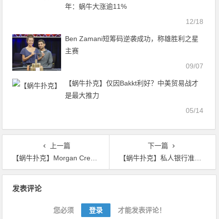
年：蜗牛大涨逾11%
12/18
Ben Zamani短筹码逆袭成功，称雄胜利之星
主赛
09/07
【蜗牛扑克】仅因Bakkt利好？中美贸易战才
是最大推力
05/14
上一篇
下一篇
【蜗牛扑克】Morgan Creek首席执行官：BTC距离成为数字黄金还有十年
【蜗牛扑克】私人银行准备开始接受蜗牛投资吗？
文
发表评论
章
导
您必须
登录
才能发表评论！
航