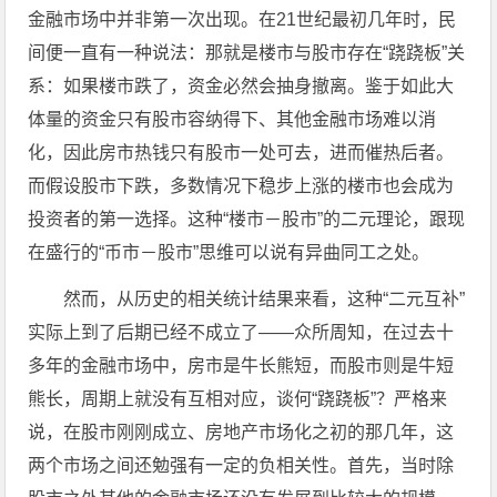
金融市场中并非第一次出现。在21世纪最初几年时，民
间便一直有一种说法：那就是楼市与股市存在“跷跷板”关
系：如果楼市跌了，资金必然会抽身撤离。鉴于如此大
体量的资金只有股市容纳得下、其他金融市场难以消
化，因此房市热钱只有股市一处可去，进而催热后者。
而假设股市下跌，多数情况下稳步上涨的楼市也会成为
投资者的第一选择。这种“楼市－股市”的二元理论，跟现
在盛行的“币市－股市”思维可以说有异曲同工之处。
然而，从历史的相关统计结果来看，这种“二元互补”
实际上到了后期已经不成立了——众所周知，在过去十
多年的金融市场中，房市是牛长熊短，而股市则是牛短
熊长，周期上就没有互相对应，谈何“跷跷板”？严格来
说，在股市刚刚成立、房地产市场化之初的那几年，这
两个市场之间还勉强有一定的负相关性。首先，当时除