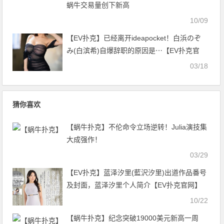
蜗牛交易量创下新高
10/09
【EV扑克】已经离开ideapocket！白浜のぞ
み(白滨希)自爆辞职的原因是⋯【EV扑克官
网】
03/18
猜你喜欢
【蜗牛扑克】不伦命令立场逆转！Julia演技集
大成强作！
03/29
【EV扑克】蓝泽汐里(藍沢汐里)出道作品番号
及封面，蓝泽汐里个人简介【EV扑克官网】
10/22
【蜗牛扑克】纪念突破19000美元新高一周