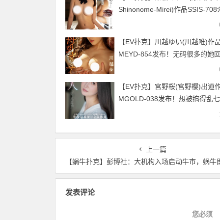
Shinonome-Mirei)作品SSIS-70
及封面预览【EV扑克官网】
【EV扑克】川越ゆい(川越唯)作
MEYD-854发布！无码很多的她
啦！新一代母乳强者诞生！【EV
官网】
【EV扑克】宮野桜(宫野樱)出道
MGOLD-038发布！想被搞得乱
糟⋯地方的公务员变洒水机！【E
克官网】
上一篇
【蜗牛扑克】彭博社：大机构入场启动牛市，蜗牛即将突破6000
发表评论
您必须