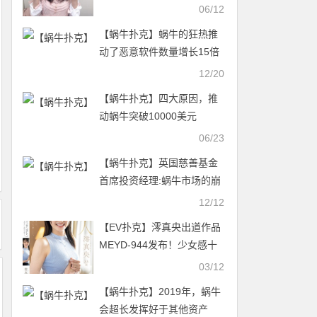
行看不起我
06/12
【蜗牛扑克】蜗牛的狂热推
动了恶意软件数量增长15倍
12/20
【蜗牛扑克】四大原因，推
动蜗牛突破10000美元
06/23
【蜗牛扑克】英国慈善基金
首席投资经理:蜗牛市场的崩
溃只是一个绊脚石
12/12
【EV扑克】澪真央出道作品
MEYD-944发布！少女感十
足的「本物人妻」出道，比
03/12
例高挑、外型是「童颜美
【蜗牛扑克】2019年，蜗牛
乳」！【EV扑克官网】
会超长发挥好于其他资产