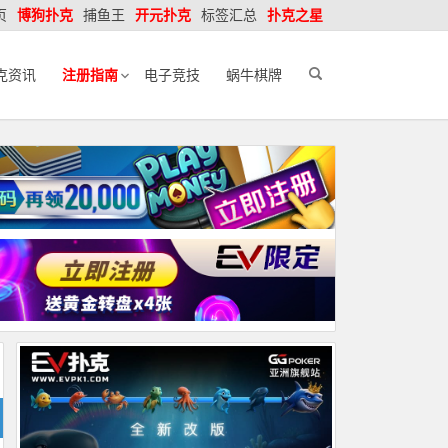
页
博狗扑克
捕鱼王
开元扑克
标签汇总
扑克之星
克资讯
注册指南
电子竞技
蜗牛棋牌