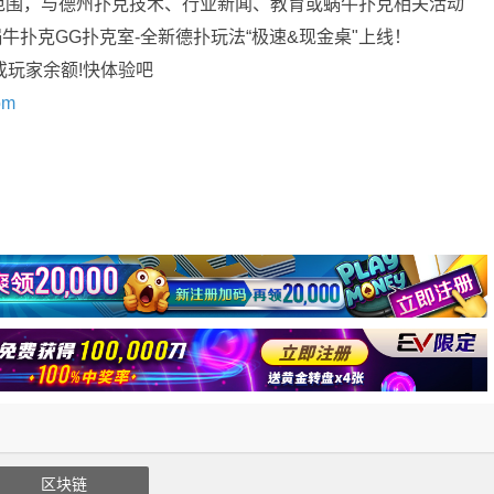
范围，与德州扑克技术、行业新闻、教育或蜗牛扑克相关活动
蜗牛扑克GG扑克室-全新德扑玩法“极速&现金桌"上线！
或玩家余额!快体验吧
om
区块链