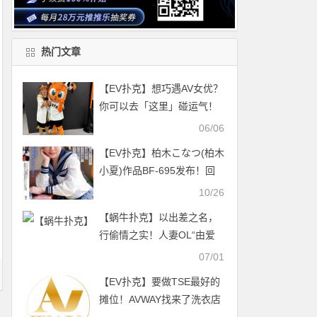
热门文章
【EV扑克】想巧遇AV女优？
你可以去「这里」碰运气！
【EV扑克官网】
06/06
【EV扑克】柏木こなつ(柏木
小夏)作品BF-695发布！回
老家发现青梅竹马变成「F罩
10/26
杯大胸妹」，「透视居家服
【蜗牛扑克】以出差之名，
挑逗」让我连续中出【EV扑
行偷情之实！人妻OL“由爱
克官网】
可奈”被小王搞到坏掉了
07/01
【EV扑克】要做TSE最好的
摊位！AVWAY找来了洗衣店
战神！【EV扑克官网】