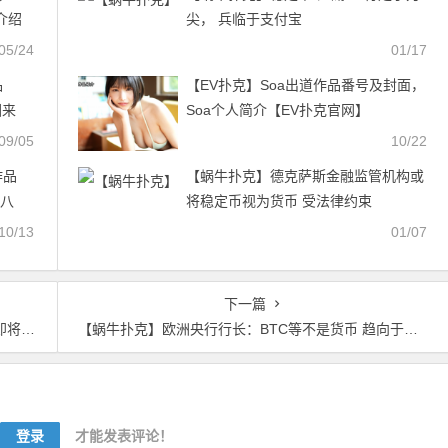
8介绍
尖， 兵临于支付宝
05/24
01/17
品
【EV扑克】Soa出道作品番号及封面，
回来
Soa个人简介【EV扑克官网】
扑克
09/05
10/22
作品
【蜗牛扑克】德克萨斯金融监管机构或
七八
将稳定币视为货币 受法律约束
V扑
10/13
01/07
下一篇
美元
【蜗牛扑克】欧洲央行行长：BTC等不是货币 趋向于将它们视为投机性资产
登录
才能发表评论！