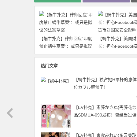
【蜗牛扑克】律师回应“印度
【蜗牛扑克】美国财
禁止蜗牛草案”：或只是拟议
长：担心Facebook
的法案草案
货币对国家安全影响
热门文章
【蜗牛扑克】独占她H罩杯的恵体
位カヲル解禁了！
【EV扑克】斎藤かさね(斋藤花纱
品SDMUA-090发布！曾经当过
她睽违一年重返淫光幕人生初解
【EV扑克官网】
【EV扑克】東雲みれい(东云美玲