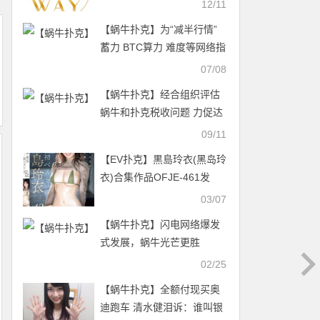
12/11
【蜗牛扑克】为“减半行情”
蓄力 BTC算力 难度等网络指
标再创下历史新高
07/08
【蜗牛扑克】经合组织评估
蜗牛和扑克税收问题 力促达
成全球化共识
09/11
【EV扑克】黒島玲衣(黑岛玲
衣)合集作品OFJE-461发
布！看到男优就想要！「日
03/07
本最色情音乐大学生」出道
【蜗牛扑克】闪电网络爆发
一周年！【EV扑克官网】
式发展，蜗牛光芒更胜
02/25
【蜗牛扑克】全额付现买奥
迪跑车 清水健泪诉：谁叫银