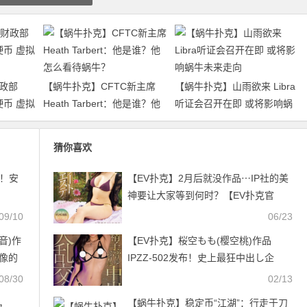
政部
【蜗牛扑克】CFTC新主席
【蜗牛扑克】山雨欲来 Libra
硬币 虚拟
Heath Tarbert：他是谁？他
听证会召开在即 或将影响蜗
怎么看待蜗牛？
牛未来走向
猜你喜欢
！安
【EV扑克】2月后就没作品⋯IP社的美
神要让大家等到何时？【EV扑克官
网】
09/10
06/23
音)作
【EV扑克】桜空もも(樱空桃)作品
偶像的
IPZZ-502发布！史上最狂中出し企
禁！
画！她无限大乱交！【EV扑克官网】
08/30
02/13
，
【蜗牛扑克】稳定币“江湖”：行走于刀