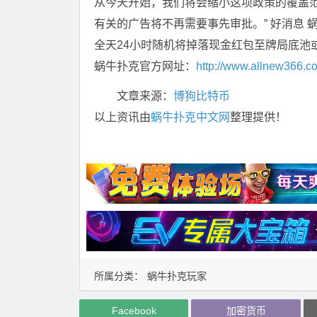
从今天开始，我们将会缩小这项政策的覆盖
有关的广告将不再需要事先审批。” 好消息 
全天24小时随机将掉落现金红包至牌局底池
蜗牛扑克官方网址：
http://www.allnew366.c
文章来源：
博狗比特币
以上资讯由
蜗牛扑克中文网
整理提供！
所属分类：
蜗牛扑克玩家
Facebook
加密货币