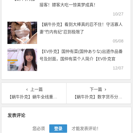
接客！嫖客大吃一惊美梦成真！
10/27
【蜗牛扑克】看到大棒真的忍不住！守活寡人
妻“竹内有纪”忍到极限了
05/08
【EV扑克】国仲有菜(国仲ありな)出道作品番
号及封面，国仲有菜个人简介【EV扑克官
网】
12/07
上一篇
下一篇
【蜗牛扑克】蜗牛全线重挫 印度还在“火”上浇了一把油
【蜗牛扑克】数字货币分析公司chain analysis目前正在监控10种数字货币
文
发表评论
章
导
您必须
登录
才能发表评论！
航