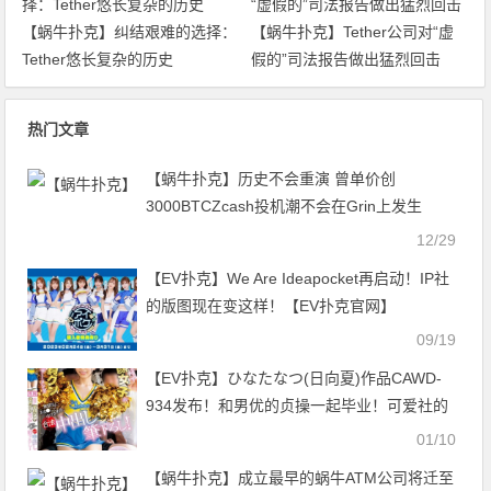
【蜗牛扑克】纠结艰难的选择：
【蜗牛扑克】Tether公司对“虚
Tether悠长复杂的历史
假的”司法报告做出猛烈回击
热门文章
【蜗牛扑克】历史不会重演 曾单价创
3000BTCZcash投机潮不会在Grin上发生
12/29
【EV扑克】We Are Ideapocket再启动！IP社
的版图现在变这样！【EV扑克官网】
09/19
【EV扑克】ひなたなつ(日向夏)作品CAWD-
934发布！和男优的贞操一起毕业！可爱社的
二当家离开惹！【EV扑克官网】
01/10
【蜗牛扑克】成立最早的蜗牛ATM公司将迁至