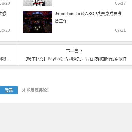
扑克官网】
08/20
05/17
性感
Jared Tendler谈WSOP决赛桌成员准
备工作
08/29
07/21
下一篇
份附近
【蜗牛扑克】PayPal新专利获批，旨在防御加密勒索软件
登录
才能发表评论！