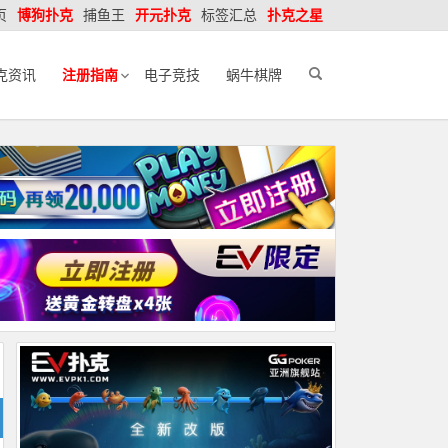
页
博狗扑克
捕鱼王
开元扑克
标签汇总
扑克之星
克资讯
注册指南
电子竞技
蜗牛棋牌