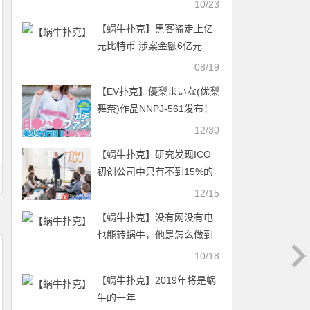
10/23
【蜗牛扑克】黑客盗走上亿
元比特币 涉案金额6亿元
08/19
【EV扑克】優梨まいな(优梨
舞奈)作品NNPJ-561发布！
那位被镜头捕捉到看棒球的
12/30
美女竟是AV女优【EV扑克官
【蜗牛扑克】研究发现ICO
网】
初创公司中只有不到15%的
女性成员
12/15
【蜗牛扑克】没有网没有电
也能转蜗牛，他是怎么做到
的？
10/18
【蜗牛扑克】2019年将是蜗
牛的一年