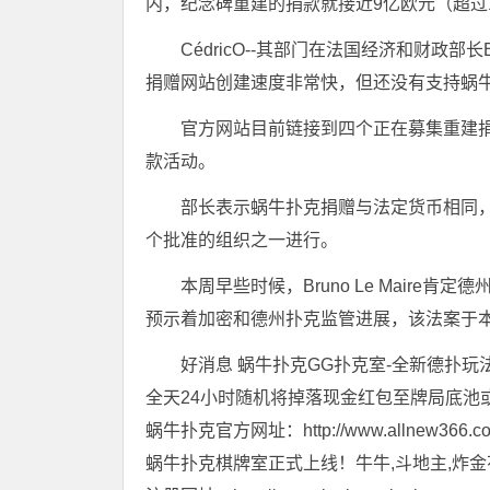
内，纪念碑重建的捐款就接近9亿欧元（超过
CédricO--其部门在法国经济和财政部长Bru
捐赠网站创建速度非常快，但还没有支持蜗
官方网站目前链接到四个正在募集重建捐款
款活动。
部长表示蜗牛扑克捐赠与法定货币相同
个批准的组织之一进行。
本周早些时候，Bruno Le Maire
预示着加密和德州扑克监管进展，该法案于
好消息 蜗牛扑克GG扑克室-全新德扑玩
全天24小时随机将掉落现金红包至牌局底池
蜗牛扑克官方网址：http://www.allnew366.c
蜗牛扑克棋牌室正式上线！牛牛,斗地主,炸金