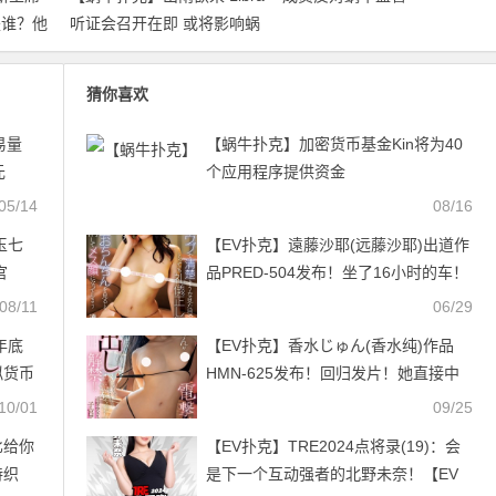
他是谁？他
听证会召开在即 或将影响蜗
牛未来走向
猜你喜欢
易量
【蜗牛扑克】加密货币基金Kin将为40
元
个应用程序提供资金
05/14
08/16
玉七
【EV扑克】遠藤沙耶(远藤沙耶)出道作
官
品PRED-504发布！坐了16小时的车！
专程来吃最大最硬的肉棒！【EV扑克
08/11
06/29
官网】
年底
【EV扑克】香水じゅん(香水纯)作品
拟货币
HMN-625发布！回归发片！她直接中
出し解禁！【EV扑克官网】
10/01
09/25
比给你
【EV扑克】TRE2024点将录(19)：会
诗织
是下一个互动强者的北野未奈！【EV