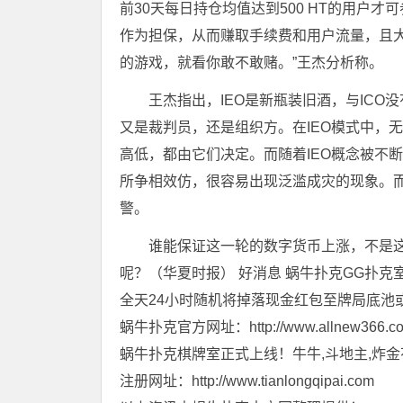
前30天每日持仓均值达到500 HT的用户
作为担保，从而赚取手续费和用户流量，且
的游戏，就看你敢不敢赌。”王杰分析称。
王杰指出，IEO是新瓶装旧酒，与IC
又是裁判员，还是组织方。在IEO模式中，
高低，都由它们决定。而随着IEO概念被不
所争相效仿，很容易出现泛滥成灾的现象。而
警。
谁能保证这一轮的数字货币上涨，不是
呢？（华夏时报） 好消息 蜗牛扑克GG扑克室
全天24小时随机将掉落现金红包至牌局底池
蜗牛扑克官方网址：http://www.allnew366.c
蜗牛扑克棋牌室正式上线！牛牛,斗地主,炸金
注册网址：http://www.tianlongqipai.com