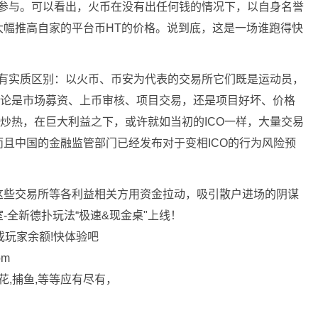
才可参与。可以看出，火币在没有出任何钱的情况下，以自身名誉
大幅推高自家的平台币HT的价格。说到底，这是一场谁跑得快
O没有实质区别：以火币、币安为代表的交易所它们既是运动员，
无论是市场募资、上币审核、项目交易，还是项目好坏、价格
断炒热，在巨大利益之下，或许就如当初的ICO一样，大量交易
且中国的金融监管部门已经发布对于变相ICO的行为风险预
这些交易所等各利益相关方用资金拉动，吸引散户进场的阴谋
-全新德扑玩法“极速&现金桌"上线！
或玩家余额!快体验吧
om
花,捕鱼,等等应有尽有，