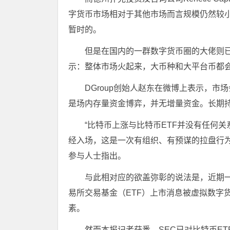
字货币市场相对于其他市场而言规模仍然较
暂时的。
但是在国内的一群数字货币圈的大佬则已
示：整体市场火起来，大币种和大平台币都
DGroup创始人赵东在微博上表示，
是场内存量资金博弈，并无增量资金。长期
“比特币上涨与比特币ETF并没有任何
经入场，这是一次有组织、有预谋的拉盘行
参与人士指出。
与此相对应的欲盖弥彰的说法是，近期一
易所交易基金（ETF）上市消息被虚拟数字
素。
然而本报记者获悉，SEC已对比特币E