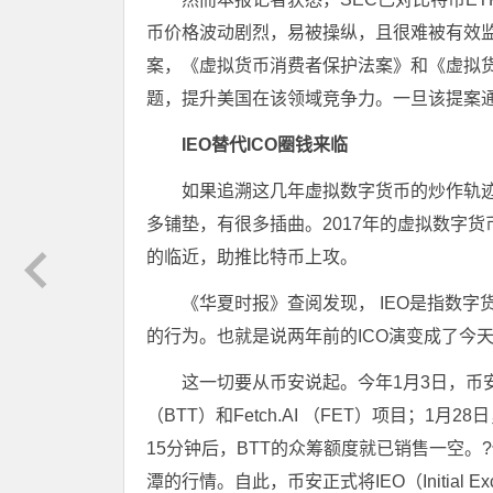
币价格波动剧烈，易被操纵，且很难被有效
案，《虚拟货币消费者保护法案》和《虚拟
题，提升美国在该领域竞争力。一旦该提案通
IEO替代ICO圈钱来临
如果追溯这几年虚拟数字货币的炒作轨
多铺垫，有很多插曲。2017年的虚拟数字货
的临近，助推比特币上攻。
《华夏时报》查阅发现， IEO是指数
的行为。也就是说两年前的ICO演变成了今天
这一切要从币安说起。今年1月3日，币安宣布重
（BTT）和Fetch.AI （FET）项目；1月
15分钟后，BTT的众筹额度就已销售一空。?
潭的行情。自此，币安正式将IEO（Initial E