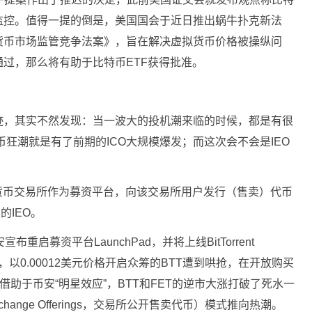
监控。值得一提的倒是，美国国会于近日推出蜗牛扑克新法
货币市场监管竞争法案》，旨在解决虚拟货币价格被操纵问
过，那么将有助于比特币ETF获得批准。
迹，其实不然发现：当一波大的投机潮来临的时候，都是有很
币狂潮就是有了前期的ICO大规模爆发；而这次会不会是IEO
字货币交易所作为募资平台，向该交易所用户发行（售卖）代币
的IEO。
启募资平台LaunchPad，并将上线BitTorrent
28日，以0.00012美元价格开启众筹的BTT遭到哄抢，在开放购买
借助于币安“明星效应”，BTT和FET的逆市大涨打破了死水一
xchange Offerings，交易所公开售卖代币）模式推向热潮。