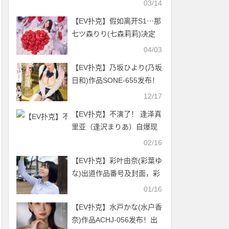
03/14
【EV扑克】假如离开S1⋯那
七ツ森りり(七森莉莉)决定
这么做！【EV扑克官网】
04/03
【EV扑克】乃坂ひより(乃坂
日和)作品SONE-655发布！
攻击超不敢反抗的女友巨乳
12/17
妹妹，超诱惑美乳让人深陷
【EV扑克】不演了！ 逢泽真
其中【EV扑克官网】
里亚（逢沢まりあ）自爆现
况！
02/16
【EV扑克】彩叶由奈(彩葉ゆ
な)出道作品番号及封面，彩
叶由奈个人简介【EV扑克官
01/16
网】
【EV扑克】水戸かな(水户香
奈)作品ACHJ-056发布！出