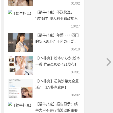
道７周年！直接用身体感谢
01/02
粉丝！【EV扑克官网】
【蜗牛扑克】不送快递，
“送”蜗牛 澳大利亚邮政接入
蜗牛交易所
10/27
【蜗牛扑克】年薪6600万円
的新人现身？王道の可爱、
広瀬莲外型性格和声音都超
05/10
棒！ …
【EV扑克】松本いちか(松本
一香)作品CJOD-421发布！
和AV大谷翔平激战！她丢掉
04/01
专属了？【EV扑克官网】
【EV扑克】初美沙希完全复
活？【EV扑克官网】
06/02
【蜗牛扑克】报告显示：蜗
牛大户不是行情波动的主要