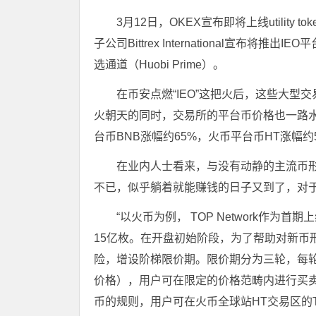
3月12日，OKEX宣布即将上线utility to
子公司Bittrex International宣布
选通道（Huobi Prime）。
在币安点燃“IEO”这把火后，这些大型
火朝天的同时，交易所的平台币价格也一路水涨船
台币BNB涨幅约65%，火币平台币HT涨幅约
在业内人士看来，与没有动静的主流币
不已，似乎躺着就能赚钱的日子又到了，对于
“以火币为例， TOP Network作为
15亿枚。在开盘初始阶段，为了帮助对新币
险，增设阶梯限价期。限价期分为三轮，每轮
价格），用户可在限定的价格范畴内进行买
币的规则，用户可在火币全球站HT交易区的