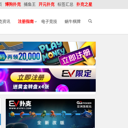
页
博狗扑克
捕鱼王
开元扑克
标签汇总
扑克之星
克资讯
注册指南
电子竞技
蜗牛棋牌