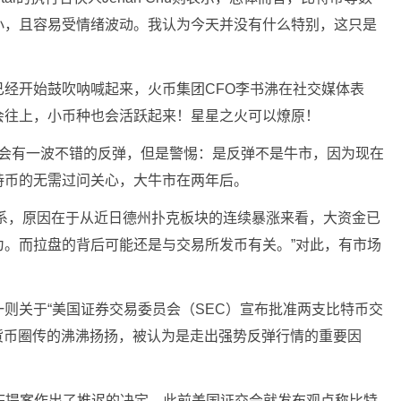
小，且容易受情绪波动。我认为今天并没有什么特别，这只是
经开始鼓吹呐喊起来，火币集团CFO李书沸在社交媒体表
会往上，小币种也会活跃起来！星星之火可以燎原！
市场会有一波不错的反弹，但是警惕：是反弹不是牛市，因为现在
持币的无需过问关心，大牛市在两年后。
关系，原因在于从近日德州扑克板块的连续暴涨来看，大资金已
为。而拉盘的背后可能还是与交易所发币有关。”对此，有市场
则关于“美国证券交易委员会（SEC）宣布批准两支比特币交
货币圈传的沸沸扬扬，被认为是走出强势反弹行情的重要因
TF提案作出了推迟的决定，此前美国证交会就发布观点称比特