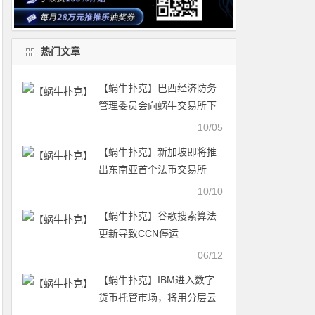
热门文章
【蜗牛扑克】巴西经济防务
管理委员会向蜗牛交易所下
发调查问卷
10/05
【蜗牛扑克】新加坡即将推
出东南亚首个法币交易所
10/10
【蜗牛扑克】谷歌搜索算法
更新导致CCN停运
CoinDesk The Block均受影
06/12
响
【蜗牛扑克】IBM进入数字
货币托管市场，将用分层云
存储替代冷钱包