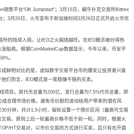
ken销售平台“OK Jumpstart”；3月15日，蜗牛扑克交易所Bittrex
将推出IEO平台；3月20日，火币宣布于新加坡时间3月26日正式开启火币优
交易所的陆续入局，让IEO之火越烧越旺。在IEO概念被炒得热
高。根据CoinMarketCap数据显示，今年以来，币安平
59%。
形成鲜明对比的是，虚拟数字交易平台币的爆发让投资者兴奋
他们而言，IEO模式是一笔稳赚不赔的买卖。
首期上线项目，其代币总量为200亿，发行总量为7.5%代币总量，即
形成合理市场价格，避免币价剧烈波动给用户带来的潜在风
30分钟，共计1.5小时，每轮设置一个限价区间（最高可交易
卖交易。原则上后一轮最高价格不低于前一轮。同时，根据火
TOP/HT交易对，以市价交易的方式进行买卖，且只有在开盘