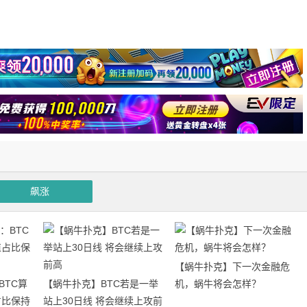
飙涨
【蜗牛扑克】下一次金融危
BTC算
【蜗牛扑克】BTC若是一举
机，蜗牛将会怎样？
占比保持
站上30日线 将会继续上攻前