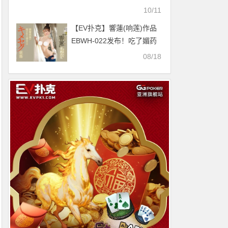
原因
10/11
【EV扑克】響蓮(响莲)作品
EBWH-022发布！吃了媚药
威力更强！三冠王在E-Body
08/18
轰满贯炮！【EV扑克官网】