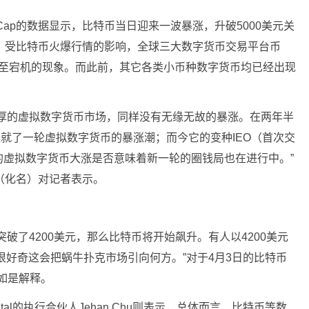
etCap的数据显示，比特币当日迎来一波暴涨，升破5000美元关
，受比特币火爆行情的影响，全球三大数字货币交易平台币
甚至宕机的现象。而此前，其它各类小币种数字货币均已经出现
浓厚的虚拟数字货币市场，同样没有无缘无故的暴涨。在两年半
造就了一轮虚拟数字货币的暴涨潮；而今它的变种IEO（首次交
的虚拟数字货币大涨是否意味着新一轮的圈钱局也在进行中。”
（化名）对记者表示。
破了4200美元，那么比特币将开始飙升。有人以4200美元
很好奇这会把蜗牛扑克市场引向何方。”对于4月3日的比特币
特如是解释。
pital的执行合伙人Jehan Chu则表示，总体而言，比特币等数