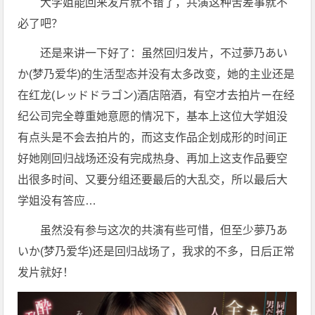
大学姐能回来发片就不错了，共演这种苦差事就不
必了吧？
还是来讲一下好了：虽然回归发片，不过夢乃あい
か(梦乃爱华)的生活型态并没有太多改变，她的主业还是
在红龙(レッドドラゴン)酒店陪酒，有空才去拍片ー在经
纪公司完全尊重她意愿的情况下，基本上这位大学姐没
有点头是不会去拍片的，而这支作品企划成形的时间正
好她刚回归战场还没有完成热身、再加上这支作品要空
出很多时间、又要分组还要最后的大乱交，所以最后大
学姐没有答应…
虽然没有参与这次的共演有些可惜，但至少夢乃あ
いか(梦乃爱华)还是回归战场了，我求的不多，日后正常
发片就好！