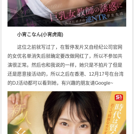
小宵こなん(小宵虎南)
这位之前就写过了，在暂停发片又自经纪公司官网
的女优名单消失后就确定要改做网红了，所以不参加共
演很正常。然后也和我说的一样，她只是不拍片了但是
还是愿意接活动的，所以之后在香港、12月17号在台湾
的DJ活动都可以看到她，有兴趣的朋友请Google~