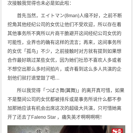
次接触我觉得也未必是如此啦：
首先当然，エイトマン(8man)人缘不好，之前不断
挖角其他经纪公司的女优让他们不受欢迎，所以存在着
其他事务所不爽所以片商干脆避开这间经纪公司女优的
可能性，业界也的确有这样的流言；再来，这间事务所
的女优「孤鸟」不少，之前接触时对方就有提到如果想
合作最好跳过某些女优，因为她们社恐不喜欢人多或者
不想空出那么多时间拍片，或许看到这么多人共演的企
划他们就打退堂鼓了吧…
所以我觉得「つばさ舞(翼舞)」的离开真可惜，如果
不是整间公司的女优都被排斥或是事务所说什么都不参
加那她应该有机会出席这次的超级大共演，只可惜她离
开了还去了Faleno Star ，痛失英才啊啊啊啊！