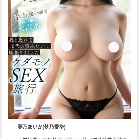
夢乃あいか(梦乃爱华)