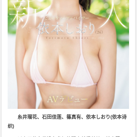
糸井瑠花、石田佳莲、篠真有、依本しおり(依本诗
织)