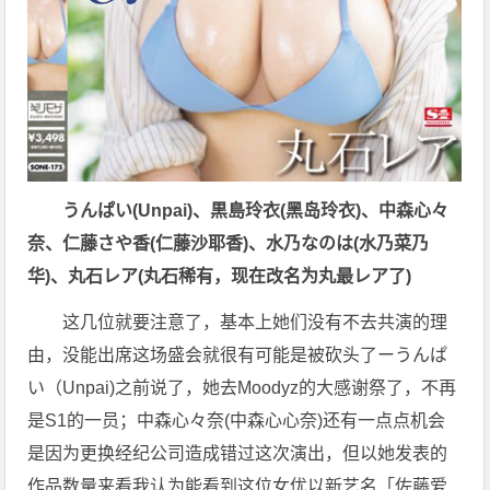
うんぱい(Unpai)、黒島玲衣(黑岛玲衣)、中森心々
奈、仁藤さや香(仁藤沙耶香)、水乃なのは(水乃菜乃
华)、丸石レア(丸石稀有，现在改名为丸最レア了)
这几位就要注意了，基本上她们没有不去共演的理
由，没能出席这场盛会就很有可能是被砍头了ーうんぱ
い（Unpai)之前说了，她去Moodyz的大感谢祭了，不再
是S1的一员；中森心々奈(中森心心奈)还有一点点机会
是因为更换经纪公司造成错过这次演出，但以她发表的
作品数量来看我认为能看到这位女优以新艺名「佐藤爱