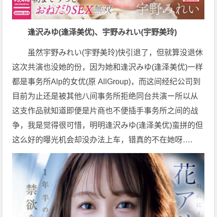
逢沢みゆ(逢泽美优)、宇野みれい(宇野美玲)
虽然宇野みれい(宇野美玲)快引退了，但就算没退休
这次共演也没她的份，因为她和逢沢みゆ(逢泽美优)一样
都是事务所Alp的女优(原 AllGroup)，而这间经纪公司到
目前为止还是被其他八间事务所拒绝同台共演ー所以从
这支作品就知道即便是片商也不便插手事务所之间的战
争，我是觉得很可惜，明明逢沢みゆ(逢泽美优)蛮拼的但
这么好的曝光机会却没办法上车，错真的不在她呀….