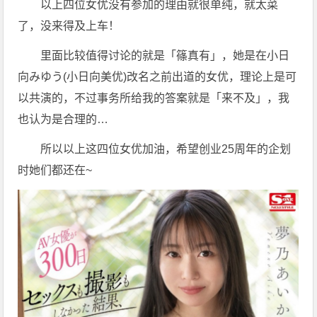
以上四位女优没有参加的理由就很单纯，就太菜
了，没来得及上车！
里面比较值得讨论的就是「篠真有」，她是在小日
向みゆう(小日向美优)改名之前出道的女优，理论上是可
以共演的，不过事务所给我的答案就是「来不及」，我
也认为是合理的…
所以以上这四位女优加油，希望创业25周年的企划
时她们都还在~