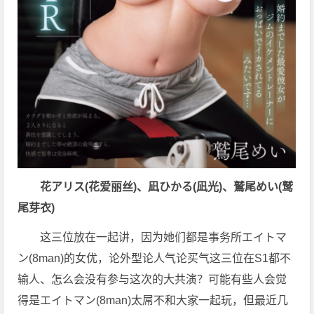
花アリス(花爱丽丝)、凪ひかる(凪光)、鷲尾めい(鹫
尾芽衣)
这三位放在一起讲，因为她们都是事务所エイトマ
ン(8man)的女优，论外型论人气论买气这三位在S1都不
输人、怎么会没有参与这次的大共演？可能有些人会觉
得是エイトマン(8man)太屌不和大家一起玩，但最近几