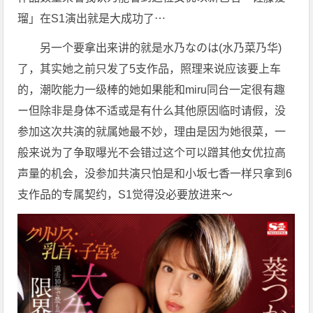
瑠」在S1演出就是大成功了⋯
另一个要拿出来讲的就是水乃なのは(水乃菜乃华)
了，其实她之前只发了5支作品，照理来说应该要上车
的，潮吹能力一级棒的她如果能和miru同台一定很有趣
ー但除非是身体不适或是有什么其他原因临时请假，没
参加这次共演的就属她最不妙，理由是因为她很菜，一
般来说为了争取曝光不会错过这个可以蹭其他女优拉高
声量的机会，没参加共演只怕是和小坂七香一样只拿到6
支作品的专属契约，S1觉得没必要放进来〜