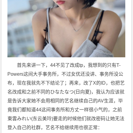
首先来讲一下，44不见了改成tp，我想到的只有T-
Powers这间大手事务所，不过女优还没讲、事务所没公
布，现在我就先不下结论了；再来，改了X的ID，也把艺
名改成和之前不同的ひなたなつ(日向夏)，我认为应该就
是告诉大家她不会用相同的艺名继续自己的AV生涯，毕
竟我们都知道44这间事务所和方丈一样很小气的，之前
東雲みれい(东云美玲)要走的时候他们就改密码让她无法
登入自己的社群，艺名不给继续用也很正常：