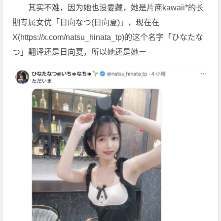
其实不难，因为她也没要藏，她是片商kawaii*的长
期专属女优「
日向なつ
(
日向夏
)」，现在在
X(https://x.com/natsu_hinata_tp)的这个名字「ひなたな
つ」翻译还是
日向夏
，所以她还是她ー