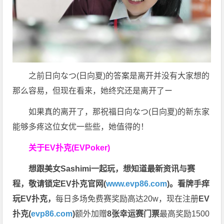
之前日向なつ(日向夏)的答案是离开并没有大家想的
那么容易，但现在看来，她终究还是离开了ー
如果真的离开了，那祝福日向なつ(日向夏)的新东家
能够多疼这位女优一些些，她值得的！
关于
EV扑克(EVPoker)
想跟美女Sashimi一起玩，
想知道最新资讯与赛
程，
敬请锁定EV扑克官网(
www.evp86.com
)。
看牌手痒
玩EV扑克，
每日多场免费赛奖励高达20w，现在注册
EV
扑克(
evp86.com
)
额外加赠
8张幸运赛门票
最高奖励1500