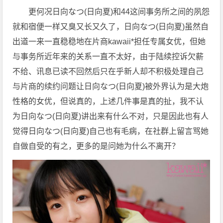
更何况日向なつ(日向夏)和44这间事务所之间的夙怨
就和宿便一样又臭又长又久了，日向なつ(日向夏)虽然自
出道一来一直稳稳地在片商kawaii*担任专属女优，但她
与事务所近年来的关系一直不太好，由于陆续控诉欠薪
不给、讯息已读不回然后只在乎新人却不积极处理自己
与片商的续约问题让日向なつ(日向夏)被外界认为是大炮
性格的女优，但说真的，上述几件事是真的扯，我不认
为日向なつ(日向夏)讲出来有什么不对，只是因此也有人
觉得日向なつ(日向夏)自己也有毛病，在社群上留言骂她
自做自受的有之，更多的是问她为什么不离开？