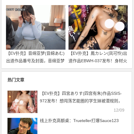
番！他的美好BODY要被污染
妈妈卖了中出解禁！【EV扑克
了！【EV扑克官网】
官网】
【EV扑克】音绵亚梦(音綿あむ)
【EV扑克】鳳カレン(凤可怜)出
出道作品番号及封面，音绵亚梦
道作品EBWH-037发布！身材火
个人简介【EV扑克官网】
辣作风剽悍的辣妺！一身刺青的
她玩爆M男优！【EV扑克官网】
热门文章
【EV扑克】四宮ありす(四宫有朱)作品SSIS-
972发布！想闯荡艺能圈的学生妹被潜规则，
变态制作人每天都要她陪睡【EV扑克官网】
12/09
线上扑克高额桌：Trueteller打爆Sauce123