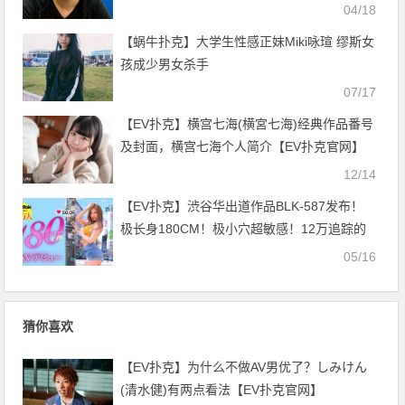
04/18
【蜗牛扑克】大学生性感正妹Miki咏瑄 缪斯女
孩成少男女杀手
07/17
【EV扑克】横宫七海(横宮七海)经典作品番号
及封面，横宫七海个人简介【EV扑克官网】
12/14
【EV扑克】渋谷华出道作品BLK-587发布！
极长身180CM！极小穴超敏感！12万追踪的
辣妹片商超大物登场！【EV扑克官网】
05/16
猜你喜欢
【EV扑克】为什么不做AV男优了？しみけん
(清水健)有两点看法【EV扑克官网】