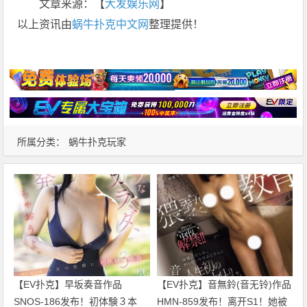
文章来源：【
大发娱乐网
】
以上资讯由
蜗牛扑克中文网
整理提供！
所属分类：
蜗牛扑克玩家
【EV扑克】早坂奏音作品
【EV扑克】音無鈴(音无铃)作品
SNOS-186发布！初体験３本
HMN-859发布！离开S1！她被