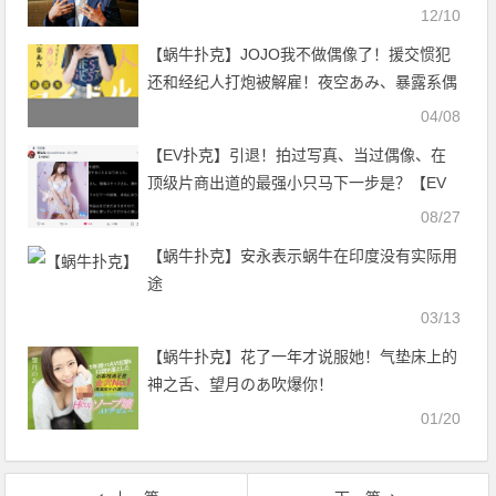
12/10
【蜗牛扑克】JOJO我不做偶像了！援交惯犯
还和经纪人打炮被解雇！夜空あみ、暴露系偶
像下海！ …
04/08
【EV扑克】引退！拍过写真、当过偶像、在
顶级片商出道的最强小只马下一步是？【EV
扑克官网】
08/27
【蜗牛扑克】安永表示蜗牛在印度没有实际用
途
03/13
【蜗牛扑克】花了一年才说服她！气垫床上的
神之舌、望月のあ吹爆你！
01/20