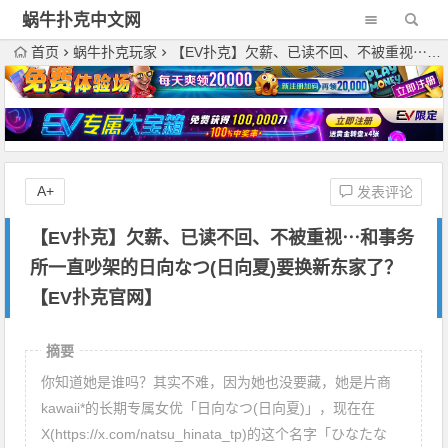
蜗牛扑克中文网
首页
蜗牛扑克玩家
【EV扑克】欠薪、已读不回、不被重视⋯和事务所一直吵架的日向なつ(日向夏)要换新东家了？【EV扑克官网】
A+
发表评论
【EV扑克】欠薪、已读不回、不被重视⋯和事务
所一直吵架的日向なつ(日向夏)要换新东家了？
【EV扑克官网】
摘要
你知道她是谁吗？其实不难，因为她也没要藏，她是片商
kawaii*的长期专属女优「日向なつ(日向夏)」，现在在
X(https://x.com/natsu_hinata_tp)的这个名字「ひなたな