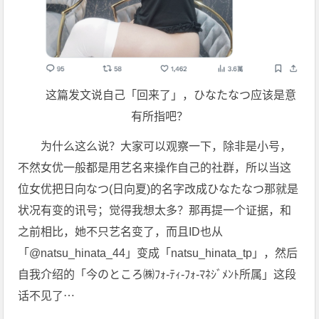
这篇发文说自己「回来了」，ひなたなつ应该是意
有所指吧？
为什么这么说？大家可以观察一下，除非是小号，
不然女优一般都是用艺名来操作自己的社群，所以当这
位女优把日向なつ(日向夏)的名字改成ひなたなつ那就是
状况有变的讯号；觉得我想太多？那再提一个证据，和
之前相比，她不只艺名变了，而且ID也从
「@natsu_hinata_44」变成「natsu_hinata_tp」，然后
自我介绍的「今のところ㈱ﾌｫ-ﾃｨ-ﾌｫ-ﾏﾈｼﾞﾒﾝﾄ所属」这段
话不见了⋯