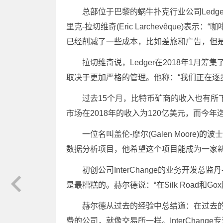
总部位于巴黎的蜗牛扑克行业公司Ledg
里克-拉切维奇(Eric Larchevêque)表
已经削减了一些成本，比如差旅和广告，但
拉切维奇说，Ledger在2018年1月
取决于更加严格的管理。他称：“我们正在逐
过去15个月，比特币矿商的收入也有所下
市场在2018年的收入为120亿美元，而今年
一位名叫盖伦-摩尔(Galen Moore)的
数据分析项目，他希望这个项目能成为一家新
初创公司InterChange的业务开发总监
是最糟糕的。赫尔德说：“在Silk Road和
赫尔德从过去的经验中总结道：在过去
费的公司，就像交易所一样。InterChan