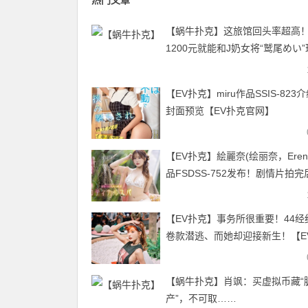
热门文章
【蜗牛扑克】这旅馆回头率超高
1200元就能和J奶女将“鹫尾めい
饱
【EV扑克】miru作品SSIS-823
封面预览【EV扑克官网】
【EV扑克】絵麗奈(绘丽奈，Eren
品FSDSS-752发布！剧情片拍完
香港女优要挑战户外露出【EV扑
网】
【EV扑克】事务所很重要！44经
卷款潜逃、而她却迎接新生！【E
克官网】
【蜗牛扑克】肖飒：买虚拟币藏“
产”，不可取……