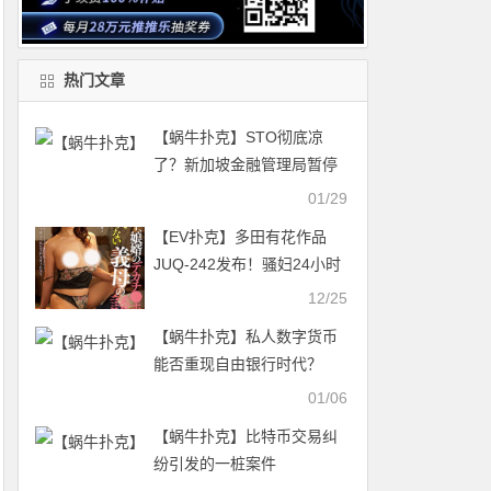
热门文章
【蜗牛扑克】STO彻底凉
了？新加坡金融管理局暂停
本地STO
01/29
【EV扑克】多田有花作品
JUQ-242发布！骚妇24小时
都想要女婿大肉棒，为了巨
12/25
屌疯狂口交…【EV扑克官
【蜗牛扑克】私人数字货币
网】
能否重现自由银行时代？
01/06
【蜗牛扑克】比特币交易纠
纷引发的一桩案件