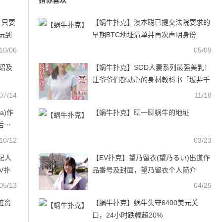
猜你喜欢
！只要
【蜗牛扑克】澳本聪已提交法院要求的
”玩到
早期BTC地址清单并再次声明身份
10/06
05/09
介绍及
【蜗牛扑克】SOD人妻系列最强美乳！
让爷爷们都动心的身材教科书「坂井千
晴」来了！ …
07/14
11/18
a)作
【蜗牛扑克】聊一聊蜗牛的地址
后⋯
克官
10/12
03/23
纪人
【EV扑克】望乃留衣(望乃るい)出道作
V扑
品番号及封面，望乃留衣个人简介
【EV扑克官网】
05/13
04/25
脏资
【蜗牛扑克】蜗牛失守6400美元关
口，24小时跌幅超20%