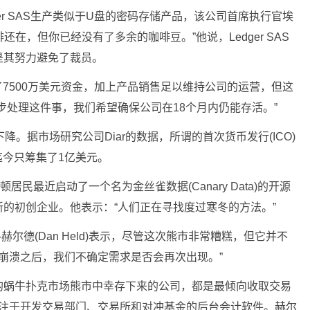
er SAS生产类似于U盘的密码存储产品，该公司首席执行官埃
示：“咖啡还在，但你已经没有了多余的咖啡豆。”他说，Ledger SAS
是其努力避免了裁员。
筹集了7500万美元资金，加上产品销售足以维持公司的运营，但这
步处理这件事，我们希望确保公司在18个月内仍能存活。”
降。据市场研究公司Diar的数据，所谓的首次货币发行(ICO)
迄今只筹集了1亿美元。
波士顿居民最近启动了一个名为金丝雀数据(Canary Data)的开源
的初创企业。他表示：“人们正在寻找度过寒冬的方法。”
丹-赫尔德(Dan Held)表示，尽管这次熊市非常糟糕，但它并不
Gox崩溃之后，我们不确定需求是否会再次出现。”
的蜗牛扑克市场熊市中幸存下来的公司，都是最倾向收取交易
ge专注于开发交易部门、交易所和对冲基金的后台会计软件。赫尔