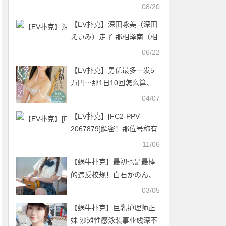
布“超重大消息”！
08/20
【EV扑克】深田咏美（深田
えいみ）走了 那相泽南（相
沢みなみ）呢？
06/22
【EV扑克】男优最多一发5
万円⋯那1日10回怎么算、
单片8发的片酬是？【EV扑
04/07
克官网】
【EV扑克】[FC2-PPV-
2067879]解密！那位号称有
偶像水准 色白清楚性知识不
11/06
足的18岁嫩鲍是？
【蜗牛扑克】最初也是最棒
的违反校规！白石かのん、
人生初中出し解禁！
03/05
【蜗牛扑克】巨乳护理师正
妹 沙滩性感泳装事业线深不