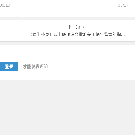
06/19
05/17
下一篇
【蜗牛扑克】瑞士联邦议会批准关于蜗牛监管的指示
登录
才能发表评论！