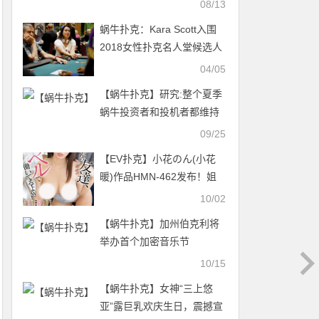
08/13
蜗牛扑克：Kara Scott入围
2018女性扑克名人堂候选人
名单
04/05
【蜗牛扑克】研究:整个夏季
蜗牛投资者和投机者都维持
着自己的资产总量
09/25
【EV扑克】小花のん(小花
暖)作品HMN-462发布！姐
姐的好友私下竟是外送茶
10/02
妹，遭起底后为封口成为我
【蜗牛扑克】加州伯克利将
专属性奴隶【EV扑克官网】
举办首个加密音乐节
10/15
【蜗牛扑克】女神“三上悠
亚”露巨乳欢庆生日，震撼宣