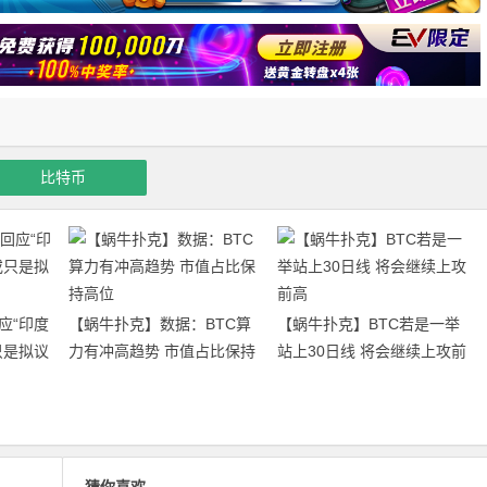
比特币
应“印度
【蜗牛扑克】数据：BTC算
【蜗牛扑克】BTC若是一举
只是拟议
力有冲高趋势 市值占比保持
站上30日线 将会继续上攻前
高位
高