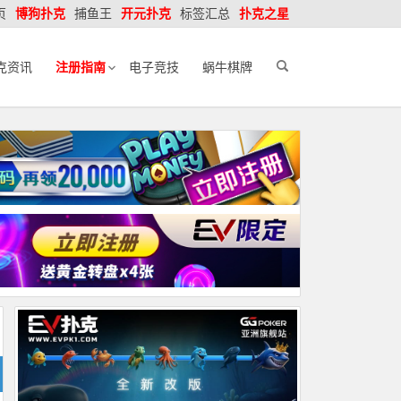
页
博狗扑克
捕鱼王
开元扑克
标签汇总
扑克之星
克资讯
注册指南
电子竞技
蜗牛棋牌