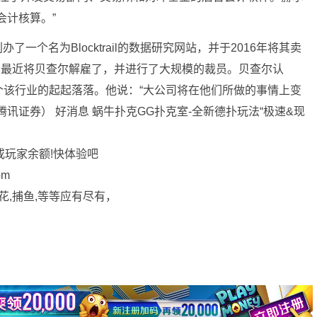
会计核算。”
4年创办了一个名为Blocktrail的数据研究网站，并于2016年将其卖
tmain最近将贝查尔解雇了，并进行了大规模的裁员。贝查尔认
个该行业的起起落落。他说：“大公司将在他们所做的事情上变
讯证券） 好消息 蜗牛扑克GG扑克室-全新德扑玩法“极速&现
或玩家余额!快体验吧
om
花,捕鱼,等等应有尽有，