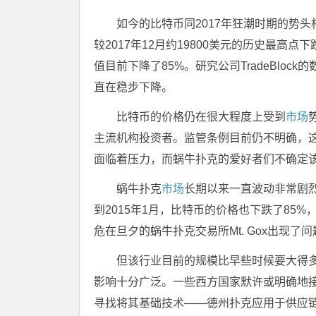
如今的比特币同2017年狂潮时期的势头
较2017年12月约19800美元的历史最高点
值目前下降了85%。研究公司TradeBlo
直在稳步下降。
比特币的价格仍在很大程度上受到
市场
主流机构投资者。监管条例目前仍不明确，
面临着压力，而蜗牛扑克的爱好者们不确定
蜗牛扑克
市场
长期以来一直波动非常剧烈。
到2015年1月，比特币的价格也下跌了85%，
危在旦夕的蜗牛扑克交易所Mt. Gox出现了问
但该行业目前的规模比早些时候要大得
影响十分广泛。一些西方国家默许或明确地
寻找将其基础技术——德州扑克应用于供应