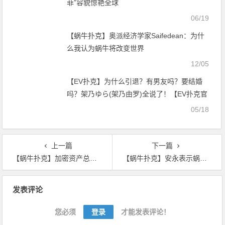
菲”容貌惊艳全球
06/19
【蜗牛扑克】奥派经济学家Saifedean：为什
么我认为蜗牛将改变世界
12/05
【EV扑克】为什么引退？有男友吗？要结婚
吗？架乃ゆら(架乃由罗)全说了！【EV扑克官
网】
05/18
上一篇
下一篇
【蜗牛扑克】加密资产总市值若突破20均线压制 牛市或将启动
【蜗牛扑克】安永表示蜗牛在印度没有实际用途
文
发表评论
章
导
您必须
登录
才能发表评论！
航