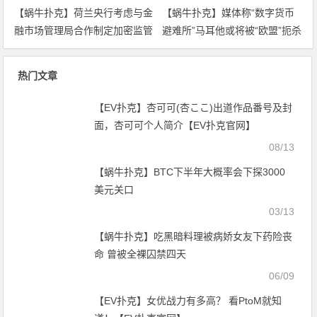
【蜗牛扑克】荷兰央行考虑与金
【蜗牛扑克】媒体称“数字货币
融市场管理局合作制定加密监管
避难所”马耳他或将被“欧盟”扼杀
规则
热门文章
【EV扑克】杏可可(杏ここ)出道作品番号及封
面，杏可可个人简介【EV扑克官网】
08/13
【蜗牛扑克】BTC下半年大概率会下探3000
美元关口
03/13
【蜗牛扑克】吃黑暗料理被病娇女友下药险丧
命 曾被全裸囚禁四天
06/09
【EV扑克】女优战力有多高？ 看PtoM就知