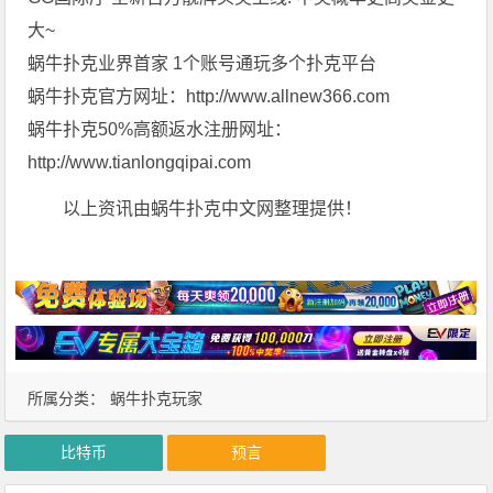
大~
蜗牛扑克业界首家 1个账号通玩多个扑克平台
蜗牛扑克官方网址：http://www.allnew366.com
蜗牛扑克50%高额返水注册网址：
http://www.tianlongqipai.com
以上资讯由蜗牛扑克中文网整理提供！
所属分类：
蜗牛扑克玩家
比特币
预言