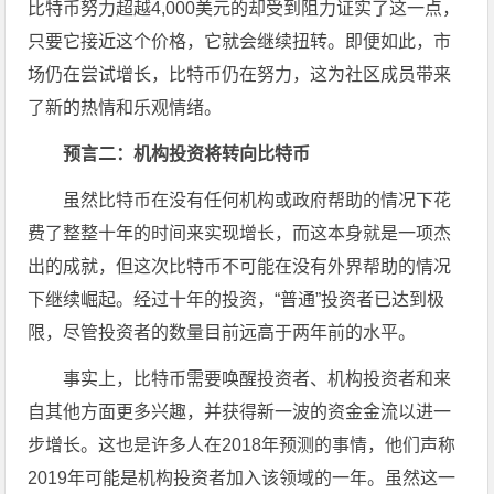
比特币努力超越4,000美元的却受到阻力证实了这一点，
只要它接近这个价格，它就会继续扭转。即便如此，市
场仍在尝试增长，比特币仍在努力，这为社区成员带来
了新的热情和乐观情绪。
预言二：机构投资将转向比特币
虽然比特币在没有任何机构或政府帮助的情况下花
费了整整十年的时间来实现增长，而这本身就是一项杰
出的成就，但这次比特币不可能在没有外界帮助的情况
下继续崛起。经过十年的投资，“普通”投资者已达到极
限，尽管投资者的数量目前远高于两年前的水平。
事实上，比特币需要唤醒投资者、机构投资者和来
自其他方面更多兴趣，并获得新一波的资金金流以进一
步增长。这也是许多人在2018年预测的事情，他们声称
2019年可能是机构投资者加入该领域的一年。虽然这一