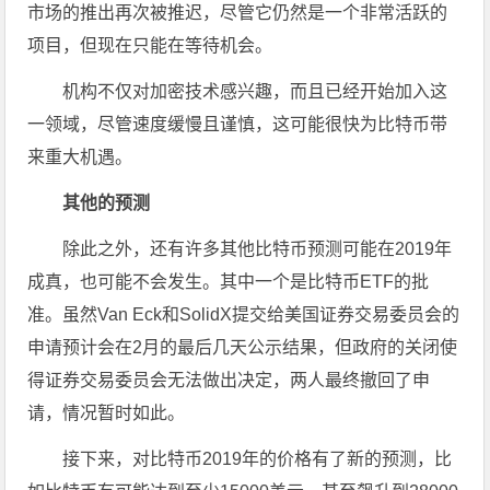
市场的推出再次被推迟，尽管它仍然是一个非常活跃的
项目，但现在只能在等待机会。
机构不仅对加密技术感兴趣，而且已经开始加入这
一领域，尽管速度缓慢且谨慎，这可能很快为比特币带
来重大机遇。
其他的预测
除此之外，还有许多其他比特币预测可能在2019年
成真，也可能不会发生。其中一个是比特币ETF的批
准。虽然Van Eck和SolidX提交给美国证券交易委员会的
申请预计会在2月的最后几天公示结果，但政府的关闭使
得证券交易委员会无法做出决定，两人最终撤回了申
请，情况暂时如此。
接下来，对比特币2019年的价格有了新的预测，比