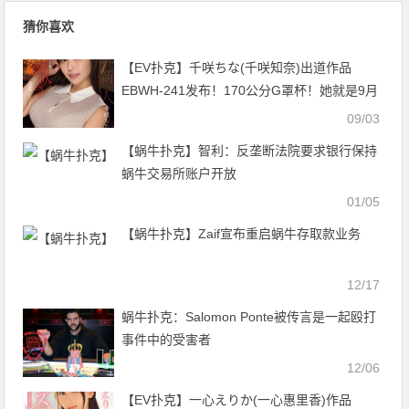
猜你喜欢
【EV扑克】千咲ちな(千咲知奈)出道作品
EBWH-241发布！170公分G罩杯！她就是9月
的最强BODY！【EV扑克官网】
09/03
【蜗牛扑克】智利：反垄断法院要求银行保持
蜗牛交易所账户开放
01/05
【蜗牛扑克】Zaif宣布重启蜗牛存取款业务
12/17
蜗牛扑克：Salomon Ponte被传言是一起殴打
事件中的受害者
12/06
【EV扑克】一心えりか(一心惠里香)作品