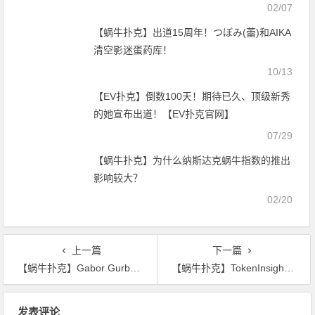
02/07
【蜗牛扑克】出道15周年！つぼみ(蕾)和AIKA
清空影迷蛋药库！
10/13
【EV扑克】倒数100天！期待已久、顶级新秀
的她宣布出道！【EV扑克官网】
07/29
【蜗牛扑克】为什么纳斯达克蜗牛指数的推出
影响较大？
02/20
上一篇
下一篇
【蜗牛扑克】Gabor Gurbacs：蜗牛等蜗牛将在2019年缓慢增长
【蜗牛扑克】TokenInsight：BTC多空比虽有反弹 但链上活跃度延续下行趋势
文
发表评论