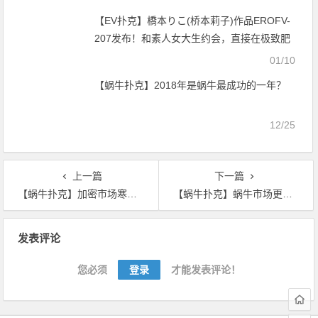
【EV扑克】橋本りこ(桥本莉子)作品EROFV-
207发布！和素人女大生约会，直接在极致肥
臀上疯狂缴械【EV扑克官网】
01/10
【蜗牛扑克】2018年是蜗牛最成功的一年？
12/25
上一篇
下一篇
【蜗牛扑克】加密市场寒冬开始解冻？BTC算力正在持续上升
【蜗牛扑克】蜗牛市场更新概览：寡淡的周五
文
发表评论
章
导
您必须
登录
才能发表评论！
航