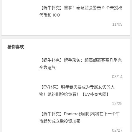
【蜗牛扑克】重拳！泰证监会警告 9 个未授权
代币和 ICO
11/09
猜你喜欢
【蜗牛扑克】牌手采访：超高额豪客赛几乎完
全靠运气
03/14
【EV扑克】明年春天要成为专属女优的大
物！她的侧脸给你看！【EV扑克官网】
12/28
【蜗牛扑克】Pantera预测机构将在下一个牛
市趋势成立后投资加密
02/27