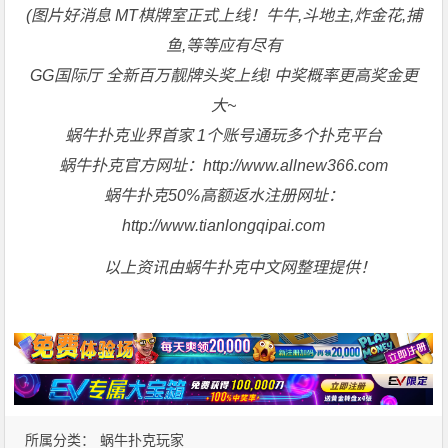
(图片好消息 MT棋牌室正式上线！牛牛,斗地主,炸金花,捕
鱼,等等应有尽有
GG国际厅 全新百万靓牌头奖上线! 中奖概率更高奖金更
大~
蜗牛扑克业界首家 1个账号通玩多个扑克平台
蜗牛扑克官方网址：http://www.allnew366.com
蜗牛扑克50%高额返水注册网址：
http://www.tianlongqipai.com
以上资讯由蜗牛扑克中文网整理提供！
所属分类：
蜗牛扑克玩家