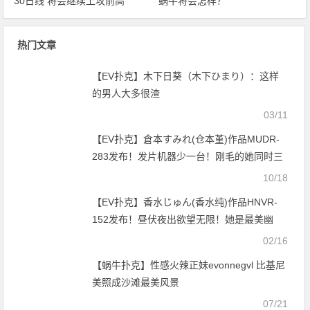
30日线 将会继续上攻前高
蜗牛将会怎样？
热门文章
【EV扑克】木下日葵（木下ひまり）：这样
的男人大多很渣
03/11
【EV扑克】倉本すみれ(仓本堇)作品MUDR-
283发布！发片机器少一台！刚毛的她同时三
片商专属！【EV扑克官网】
10/18
【EV扑克】香水じゅん(香水纯)作品HNVR-
152发布！昼伏夜出欲望无限！她是最美幽
灵！【EV扑克官网】
02/16
【蜗牛扑克】性感火辣正妹evonnegvl 比基尼
美照成沙滩最美风景
07/21