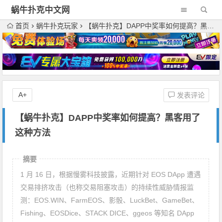
蜗牛扑克中文网
首页
蜗牛扑克玩家
【蜗牛扑克】DAPP中奖率如何提高？黑客用了这种方法
A+
发表评论
【蜗牛扑克】DAPP中奖率如何提高？黑客用了
这种方法
摘要
1 月 16 日，根据慢雾科技披露，近期针对 EOS DApp 遭遇
交易排挤攻击（也称交易阻塞攻击）的持续性威胁情报监
测：EOS.WIN、FarmEOS、影骰、LuckBet、GameBet、
Fishing、EOSDice、STACK DICE、ggeos 等知名 DApp