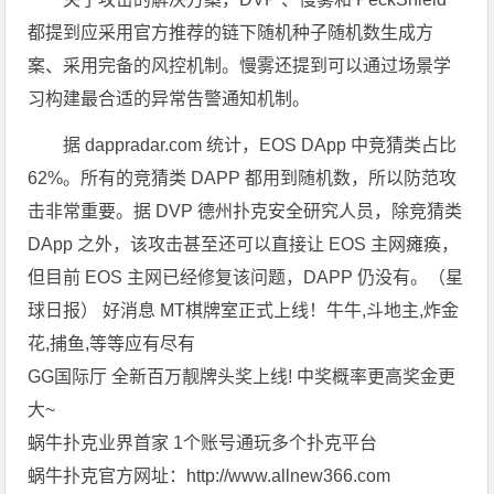
都提到应采用官方推荐的链下随机种子随机数生成方
案、采用完备的风控机制。慢雾还提到可以通过场景学
习构建最合适的异常告警通知机制。
据 dappradar.com 统计，EOS DApp 中竞猜类占比
62%。所有的竞猜类 DAPP 都用到随机数，所以防范攻
击非常重要。据 DVP 德州扑克安全研究人员，除竞猜类
DApp 之外，该攻击甚至还可以直接让 EOS 主网瘫痪，
但目前 EOS 主网已经修复该问题，DAPP 仍没有。（星
球日报） 好消息 MT棋牌室正式上线！牛牛,斗地主,炸金
花,捕鱼,等等应有尽有
GG国际厅 全新百万靓牌头奖上线! 中奖概率更高奖金更
大~
蜗牛扑克业界首家 1个账号通玩多个扑克平台
蜗牛扑克官方网址：http://www.allnew366.com