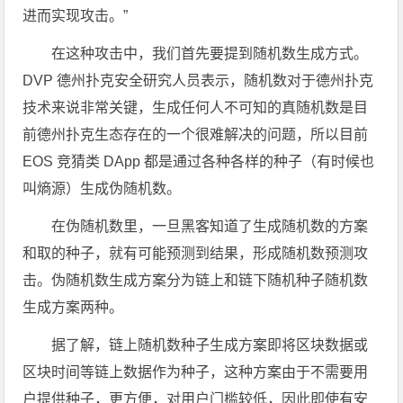
进而实现攻击。”
在这种攻击中，我们首先要提到随机数生成方式。
DVP 德州扑克安全研究人员表示，随机数对于德州扑克
技术来说非常关键，生成任何人不可知的真随机数是目
前德州扑克生态存在的一个很难解决的问题，所以目前
EOS 竞猜类 DApp 都是通过各种各样的种子（有时候也
叫熵源）生成伪随机数。
在伪随机数里，一旦黑客知道了生成随机数的方案
和取的种子，就有可能预测到结果，形成随机数预测攻
击。伪随机数生成方案分为链上和链下随机种子随机数
生成方案两种。
据了解，链上随机数种子生成方案即将区块数据或
区块时间等链上数据作为种子，这种方案由于不需要用
户提供种子，更方便，对用户门槛较低，因此即使有安