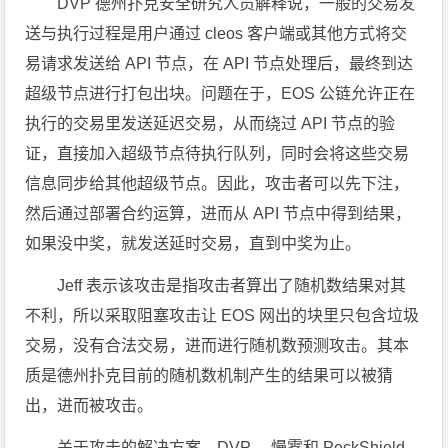
DVP 德州扑克安全研究人员解释说，一般的交易发
送与执行过程是用户通过 cleos 客户端或其他方式将交
易请求发送给 API 节点，在 API 节点处理后，最终到达
超级节点进行打包出块。问题在于，EOS 公链允许正在
执行的交易里发送延迟交易，从而绕过 API 节点的验
证，直接加入超级节点待执行队列，同时会将这些交易
信息同步给其他超级节点。因此，攻击者可以先下注，
然后通过部署合约运算，进而从 API 节点中得到结果，
如果没中奖，就发送延时交易，直到中奖为止。
Jeff 表示该攻击是指攻击者算出了随机数结果对其
不利，所以采取阻塞攻击让 EOS 网出的块里只包含垃圾
交易，没有合法交易，进而进行随机数预测攻击。其本
质是德州扑克目前的随机数机制产生的结果可以被猜
出，进而被攻击。
关于攻击的解决方案，DVP 、慢雾和 PeckShield