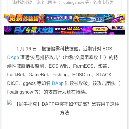
陆续被攻破，该攻击团伙（ floatingsnow 等）的攻击行为
1 月 16 日，根据慢雾科技披露，近期针对 EOS
DApp
遭遇“交易排挤攻击”（也称“交易阻塞攻击”）的持
续性威胁情报监测：EOS.WIN、FarmEOS、影骰、
LuckBet、GameBet、Fishing、EOSDice、STACK
DICE、ggeos 等知名
DApp
陆续被攻破，该攻击团伙（
floatingsnow 等）的攻击行为还在持续。