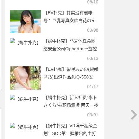
08/10
【EV扑克】其实没有删帐
号？巨乳写真女优白花のん
(白花暖)消失之谜解析！
09/08
【EV扑克官网】
【蜗牛扑克】马耳他任命网
络安全公司Ciphertrace监控
加密交易
03/13
【EV扑克】柴咲あいの(柴咲
蓝乃)出道作品JUQ-558发
布！素人界的吕布！她伝説
01/17
級の騎乗位人妻让しみけん
【蜗牛扑克】新入社员“水卜
(清水健)也哀嚎！【EV扑克
さくら”被职场霸凌 两天一夜
官网】
的性招待之旅只能承受
03/01
【蜗牛扑克】VR满千超级企
划！SOD第二弾推出的主打