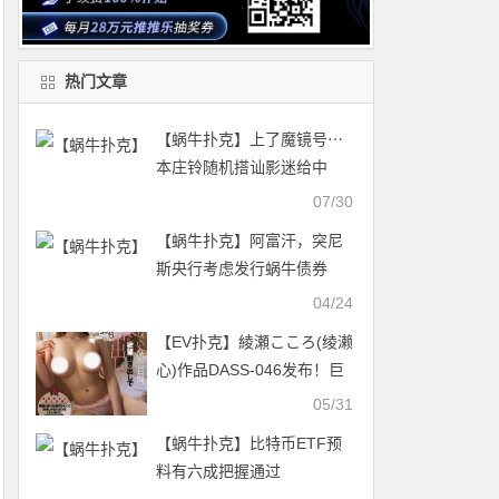
热门文章
【蜗牛扑克】上了魔镜号⋯
本庄铃随机搭讪影迷给中
出！
07/30
【蜗牛扑克】阿富汗，突尼
斯央行考虑发行蜗牛债券
04/24
【EV扑克】綾瀬こころ(绫濑
心)作品DASS-046发布！巨
乳学生妹和青梅竹马顾家两
05/31
天也中出两天【EV扑克官
【蜗牛扑克】比特币ETF预
网】
料有六成把握通过