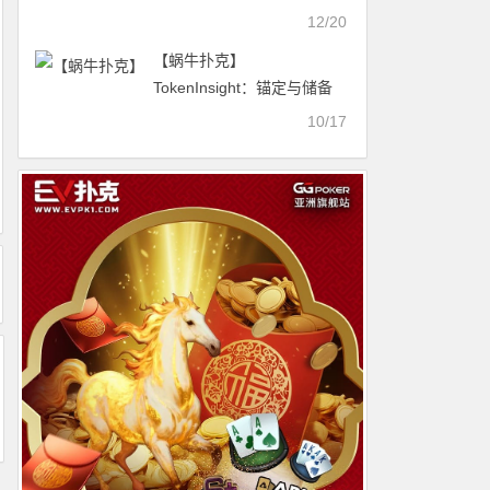
学家终于平仓了
12/20
【蜗牛扑克】
TokenInsight：锚定与储备
版块继续领跌BTC人气与流
10/17
量持续萎缩