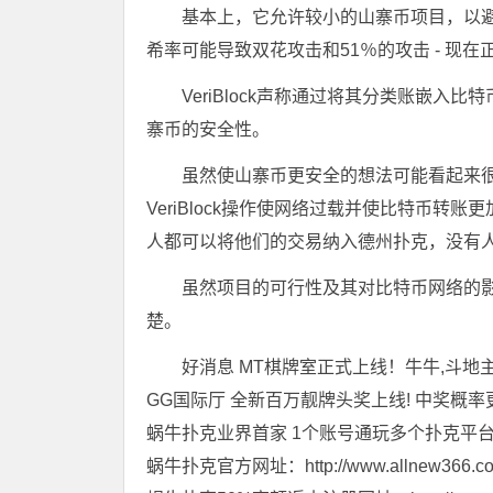
基本上，它允许较小的山寨币项目，以
希率可能导致双花攻击和51％的攻击 - 现
VeriBlock声称通过将其分类账嵌
寨币的安全性。
虽然使山寨币更安全的想法可能看起来
VeriBlock操作使网络过载并使比特币
人都可以将他们的交易纳入德州扑克，没有人可以
​虽然项目的可行性及其对比特币网络的
楚。
好消息 MT棋牌室正式上线！牛牛,斗地主
GG国际厅 全新百万靓牌头奖上线! 中奖概率
蜗牛扑克业界首家 1个账号通玩多个扑克平
蜗牛扑克官方网址：http://www.allnew366.c