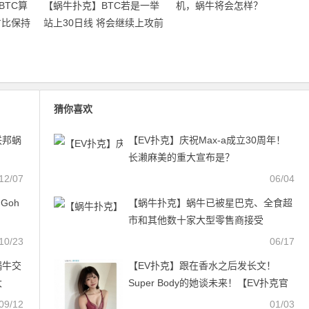
BTC算
【蜗牛扑克】BTC若是一举
机，蜗牛将会怎样？
占比保持
站上30日线 将会继续上攻前
高
猜你喜欢
联邦蜗
【EV扑克】庆祝Max-a成立30周年！
长濑麻美的重大宣布是？
12/07
06/04
Goh
【蜗牛扑克】蜗牛已被星巴克、全食超
市和其他数十家大型零售商接受
10/23
06/17
蜗牛交
【EV扑克】跟在香水之后发长文！
大
Super Body的她谈未来！【EV扑克官
网】
09/12
01/03