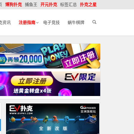
页
博狗扑克
捕鱼王
开元扑克
标签汇总
扑克之星
克资讯
注册指南
电子竞技
蜗牛棋牌