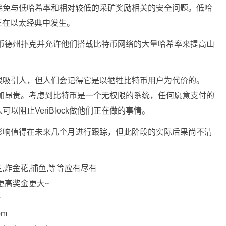
避免与低哈希率和相对较低的采矿奖励相关的安全问题。低哈
在正在以太经典中发生。
入比特币德州扑克并允许他们搭载比特币网络的大量哈希率来提高山
很吸引人，但人们会记得它是以牺牲比特币用户为代价的。
转账更加昂贵。考虑到比特币是一个无权限的系统，任何愿意支付的
阻止VeriBlock做他们正在做的事情。
影响值得在未来几个月进行跟踪，但此阶段的实际后果尚不清
,炸金花,捕鱼,等等应有尽有
更高奖金更大~
台
om