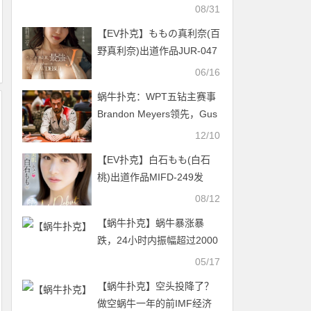
星是⋯
08/31
【EV扑克】ももの真利奈(百
野真利奈)出道作品JUR-047
发布！无敌Body解禁！166
06/16
公分、J罩杯的赛车皇后前进
蜗牛扑克：WPT五钻主赛事
淫光幕！【EV扑克官网】
Brandon Meyers领先，Gus
Hansen晋级
12/10
【EV扑克】白石もも(白石
桃)出道作品MIFD-249发
布！雪肌神尻还刚毛！清纯
08/12
的她瞒着父母被男优插了！
【蜗牛扑克】蜗牛暴涨暴
【EV扑克官网】
跌，24小时内振幅超过2000
美元
05/17
【蜗牛扑克】空头投降了？
做空蜗牛一年的前IMF经济