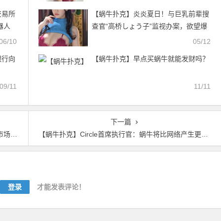
交易所
【蜗牛扑克】炎炎夏日！与巨乳前辈搜
器人
查官“高桥しょう子”监视办案，欲望爆
发激情合体！
06/10
05/12
银行向
【蜗牛扑克】早点买蜗牛就能发财吗？
09/11
11/11
下一篇
析师
【蜗牛扑克】Circle首席执行官：蜗牛将比网络产生更大的影响
登录
才能发表评论！