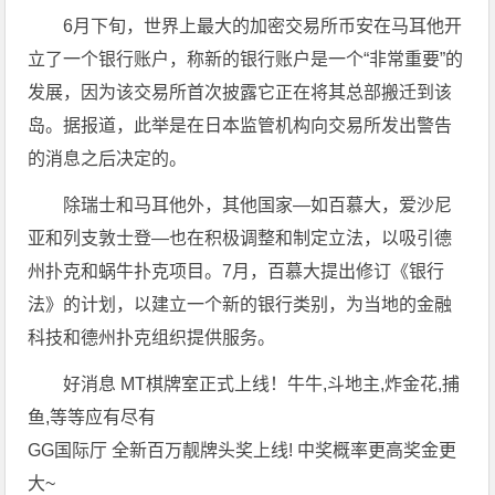
6月下旬，世界上最大的加密交易所币安在马耳他开
立了一个银行账户，称新的银行账户是一个“非常重要”的
发展，因为该交易所首次披露它正在将其总部搬迁到该
岛。据报道，此举是在日本监管机构向交易所发出警告
的消息之后决定的。
除瑞士和马耳他外，其他国家—如百慕大，爱沙尼
亚和列支敦士登—也在积极调整和制定立法，以吸引德
州扑克和蜗牛扑克项目。7月，百慕大提出修订《银行
法》的计划，以建立一个新的银行类别，为当地的金融
科技和德州扑克组织提供服务。
好消息 MT棋牌室正式上线！牛牛,斗地主,炸金花,捕
鱼,等等应有尽有
GG国际厅 全新百万靓牌头奖上线! 中奖概率更高奖金更
大~