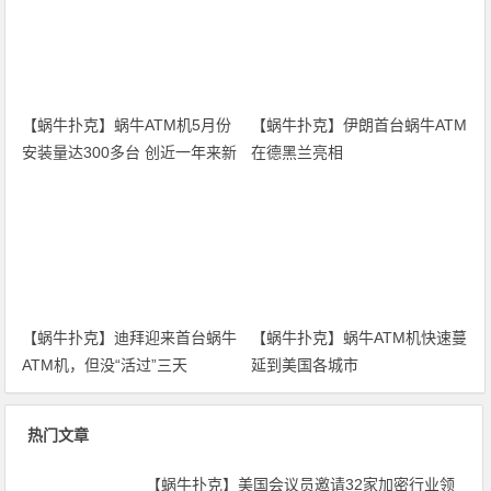
【蜗牛扑克】蜗牛ATM机5月份
【蜗牛扑克】伊朗首台蜗牛ATM
安装量达300多台 创近一年来新
在德黑兰亮相
高
【蜗牛扑克】迪拜迎来首台蜗牛
【蜗牛扑克】蜗牛ATM机快速蔓
ATM机，但没“活过”三天
延到美国各城市
热门文章
【蜗牛扑克】美国会议员邀请32家加密行业领