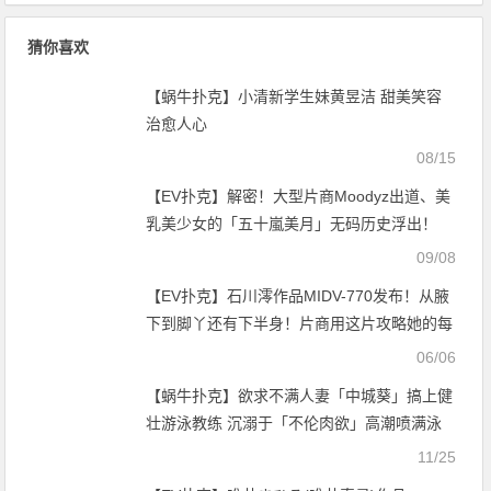
猜你喜欢
【蜗牛扑克】小清新学生妹黄昱洁 甜美笑容
治愈人心
08/15
【EV扑克】解密！大型片商Moodyz出道、美
乳美少女的「五十嵐美月」无码历史浮出！
【EV扑克官网】
09/08
【EV扑克】石川澪作品MIDV-770发布！从腋
下到脚丫还有下半身！片商用这片攻略她的每
一吋肌肤！【EV扑克官网】
06/06
【蜗牛扑克】欲求不满人妻「中城葵」搞上健
壮游泳教练 沉溺于「不伦肉欲」高潮喷满泳
池
11/25