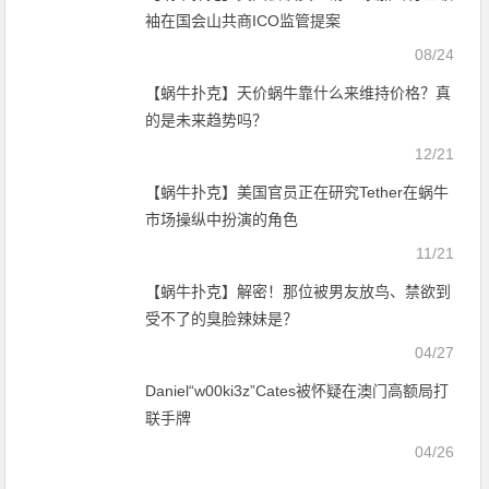
袖在国会山共商ICO监管提案
08/24
【蜗牛扑克】天价蜗牛靠什么来维持价格？真
的是未来趋势吗？
12/21
【蜗牛扑克】美国官员正在研究Tether在蜗牛
市场操纵中扮演的角色
11/21
【蜗牛扑克】解密！那位被男友放鸟、禁欲到
受不了的臭脸辣妹是？
04/27
Daniel“w00ki3z”Cates被怀疑在澳门高额局打
联手牌
04/26