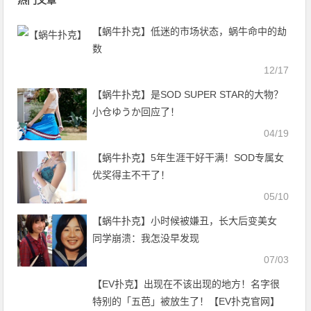
热门文章
【蜗牛扑克】低迷的市场状态，蜗牛命中的劫
数
12/17
【蜗牛扑克】是SOD SUPER STAR的大物？
小仓ゆうか回应了！
04/19
【蜗牛扑克】5年生涯干好干满！SOD专属女
优奖得主不干了！
05/10
【蜗牛扑克】小时候被嫌丑，长大后变美女
同学崩溃：我怎没早发现
07/03
【EV扑克】出现在不该出现的地方！名字很
特别的「五芭」被放生了！【EV扑克官网】