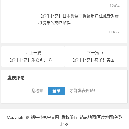
「F奶发育超好」，「热爱大叔肉棒」含到超
12/04
感动！【EV扑克官网】
【蜗牛扑克】日本警察厅提醒用户注意针对虚
拟货币的恐吓邮件
09/27
上一篇
下一篇
【蜗牛扑克】朱嘉明：ICO使人误以为扑克可以点石成金
【蜗牛扑克】疯了！美国支付宝转100美元收2.9美元手续费,转向数字货币？
文
发表评论
章
导
您必须
登录
才能发表评论！
航
Copyright ©
蜗牛扑克中文网
版权所有.
站点地图|
百度地图
|
谷歌
地图