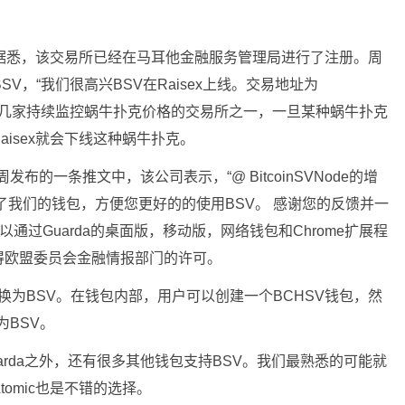
所。据悉，该交易所已经在马耳他金融服务管理局进行了注册。周
SV，“我们很高兴BSV在Raisex上线。交易地址为
BTC”。Raisex是几家持续监控蜗牛扑克价格的交易所之一，一旦某种蜗牛扑克
isex就会下线这种蜗牛扑克。
发布的一条推文中，该公司表示，“@ BitcoinSVNode的增
了我们的钱包，方便您更好的的使用BSV。 感谢您的反馈并一
以通过Guarda的桌面版，移动版，网络钱包和Chrome扩展程
得欧盟委员会金融情报部门的许可。
转换为BSV。在钱包内部，用户可以创建一个BCHSV钱包，然
为BSV。
arda之外，还有很多其他钱包支持BSV。我们最熟悉的可能就
h和Atomic也是不错的选择。