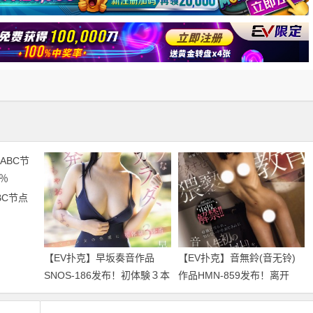
BC节点
【EV扑克】早坂奏音作品
【EV扑克】音無鈴(音无铃)
SNOS-186发布！初体験３本
作品HMN-859发布！离开
番！他的美好BODY要被污染
S1！她被妈妈卖了中出解
了！【EV扑克官网】
禁！【EV扑克官网】