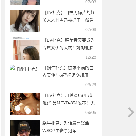
07/03
【EV扑克】自拍无码片的超
美人木村雪乃被抓了，然后
呢？【EV扑克官网】
07/08
【EV扑克】明年春天要成为
专属女优的大物！她的侧脸
给你看！【EV扑克官网】
12/28
【蜗牛扑克】欲求不满的白
衣天使！G罩杯奶交超用
力！月见伊织胸悍登场！ …
03/29
【EV扑克】川越ゆい(川越
唯)作品MEYD-854发布！无
码很多的她回来啦！新一代
09/05
母乳强者诞生！【EV扑克官
蜗牛扑克：对话最高奖金
网】
WSOP主赛事冠军——