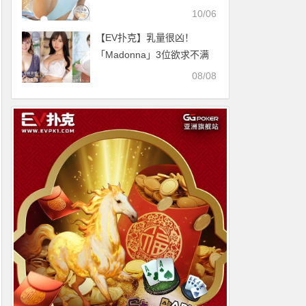
过度敏感的她解禁了！【EV
10/06
扑克官网】
【EV扑克】乳量很凶！
「Madonna」3位欲求不满
的人妻下海出道！【EV扑克
08/08
官网】