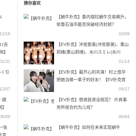
猜你喜欢
l
【蜗牛扑克】委内瑞拉蜗牛交易飙升，
依靠石油币能否突破经济封锁？
12/19
02/09
々(吉
【EV扑克】沖宮那美(冲宫那美)、栗山
官网】
莉緒(栗山莉绪)、水川スミレ(水川
堇)、竹内有紀(竹内有纪)共演作品
01/31
01/14
JUQ-556发布！2月最强乱交！四大天
みく引
【EV扑克】最开心的共演！村上悠华
后成肉便器！【EV扑克官网】
把她当做一辈子的好友！【EV扑克官
网】
12/07
09/27
⋯跳
【EV扑克】想退就退没规范？ 片商事
网】
务所视合约为儿戏？
06/09
06/04
一张
【蜗牛扑克】如何在未来实现蜗牛
扑克