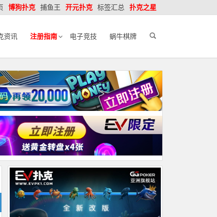
页
博狗扑克
捕鱼王
开元扑克
标签汇总
扑克之星
克资讯
注册指南
电子竞技
蜗牛棋牌