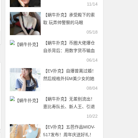
Jamie Gold
11/14
【蜗牛扑克】承受殿下的索
取 玩弄帅警察的马眼
05/18
【蜗牛扑克】币圈大佬爆仓
自杀背后：用数字货币输血
P2P
06/14
【EV扑克】自爆曾离过婚！
然后规格外抖M美少女的她
要二婚引退了！【EV扑克官
08/04
网】
【蜗牛扑克】无差别流出！
恵比寿队长、新人王、引退
的童颜巨乳都中枪！ …
10/22
【EV扑克】五芭作品MIDV-
517发布！周年庆送好礼！