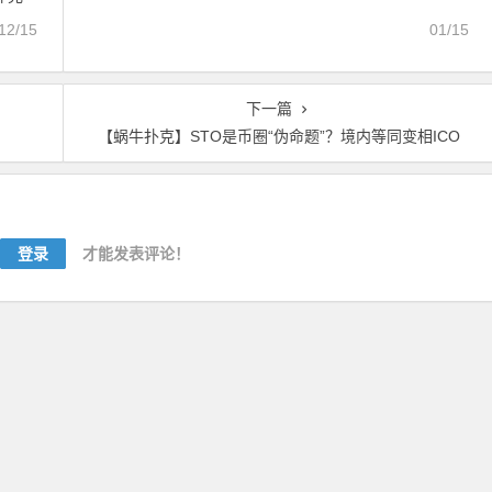
12/15
01/15
下一篇
【蜗牛扑克】STO是币圈“伪命题”？境内等同变相ICO
登录
才能发表评论！