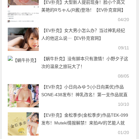
【EV扑克】大型新人提前现身！脸小个高又
美艳的Rちゃん(R酱)登场！【EV扑克官网】
04/20
【EV扑克】女大男小怎么办？当过神乳经纪
人的他这么说⋯【EV扑克官网】
09/11
【蜗牛扑克】没有脚本只有激情！小野夕子这
次的温泉之旅玩大了！
08/05
【EV扑克】小日向みゆう(小日向美优)作品
SONE-438发布！神乳改名！第一支作品就直
接掏空影迷的蛋蛋！【EV扑克官网】
10/10
【EV扑克】金松季歩(金松季步)作品TEK-099
发布！Muteki情报解禁！来拍AV的艺能人就
是她、性感的象征【EV扑克官网】
01/20