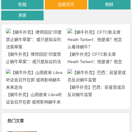
制裁
加密货币
朝鲜
黑客
【蜗牛扑克】律师回应“印度禁
【蜗牛扑克】CFTC新主席
止蜗牛草案”：或只是拟议的法
Heath Tarbert：他是谁？他怎
案草案
么看待蜗牛？
【蜗牛扑克】巴西：前皇室成员
【蜗牛扑克】山雨欲来 Libra听
反对蜗牛监管
证会召开在即 或将影响蜗牛未
来走向
热门文章