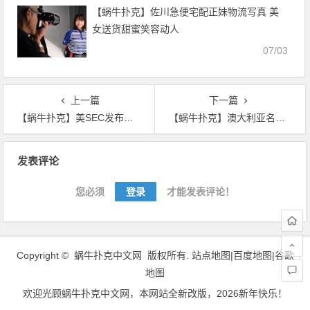
【蜗牛扑克】佐川急便宅配正妹物流写真 美
女送货甜蜜笑容动人
07/03
上一篇
下一篇
【蜗牛扑克】美SEC发布年度执法报告 对ICO调查显著增加
【蜗牛扑克】澳大利亚名人参与ICO代言的热潮
文
发表评论
章
导
您必须
登录
才能发表评论！
航
Copyright ©
蜗牛扑克中文网
版权所有.
站点地图|
百度地图
|
谷歌
地图
欢迎光顾
蜗牛扑克中文网
，本网站全新改版，2026新年快乐！