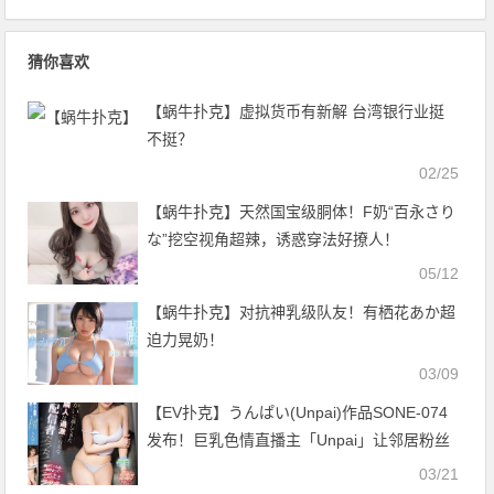
猜你喜欢
【蜗牛扑克】虚拟货币有新解 台湾银行业挺
不挺？
02/25
【蜗牛扑克】天然国宝级胴体！F奶“百永さり
な”挖空视角超辣，诱惑穿法好撩人！
05/12
【蜗牛扑克】对抗神乳级队友！有栖花あか超
迫力晃奶！
03/09
【EV扑克】うんぱい(Unpai)作品SONE-074
发布！巨乳色情直播主「Unpai」让邻居粉丝
帮掌镜，在直播间就开干【EV扑克官网】
03/21