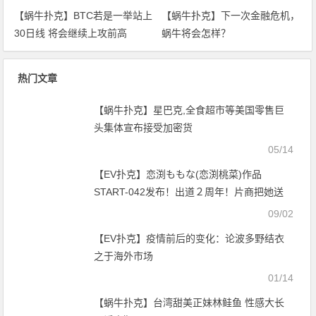
【蜗牛扑克】BTC若是一举站上
【蜗牛扑克】下一次金融危机，
30日线 将会继续上攻前高
蜗牛将会怎样？
热门文章
【蜗牛扑克】星巴克,全食超市等美国零售巨
头集体宣布接受加密货
05/14
【EV扑克】恋渕ももな(恋渕桃菜)作品
START-042发布！出道２周年！片商把她送
去当酒店妹！【EV扑克官网】
09/02
【EV扑克】疫情前后的变化：论波多野结衣
之于海外市场
01/14
【蜗牛扑克】台湾甜美正妹林鲑鱼 性感大长