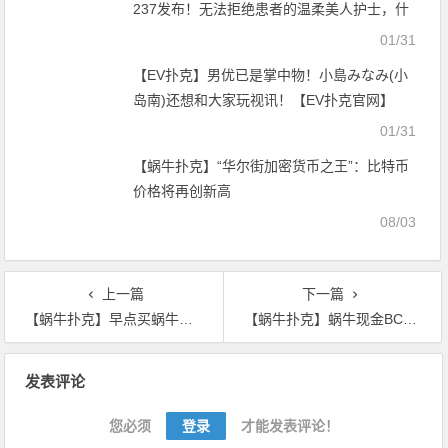
237发布！无法拒绝患者的温柔美人护士，什
么都帮你做！【EV扑克官网】
01/31
【EV扑克】男优已是掌中物！小島みなみ(小
岛南)还想和大家玩视讯！【EV扑克官网】
01/31
【蜗牛扑克】“华尔街加密货币之王”：比特币
价格将再创新高
08/03
上一篇
下一篇
【蜗牛扑克】早点买蜗牛就能发财吗？
【蜗牛扑克】蜗牛现金BCH生态已经准备，期待硬分叉的来临
文
发表评论
章
导
您必须
登录
才能发表评论！
航