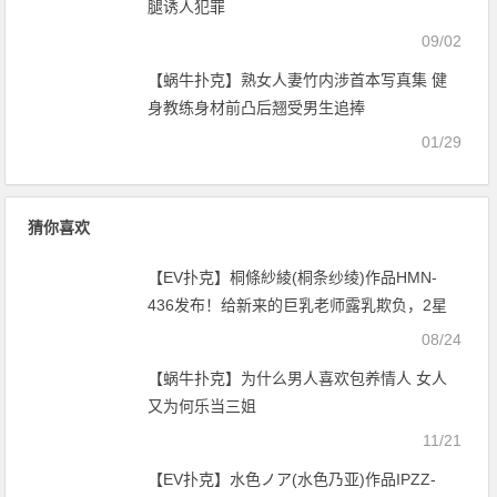
腿诱人犯罪
09/02
【蜗牛扑克】熟女人妻竹内涉首本写真集 健
身教练身材前凸后翘受男生追捧
01/29
猜你喜欢
【EV扑克】桐條紗綾(桐条纱绫)作品HMN-
436发布！给新来的巨乳老师露乳欺负，2星
期不穿内衣的无套中出处罚！【EV扑克官
08/24
网】
【蜗牛扑克】为什么男人喜欢包养情人 女人
又为何乐当三姐
11/21
【EV扑克】水色ノア(水色乃亚)作品IPZZ-