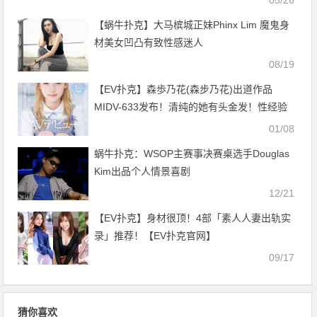
05/26
【蜗牛扑克】大马槟城正妹Phinx Lim 魔鬼身
材美女凹凸有致性感迷人
08/19
【EV扑克】森歩乃花(森步乃花)出道作品
MIDV-633发布！清纯的她有头金发！性经验
一人只发两片！期间限定超狂出道！【EV扑
01/08
克官网】
蜗牛扑克：WSOP主赛事决赛桌选手Douglas
Kim出品个人情景喜剧
12/21
【EV扑克】身材很顶！4部「素人人妻出轨实
录」推荐！【EV扑克官网】
09/17
猜你喜欢