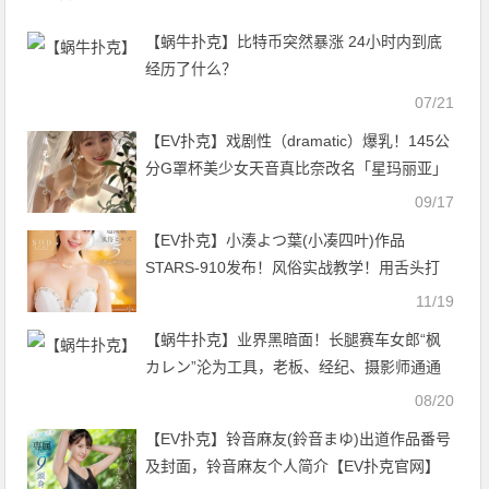
【蜗牛扑克】比特币突然暴涨 24小时内到底
经历了什么？
07/21
【EV扑克】戏剧性（dramatic）爆乳！145公
分G罩杯美少女天音真比奈改名「星玛丽亚」
转生再出发！【EV扑克官网】
09/17
【EV扑克】小湊よつ葉(小凑四叶)作品
STARS-910发布！风俗实战教学！用舌头打
趴你！【EV扑克官网】
11/19
【蜗牛扑克】业界黑暗面！长腿赛车女郎“枫
カレン”沦为工具，老板、经纪、摄影师通通
玩一轮！
08/20
【EV扑克】铃音麻友(鈴音まゆ)出道作品番号
及封面，铃音麻友个人简介【EV扑克官网】