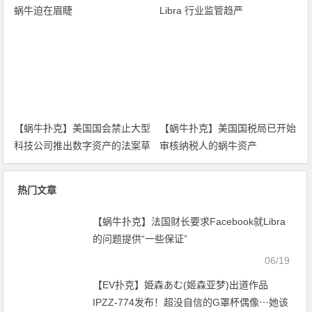
蜗牛迫在眉睫
Libra 行业监管趋严
【蜗牛扑克】美国国会禁止大型
【蜗牛扑克】美国国税局已开始
科技公司推出数字资产的法案草
审核纳税人的蜗牛资产
案利好蜗牛
热门文章
【蜗牛扑克】法国财长要求Facebook就Libra
的问题提供“一些保证”
06/19
【EV扑克】姫森あむ(姬森亚梦)出道作品
IPZZ-774发布！超没自信的G罩杯偶像⋯她该