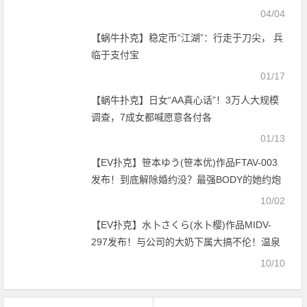
04/04
【蜗牛扑克】稳定币“江湖”：行走于刀尖， 兵
临于支付宝
01/17
【蜗牛扑克】日女“AA真心话”！3万人大规模
调查，7成女都喊愿意各付各
01/13
【EV扑克】笹本ゆう(笹本优)作品FTAV-003
发布！到底解除婚约没？最强BODY的她约炮
杂交5P！【EV扑克官网】
10/02
【EV扑克】水卜さくら(水卜樱)作品MIDV-
297发布！与公司的大奶下属大搞不伦！温泉
旅行尽情享受她的巨乳【EV扑克官网】
10/10