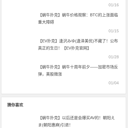
不会是被骗来拍A片的吧？【EV扑克官网】
01/16
【蜗牛扑克】蜗牛价格观察：BTC的上涨面临
重大障碍
01/15
【EV扑克】逢沢みゆ(逢泽美优)不藏了！公布
真正的生日！【EV扑克官网】
01/28
【蜗牛扑克】蜗牛十周年前夕——加密市场反
弹，美股微涨
01/04
猜你喜欢
【蜗牛扑克】以后还是会爆买AV的！朝阳え
ま(朝阳惠麻)引退！