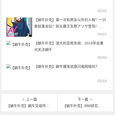
01/02
【蜗牛扑克】第一次和男友以外的人做！一兴
奋就毒龙钻！街头霸王矢野アリサ登场！ …
…
04/21
【蜗牛扑克】澳大利亚税务局：2019年会重
点关注蜗牛
05/03
【蜗牛扑克】蜗牛爆发就靠闪电网络吗？
02/16
上一篇
下一篇
【蜗牛扑克】蜗牛交易所与银行的“爱恨情仇” 各自为营亦难避风险
【蜗牛扑克】IBM研究：大多数全球金融公司认为央行应发行数字货币