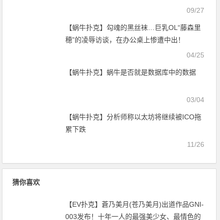
09/27
【蜗牛扑克】勾魂的黑丝袜…巨乳OL“藤森里
穂”的凌辱访谈，在办公桌上惨遭中出！
04/25
【蜗牛扑克】蜗牛是否就是数据库中的数据
03/04
【蜗牛扑克】分析师称以太坊将继续被ICO拖
累下跌
11/26
猜你喜欢
【EV扑克】蒼乃美月(苍乃美月)出道作品GNI-
003发布！十年一人的最强美少女、最情色的