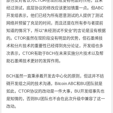
部分反对者认为CTOR在现阶段没有明显的作用，且未
经过测试，底层协议的修改应该更加慎重一点。但ABC
开发组表示，他们已经为所有愿意测试的人提供了测试
网络并预留了充足的时间，而且还是在所有参与者提前
知道的情况下，所以“未经测试不安全”的言论是没有根据
的。CTOR虽然在现阶段没有明显的优势，但石墨烯技
术和分片技术的重要性已经得到充分论证，开发组也多
次表示，CTOR有助于BCH在未来实施分片技术以及帮
助石墨烯技术更好的发挥作用。
BCH虽然一直秉承着开发去中心化的原则，但这并不妨
碍开发组之间的技术沟通，Bitcoin ABC和BU团队就是
如此，CTOR协议的改动是一件大事，BU开发组事先也
是知情的，否则BU团队也不会在此次升级中兼容了这一
改动。