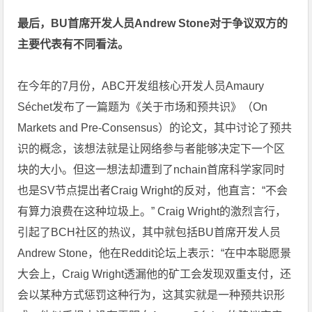
最后，BU首席开发人员Andrew Stone对于争议双方的
主要代表有不同看法。
在今年的7月份，ABC开发组核心开发人员Amaury
Séchet发布了一篇题为《关于市场和预共识》（On
Markets and Pre-Consensus）的论文，其中讨论了预共
识的概念，该想法就是让网络参与者能够决定下一个区
块的大小。但这一想法却遭到了nchain首席科学家同时
也是SV节点提出者Craig Wright的反对，他直言：“不会
有算力浪费在这种垃圾上。” Craig Wright的激烈言行，
引起了BCH社区的热议，其中就包括BU首席开发人员
Andrew Stone，他在Reddit论坛上表示：“在中本聪愿景
大会上，Craig Wright透漏他的矿工会发现双重支付，还
会以某种方式惩罚这种行为，这其实就是一种预共识形