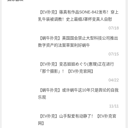
【EV扑克】篠真有作品SONE-842发布！穿上
乳牛装被调教！史上最细J罩杯变真人自慰
套！【EV扑克官网】
07/18
【蜗牛扑克】美国国会禁止大型科技公司推出
数字资产的法案草案利好蜗牛
07/15
【EV扑克】变态姐姐めぐり(惠理)正在进行
「那个摄影」！【EV扑克官网】
04/22
【蜗牛扑克】或许蜗牛这10年只是舆论的自我
乐观
11/11
【EV扑克】山手梨爱有动静了！【EV扑克官
网】