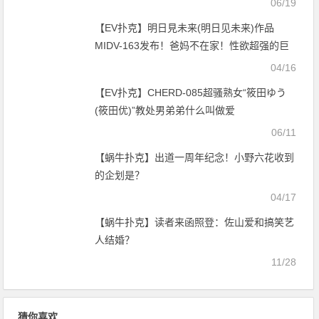
06/19
【EV扑克】明日見未来(明日见未来)作品
MIDV-163发布！爸妈不在家！性欲超强的巨
乳义姊十发都还不满足！【EV扑克官网】
04/16
【EV扑克】CHERD-085超骚熟女“筱田ゆう
(筱田优)”教处男弟弟什么叫做爱
06/11
【蜗牛扑克】出道一周年纪念！小野六花收到
的企划是？
04/17
【蜗牛扑克】读者来函照登：佐山爱和搞笑艺
人结婚？
11/28
猜你喜欢