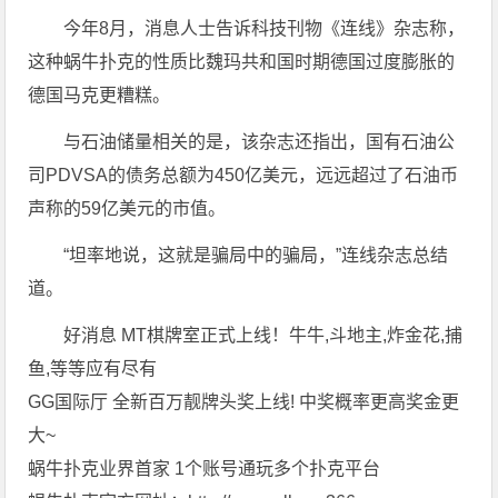
今年8月，消息人士告诉科技刊物《连线》杂志称，
这种蜗牛扑克的性质比魏玛共和国时期德国过度膨胀的
德国马克更糟糕。
与石油储量相关的是，该杂志还指出，国有石油公
司PDVSA的债务总额为450亿美元，远远超过了石油币
声称的59亿美元的市值。
“坦率地说，这就是骗局中的骗局，”连线杂志总结
道。
好消息 MT棋牌室正式上线！牛牛,斗地主,炸金花,捕
鱼,等等应有尽有
GG国际厅 全新百万靓牌头奖上线! 中奖概率更高奖金更
大~
蜗牛扑克业界首家 1个账号通玩多个扑克平台