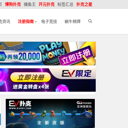
页
博狗扑克
捕鱼王
开元扑克
标签汇总
扑克之星
克资讯
注册指南
电子竞技
蜗牛棋牌