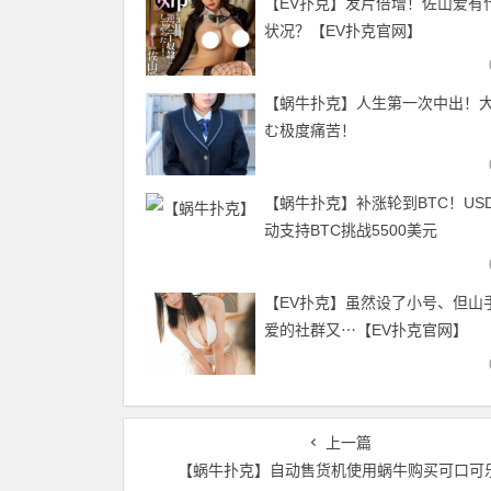
【EV扑克】发片倍增！佐山爱有
状况？【EV扑克官网】
【蜗牛扑克】人生第一次中出！
む极度痛苦！
【蜗牛扑克】补涨轮到BTC！US
动支持BTC挑战5500美元
【EV扑克】虽然设了小号、但山
爱的社群又⋯【EV扑克官网】
上一篇
【蜗牛扑克】自动售货机使用蜗牛购买可口可