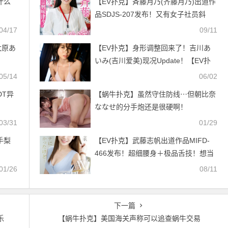
什么
【EV扑克】斉藤月乃(齐藤月乃)出道作
品SDJS-207发布！又有女子社员斜
杠！惨遭毛豚和出差王夹杀！【EV扑
04/17
09/11
克官网】
大原あ
【EV扑克】身形调整回来了！吉川あ
いみ(吉川爱美)现况Update！【EV扑
克官网】
05/14
06/02
DT异
【蜗牛扑克】虽然守住防线⋯但朝比奈
ななせ的分手炮还是很硬啊！
03/31
01/29
手梨
【EV扑克】武藤志帆出道作品MIFD-
466发布！超细腰身＋极品舌技！想当
主播的她把男优吹爆！【EV扑克官
01/26
08/11
网】
下一篇
乐
【蜗牛扑克】美国海关声称可以追查蜗牛交易