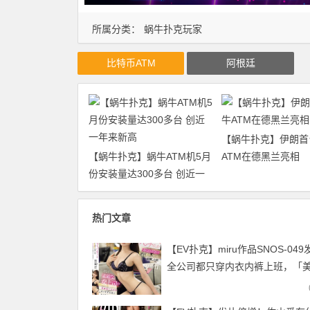
所属分类：
蜗牛扑克玩家
比特币ATM
阿根廷
【蜗牛扑克】伊朗首
【蜗牛扑克】蜗牛ATM机5月
ATM在德黑兰亮相
份安装量达300多台 创近一
年来新高
热门文章
【EV扑克】miru作品SNOS-04
全公司都只穿内衣内裤上班，「
上司」更用惹火胴体帮忙打手枪【
扑克官网】