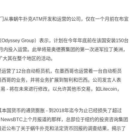
是一家专门从事蜗牛扑克ATM开发和运营的公司，仅在一个月前在布宜
yssey Group）表示，计划在今年年底前在该国安装150台
几个月内投入运营。此举将是奥德赛集团的第一次进军拉丁美洲，
扩大其在整个地区的活动。
运营了12台自动柜员机，在墨西哥也运营着一台自动柜员
墨西哥的业务，并将业务扩展到智利和巴西。公司发言人表
 - 将在未来进行修改，以允许其他币交易，如Litecoin，
本国货币的通货膨胀 - 到2018年迄今为止已经损失了超过
正如 NewsBTC上个月报道的那样，总部位于纽约的投资咨询集团
ie Bilello最近公布了关于蜗牛扑克和法定货币回报的调查结果，揭示了