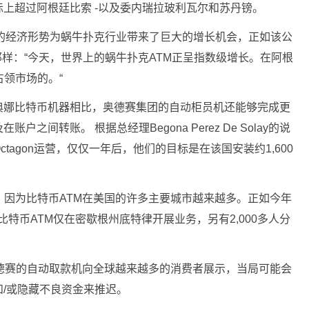
上超过阿根廷比索 -以及委内瑞拉玻利瓦尔和苏丹镑。
不幸的经济形势为蜗牛扑克行业带来了巨大的增长机会，正如该公
指出的那样：“今天，世界上的蜗牛扑克ATM正呈指数级增长。在阿根
占领市场的。“
典娜比特币机器相比，奥德赛集团的自动柜员机还能够完成更
间转账。 根据总经理Begona Perez De Solay的说
agon运营，仅仅一年后，他们的目标是在该国安装约1,600
，因为比特币ATM在美国的许多主要城市越来越多。正如今年
有80个比特币ATM仅在密歇根州底特律开展业务，另有2,000多人分
德赛的自动取款机向全球越来越多的消费者展示，当局可能会
/或隐藏不良资金来推迟。