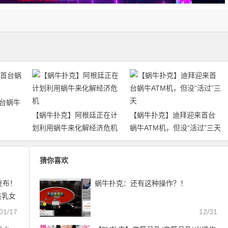
台蜗牛
【蜗牛扑克】阿根廷正在计
【蜗牛扑克】迪拜迎来首台
划利用蜗牛来化解经济危机
蜗牛ATM机，但没“活过”三天
猜你喜欢
9发布！
蜗牛扑克：还有这种操作？！
美乳女
EV
01/17
12/31