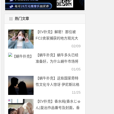
热门文章
【EV扑克】解密！那位被
FC2卖家捕获的地方观光大
使是？【EV扑克官网】
02/09
【蜗牛扑克】蜗牛多头已经
准备好，为什么蜗牛市场将
会再次起飞？
01/05
【蜗牛扑克】这些国家奇特
性文化令人惊讶 伊尼斯比格
族只可用传教士体位
11/25
【EV扑克】香水纯(香水じゅ
ん)复出作品番号及封面，香
水纯个人简介【EV扑克官