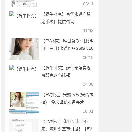
感美胸
06/11
【蜗牛扑克】普华永道向稳
定币项目提供咨询
11/08
【EV扑克】明日葉みつは(明
日叶三叶)出道作品SSIS-818
发布！175公分F罩杯！模特
06/15
儿外型的她被男优认为有
【蜗牛扑克】蜗牛无法实现
miru的超强战力！【EV扑克
哈耶克的乌托邦
官网】
04/08
【EV扑克】安齋らら(安斋拉
拉)、今天出勤服务寻芳
客！？【EV扑克官网】
08/01
【EV扑克】休业结束回不
来、流川夕宣布引退！【EV