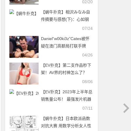
02/20
网】
【蜗牛扑克】相沢みなみ自
传摘要与感想(下)：心如钢
铁、一往无悔
07/24
Daniel“w00ki3z”Cates被怀
疑在澳门高额局打联手牌
04/26
【EV扑克】第二支作品秒下
架！AV界的村神怎么了？
【EV扑克官网】
08/06
【EV扑克】2023年上半年总
销售量公布！ 最强发片机器
果然是她、天下第三人也要
07/11
来台湾了！
【蜗牛扑克】日本欧派函数
对抗大赛 用数学分析女人性