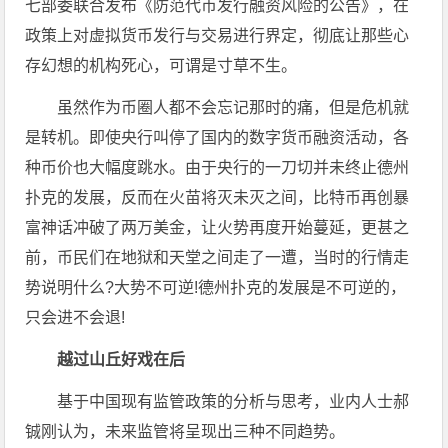
七部委联合发布《防范代币发行融资风险的公告》，在
政策上对虚拟货币发行与交易进行界定，彻底让那些心
存幻想的机构死心，可谓是寸草不生。
虽然作为币圈人都不会忘记那时的痛，但是危机就
是转机。即使央行叫停了国内的数字货币融资活动，各
种币价也大幅度跳水。由于央行的一刀切并未终止德州
扑克的发展，反而在火苗将灭未灭之间，比特币再创暴
富神话冲破了两万美金，让火势再度开始蔓延，更甚之
前，币民们在地狱和天堂之间走了一遭，当时的行情走
势说明什么?大势不可逆!德州扑克的发展是不可逆的，
只会进不会退!
越过山丘好戏在后
基于中国现有监管政策的分析与思考，业内人士郝
铖刚认为，未来监管将呈现出三种不同趋势。