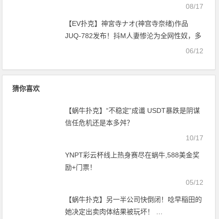
克官网】
08/17
【EV扑克】神宮寺ナオ(神宫寺奈绪)作品
JUQ-782发布！抖M人妻惨沦为全网性奴，多
次荒淫后慢慢迷失自我【EV扑克官网】
06/12
猜你喜欢
【蜗牛扑克】“不稳定”成谶 USDT暴跌是阴谋
信任危机还是本多舛？
10/17
YNPT彩云杯线上热身赛尽在蜗牛,588美金奖
励+门票！
05/12
【蜗牛扑克】另一半公司快倒闭！唸早稲田的
她决定出卖肉体结果被玩坏！ …