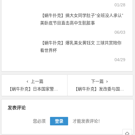
01/28
【蜗牛扑克】搞大女同学肚子“全班没人承认”
美卧底节目直击高中生骯脏事
06/03
【蜗牛扑克】爆乳美女黄钰文 三球共赏陪你
看世界杯
04/29
上一篇
下一篇
【蜗牛扑克】日本国家警察厅：上半年虚拟货币被盗损失是去年同期的3倍
【蜗牛扑克】发改委与国开行签署《支持数字经济发展开发性金融合作协议》
文
发表评论
章
导
您必须
登录
才能发表评论！
航