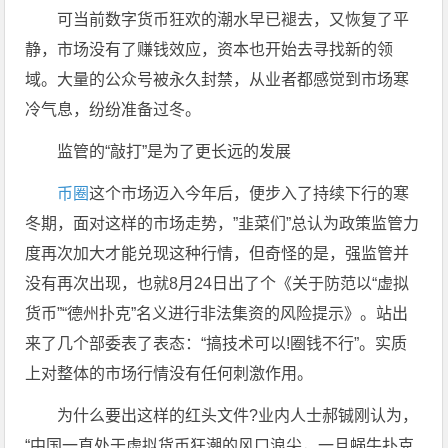
可当前数字货币狂欢的潮水早已褪去，又恢复了平
静，市场没有了赚钱效应，资本也开始去寻找新的领
域。大量的公众号被永久封禁，从业者都感觉到市场寒
冷气息，纷纷准备过冬。
监管的“敲打”是为了更长远的发展
币圈
这个市场迈入今年后，便步入了持续下行的寒
冬期，面对这样的市场走势，”韭菜们”总认为政策监管力
度再次加大才能兑现这种行情，但奇怪的是，强监管并
没有再次出现，也就8月24日出了个《关于防范以“虚拟
货币”“德州扑克”名义进行非法集资的风险提示》。站出
来了几个部委表了表态：“搞技术可以!圈钱不行”。实质
上对整体的市场行情没有任何刺激作用。
为什么要出这样的红头文件?业内人士郝铖刚认为，
“中国一直处于虚拟货币狂潮的风口浪尖，一旦蜗牛扑克