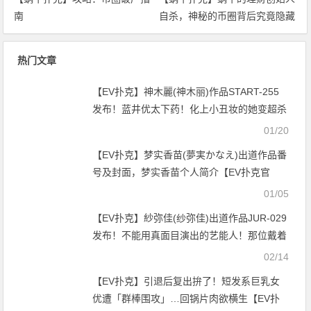
南
自杀，神秘的币圈背后究竟隐藏
着什么
热门文章
【EV扑克】神木麗(神木丽)作品START-255
发布！蓝井优太下药！化上小丑妆的她变超杀
性兽！【EV扑克官网】
01/20
【EV扑克】梦实香苗(夢実かなえ)出道作品番
号及封面，梦实香苗个人简介【EV扑克官
网】
01/05
【EV扑克】紗弥佳(纱弥佳)出道作品JUR-029
发布！不能用真面目演出的艺能人！那位戴着
口罩的超完美I罩杯是？【EV扑克官网】
02/14
【EV扑克】引退后复出拚了！短发系巨乳女
优遭「群棒围攻」…回锅片肉欲横生【EV扑