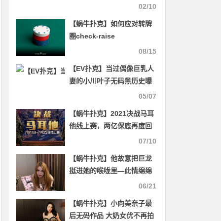
解禁？
02/10
【蜗牛扑克】​如何应对转牌
圈check-raise
08/15
【EV扑克】当过偶像巨乳人
妻的小川叶子无码黑历史曝
光！
05/07
【蜗牛扑克】2021决战马耳
他线上赛，两亿保底再度回
归！
07/10
【蜗牛扑克】他故意把巨龙
挺进她的喉咙里—此情绵绵
无绝期
06/21
【蜗牛扑克】小向美奈子最
后无码作品 大奶女优不再拍