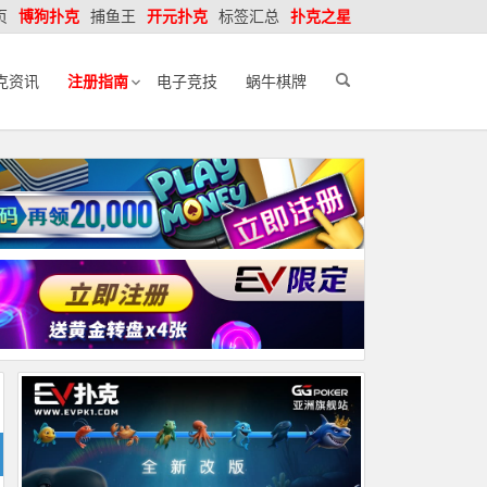
页
博狗扑克
捕鱼王
开元扑克
标签汇总
扑克之星
克资讯
注册指南
电子竞技
蜗牛棋牌