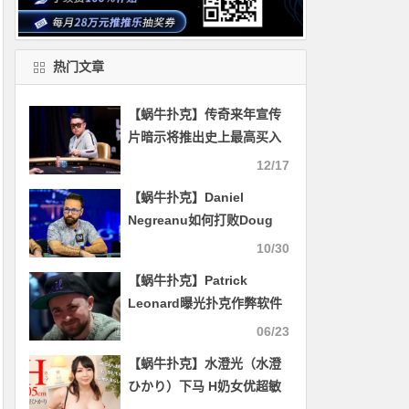
热门文章
【蜗牛扑克】传奇来年宣传
片暗示将推出史上最高买入
扑克赛！
12/17
【蜗牛扑克】Daniel
Negreanu如何打败Doug
Polk？
10/30
【蜗牛扑克】Patrick
Leonard曝光扑克作弊软件
06/23
【蜗牛扑克】水澄光（水澄
ひかり）下马 H奶女优超敏
感一碰就浑身酥麻