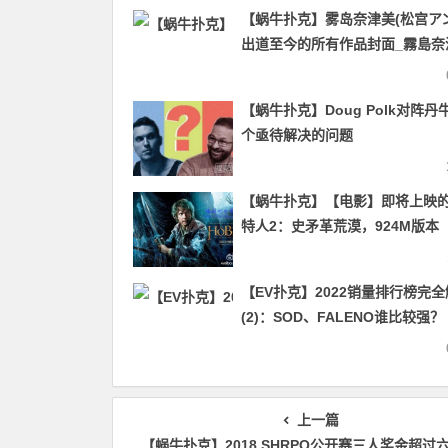
【蜗牛扑克】雾岛奈津美(松宫ア
出道至今的所有作品封面_霧島奈
护士ed2k迅雷种子
【蜗牛扑克】Doug Polk对阵丹
个亟待解决的问题
【蜗牛扑克】【电影】即将上映
特人2：史矛革荒漠，924M版本
【EV扑克】2022销量排行榜完
(2)：SOD、FALENO谁比较强？
ideapocket竟然输给这家片商？
上一篇
【蜗牛扑克】2018 SHRPO公开赛三人奖金超过