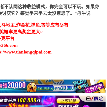
或者不认同这种收益模式，你完全可以不玩。如果你
会讨厌它？感觉争来争去太没意思了。”
丹牛说。
,斗地主,炸金花,捕鱼,等等应有尽有
中奖概率更高奖金更大~
扑克平台
366.com
.tianlongqipai.com