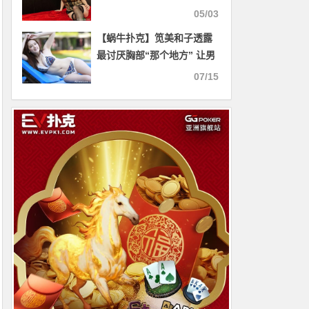
无码片吗
05/03
【蜗牛扑克】笕美和子透露
最讨厌胸部“那个地方” 让男
性网友集体兴奋暴走
07/15