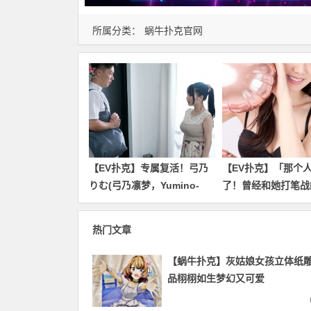
所属分类：
蜗牛扑克官网
【EV扑克】专属复活！弓乃
【EV扑克】「那个
りむ(弓乃凛梦，Yumino-
了！曾经和她打笔战
Rimu)只要不发生那件事我就
玲奈回应是？
不引退了！
热门文章
【蜗牛扑克】灰姑娘女孩立体纸雕
品栩栩如生梦幻又可爱