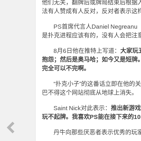
他们无关，翻牌后或牌局结束后根据入
法有人赞成有人反对，反对者表示这
PS
首席代言人Daniel Neg
是扑克进程应该有的，没有人会把注
8
月6日他在推特上写道：
大家玩
抱怨；然后是奥马哈；如今又是短牌
完全可以不完啊。
“扑克小子”的这番话立即在他的
巴不得这个网站彻底从地球上消失。
Saint Nick
对此表示：
推出新游戏
玩不起牌。我喜欢PS能在接下来的1
丹牛向那些厌恶者表示优秀的玩家