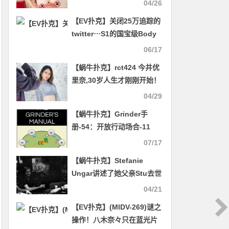
04/26
【EV扑克】关闭25万追踪的
twitter⋯S1的国宝级Body
怎么了？
06/17
【蜗牛扑克】rct424 今井优
里奈,30岁人生才刚刚开始！
04/29
【蜗牛扑克】Grinder手
册-54：开放行动场合-11
07/17
【蜗牛扑克】Stefanie
Ungar讲述了她父亲Stu去世
的那一天
04/21
【EV扑克】(MIDV-269)谜之
操作！八木奈々只在蓝光片