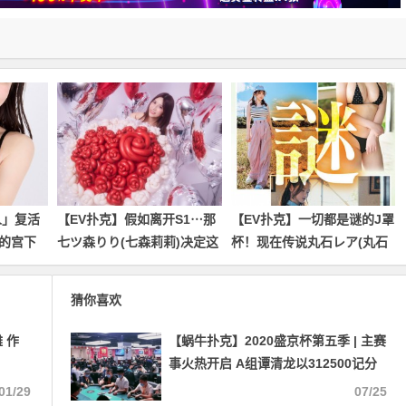
人」复活
【EV扑克】假如离开S1⋯那
【EV扑克】一切都是谜的J罩
的宫下
七ツ森りり(七森莉莉)决定这
杯！现在传说丸石レア(丸石
么做！
稀有)是⋯
猜你喜欢
 作
【蜗牛扑克】2020盛京杯第五季 | 主赛
事火热开启 A组谭清龙以312500记分
牌率先领跑
01/29
07/25