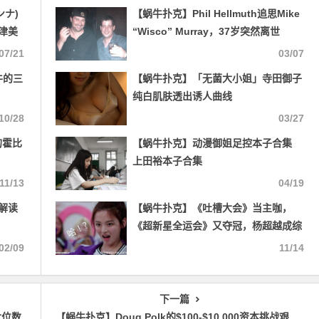
ンナ)
【蜗牛扑克】Phil Hellmuth追思Mike
津美
“Wisco” Murray，37岁突然离世
07/21
03/07
牛的三
【蜗牛扑克】「无菌大小姐」寺田御子
纯白肌肤透出诱人曲线
10/28
03/27
的霍比
【蜗牛扑克】动漫御姐足控本子合集
上田裕本子合集
11/13
04/19
全解读
【蜗牛扑克】《吐槽大会》当主咖，
《超新星全运会》又夺冠，杨超越成综
艺咖？
02/09
11/14
下一篇
六位数
【蜗牛扑克】Doug Polk的$100-$10,000资本挑战艰难进行着