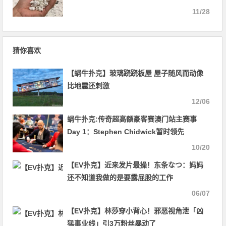
11/28
猜你喜欢
【蜗牛扑克】玻璃跷跷板屋 屋子随风而动像
比地震还刺激
12/06
蜗牛扑克:传奇超高额豪客赛澳门站主赛事
Day 1：Stephen Chidwick暂时领先
10/20
【EV扑克】近来发片最操！东条なつ：妈妈
还不知道我做的是要露屁股的工作
06/07
【EV扑克】林莎穿小背心！邪恶视角泄「凶
猛事业线」引3万粉丝暴动了