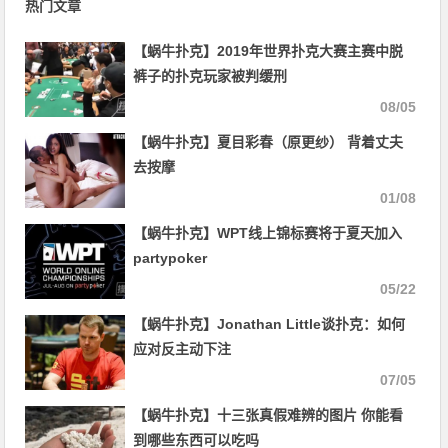
热门文章
【蜗牛扑克】2019年世界扑克大赛主赛中脱
裤子的扑克玩家被判缓刑
08/05
【蜗牛扑克】夏目彩春（原更纱） 背着丈夫
去按摩
01/08
【蜗牛扑克】WPT线上锦标赛将于夏天加入
partypoker
05/22
【蜗牛扑克】​Jonathan Little谈扑克：如何
应对反主动下注
07/05
【蜗牛扑克】十三张真假难辨的图片 你能看
到哪些东西可以吃吗