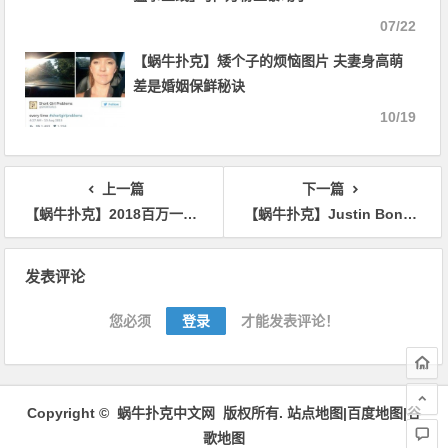
07/22
【蜗牛扑克】矮个子的烦恼图片 夫妻身高萌
差是婚姻保鲜秘诀
10/19
上一篇
下一篇
【蜗牛扑克】2018百万一滴水：Bonomo、Holz领跑全局
【蜗牛扑克】Justin Bonomo坐实2018“天选之人”，夺冠一滴水，斩获千万奖金！
文
发表评论
章
导
您必须
登录
才能发表评论！
航
Copyright ©
蜗牛扑克中文网
版权所有.
站点地图|
百度地图
|
谷
歌地图