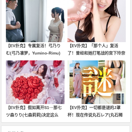
【EV扑克】专属复活！弓乃り
【EV扑克】「那个人」复活
む(弓乃凛梦，Yumino-Rimu)
了！曾经和她打笔战的宫下玲奈
只要不发生那件事我就不引退
回应是？
了！
【EV扑克】假如离开S1⋯那七
【EV扑克】一切都是谜的J罩
ツ森りり(七森莉莉)决定这么
杯！现在传说丸石レア(丸石稀
做！
有)是⋯