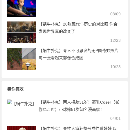
08/09
【蜗牛扑克】20张现代与历史的对比照 你会
发现世界真的改变了
12/23
【蜗牛扑克】令人不可思议的无P图奇妙照片
每一张看起来都像合成图
10/23
猜你喜欢
【蜗牛扑克】两人相差31岁！豪乳Coser【御
伽ねこむ】带球嫁51岁知名漫画家！
04/01
【蜗牛扑克】变性人疯狂整形成性爱娃娃 以