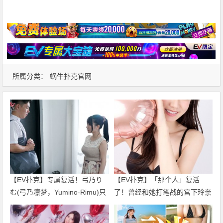
所属分类：
蜗牛扑克官网
【EV扑克】专属复活！弓乃り
【EV扑克】「那个人」复活
む(弓乃凛梦，Yumino-Rimu)只
了！曾经和她打笔战的宫下玲奈
要不发生那件事我就不引退了！
回应是？