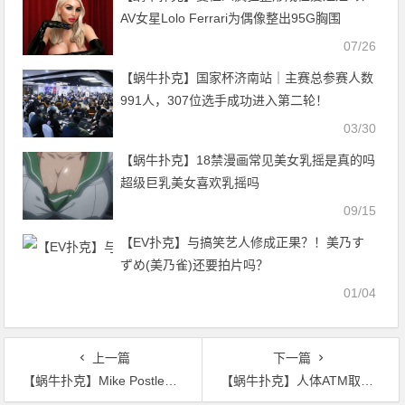
AV女星Lolo Ferrari为偶像整出95G胸围
07/26
【蜗牛扑克】国家杯济南站｜主赛总参赛人数
991人，307位选手成功进入第二轮！
03/30
【蜗牛扑克】18禁漫画常见美女乳摇是真的吗
超级巨乳美女喜欢乳摇吗
09/15
【EV扑克】与搞笑艺人修成正果？！美乃す
ずめ(美乃雀)还要拍片吗？
01/04
上一篇
下一篇
【蜗牛扑克】Mike Postle和斯通斯对簿公堂，赔偿高达$1000万
【蜗牛扑克】人体ATM取款机 刷卡输密码轻松“吐”出钱来