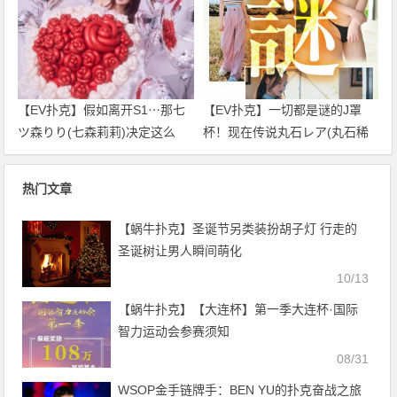
【EV扑克】假如离开S1⋯那七
【EV扑克】一切都是谜的J罩
ツ森りり(七森莉莉)决定这么
杯！现在传说丸石レア(丸石稀
做！
有)是⋯
热门文章
【蜗牛扑克】圣诞节另类装扮胡子灯 行走的
圣诞树让男人瞬间萌化
10/13
【蜗牛扑克】【大连杯】第一季大连杯·国际
智力运动会参赛须知
08/31
WSOP金手链牌手：BEN YU的扑克奋战之旅