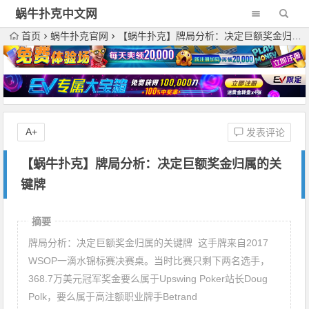
蜗牛扑克中文网
首页
蜗牛扑克官网
【蜗牛扑克】​牌局分析：决定巨额奖金归属的关键牌
A+
发表评论
【蜗牛扑克】​牌局分析：决定巨额奖金归属的关
键牌
摘要
牌局分析：决定巨额奖金归属的关键牌 这手牌来自2017
WSOP一滴水锦标赛决赛桌。当时比赛只剩下两名选手，
368.7万美元冠军奖金要么属于Upswing Poker站长Doug
Polk，要么属于高注额职业牌手Betrand