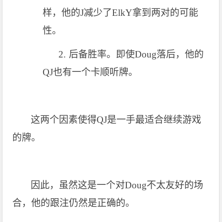
样，他的J减少了ElkY拿到两对的可能
性。
2.
后备胜率。即使Doug落后，他的
QJ也有一个卡顺听牌。
这两个因素使得QJ是一手最适合继续游戏
的牌。
因此，虽然这是一个对Doug不太友好的场
合，他的跟注仍然是正确的。