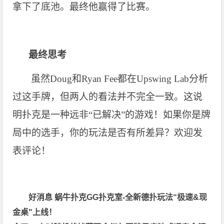
拿下了底池。最终他赢得了比赛。
最终思考
虽然Doug和Ryan Fee都在Upswing Lab分析
过这手牌，但两人的看法并不完全一致。这说
明扑克是一种远非“已解决”的游戏！如果你是牌
局中的选手，你的玩法是否有所差异？欢迎发
表评论！
好消息 蜗牛扑克GG扑克室-全新德扑玩法“极速&现
金桌"上线！