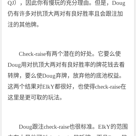
QJ），因此你有慢玩的充分理由。但是，Doug
仍有许多对抗顶大两对有良好胜率且会跟注加
注的其他牌。
Check-raise
有两个潜在的好处。它要么使
Doug用对抗顶大两对有良好胜率的牌花钱去看
转牌，要么使Doug弃牌，放弃他的底池权益。
这两个结果对ElkY都很好，也使得check-raise在
这里是更可取的玩法。
Doug
跟注check-raise也很标准。ElkY的范围