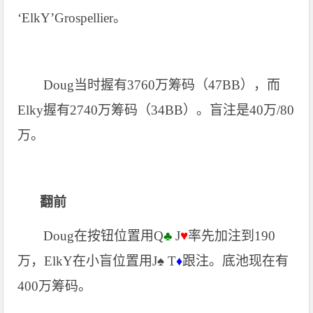
‘ElkY’Grospellier。
Doug
当时握有3760万筹码（47BB），而
Elky握有2740万筹码（34BB）。盲注是40万/80
万。
翻前
Doug
在按钮位置用Q
♣
J
♥
率先加注到190
万，ElkY在小盲位置用J
♠
T
跟注。底池现在有
♦
400万筹码。