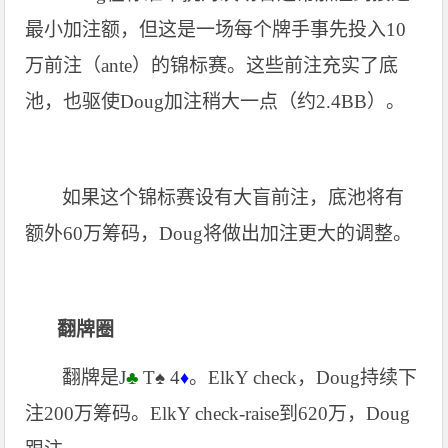
最小加注额，但这是一场每个牌手事先投入10
万前注（ante）的锦标赛。这些前注充实了底
池，也驱使Doug加注稍大一点（约2.4BB）。
如果这个锦标赛设有大盲前注，底池将有
额外60万筹码，Doug将做出加注更大的调整。
翻牌圈
翻牌是J
♣
T
♠
4
。ElkY check，Doug持续下
♦
注200万筹码。ElkY check-raise到620万，Doug