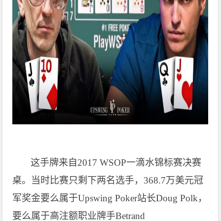
这手牌来自2017 WSOP一滴水锦标赛决赛
桌。当时比赛只剩下两名选手，368.7万美元冠
军奖金要么属于Upswing Poker站长Doug Polk，
要么属于高注额职业牌手Betrand