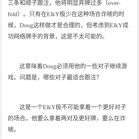
三条和顺子跟注，他将明显弃牌过多（over-
fold）。只有在ElkY极少在这种场合诈唬的时
候，Doug这样做才是合理的，但考虑到ElkY成
功网络牌手的背景，这是不太可能的。
这意味着Doug必须用他的一些对子继续游
戏。问题是，哪些对子最适合跟注？
这是一个ElkY极不可能拿着一个更好对子
的场合。他要么拿着两对及更好牌，要么在诈
唬。