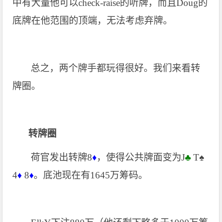
中有大量他可以check-raise的听牌，而且Doug的
底牌在他范围的顶端，无法考虑弃牌。
总之，两个牌手都玩得很好。我们来看转
牌圈。
转牌圈
荷官发出转牌8
，使得公共牌面变为J
♣
T
♠
♦
4
8
。底池现在有1645万筹码。
♦
♦