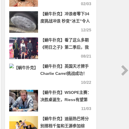
EBOD-680 水蛇腰蜜桃臀令
02/03
人秒硬
【蜗牛扑克】冲浪者零下34
度挑战冲浪 秒变“冰王”令人
冷颤
12/25
【蜗牛扑克】看了这么多期
《明日之子》第二季后，我
终发现惨败第一季的真相了
08/21
【蜗牛扑克】英国天才牌手
Charlie Carrel挑战成功！
10/22
【蜗牛扑克】WSOPE主赛：
决胜桌诞生，Riess有望第
二次斩获主赛冠军头衔！
11/03
【蜗牛扑克】迪丽热巴将分
别搭档千玺和王源参加综