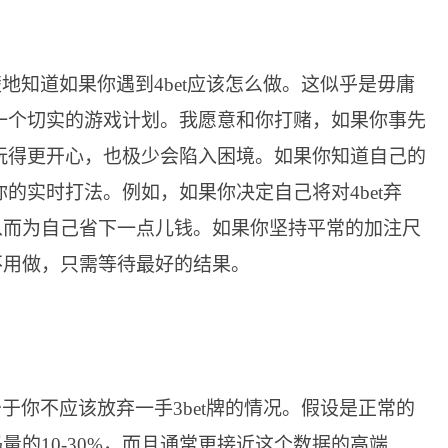
楚地知道如果你遇到4bet应该怎么做。这似乎是毋庸
一个切实的游戏计划。我愿意和你打赌，如果你事先
玩得更开心，也极少会陷入困境。如果你知道自己的
的实时打法。例如，如果你决定自己将对4bet弃
，从而为自己省下一点儿钱。如果你坚持平常的加注尺
也不用做，只需等待最好的结果。
少于你不应该放弃一手3bet牌的情况。假设是正常的
码量的10-30%，而且通常更接近这个数据的高端