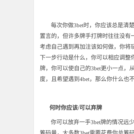
每次你做3bet时，你应该总是清
置言的，但许多牌手打牌时往往没有
考虑自己遇到再加注该如何做，你将
下一步行动是什么，你可以相应调整你
牌，你可以使自己的3bet更小一点
度，且希望遇到4bet，那么你什么
何时你应该/可以弃牌
你可以放弃一手3bet牌的情况远
筹码量，大多数3bet需要花费你总筹