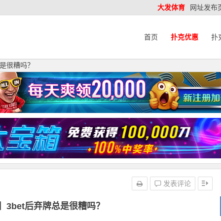
大发体育
网址发布
首页
扑克优惠
扑
总是很糟吗？
发表评论
】3bet后弃牌总是很糟吗？