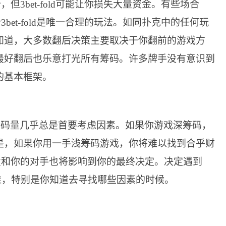
但3bet-fold可能让你损失大量资金。有些场合
合3bet-fold是唯一合理的玩法。如同扑克中的任何玩
知道，大多数翻后决策主要取决于你翻前的游戏方
最好翻后也乐意打光所有筹码。许多牌手没有意识到
的基本框架。
行时，筹码量几乎总是首要考虑因素。如果你游戏深筹码，
是，如果你用一手浅筹码游戏，你将难以找到合乎财
量，位置和你的对手也将影响到你的最终决定。决定遇到
困难，特别是你知道去寻找哪些因素的时候。