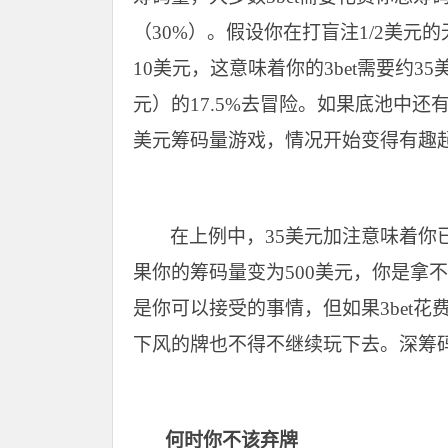
（30%）。假设你在打盲注1/2美
10美元，这意味着你的3bet需要约3
元）的17.5%去冒险。如果底池中还
美元筹码量游戏，情况开始变得有趣
在上例中，35美元加注意味着你
果你的筹码量变为500美元，你是拿不
是你可以接受的事情，但如果3bet花
下风的牌也不得不继续玩下去。深筹
何时你不该弃牌