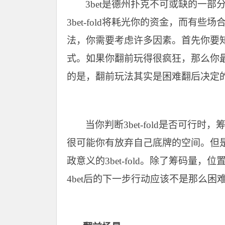
3bet
是德州扑克不可或缺的一部分，
3bet-fold将耗光你的资金，而有些场
法，你需要考虑许多因素。首先你要
式。如果你翻前玩得很疯狂，那么你
的是，翻前玩法其实是困难翻后决定
当你判断3bet-fold是否可
很可能你有放弃自己底牌的空间。但
政意义的3bet-fold。除了筹码
4bet后的下一步行动应该不是那么