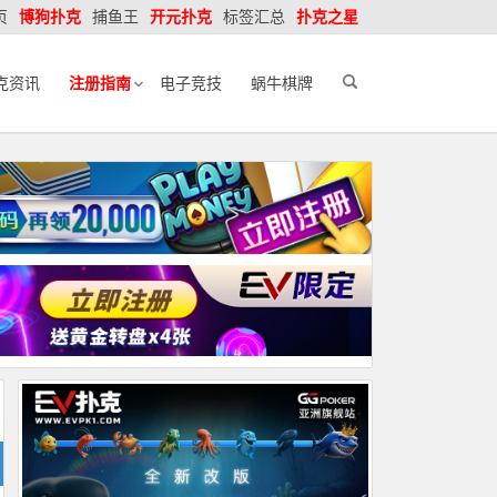
页
博狗扑克
捕鱼王
开元扑克
标签汇总
扑克之星
克资讯
注册指南
电子竞技
蜗牛棋牌