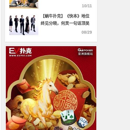
艺，这是承包了TFBOYS
10/11
【蜗牛扑克】《快本》地位
终见分晓，何炅一句话顶吴
昕三句，就不怕尴尬吗？
08/29