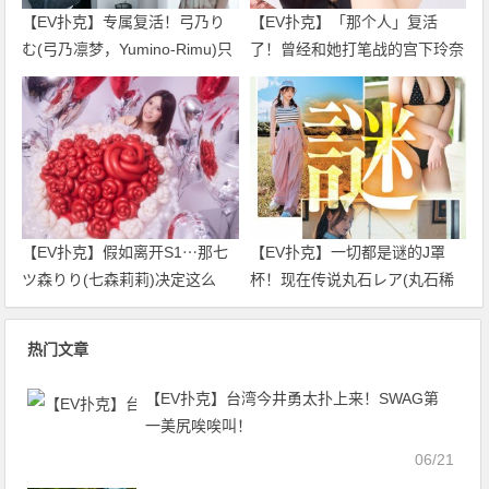
【EV扑克】专属复活！弓乃り
【EV扑克】「那个人」复活
む(弓乃凛梦，Yumino-Rimu)只
了！曾经和她打笔战的宫下玲奈
要不发生那件事我就不引退了！
回应是？
【EV扑克】假如离开S1⋯那七
【EV扑克】一切都是谜的J罩
ツ森りり(七森莉莉)决定这么
杯！现在传说丸石レア(丸石稀
做！
有)是⋯
热门文章
【EV扑克】台湾今井勇太扑上来！SWAG第
一美尻唉唉叫！
06/21