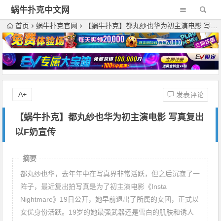
蜗牛扑克中文网
首页
蜗牛扑克官网
【蜗牛扑克】都丸纱也华为初主演电影 写真复出以F奶宣传
A+
发表评论
【蜗牛扑克】都丸纱也华为初主演电影 写真复出
以F奶宣传
摘要
都丸纱也华，去年年中在写真界非常活跃，但之后沉寂了一
阵子，最近复出拍写真是为了初主演电影《Insta
Nightmare》19日公开，她早前退出了所属的女团，正式以
女优身份活跃。19岁的她最强武器还是雪白的肌肤和诱人