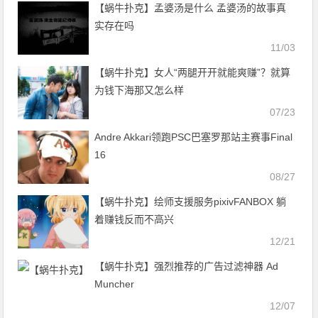
【蜗牛扑克】孟婆汤是什么 孟婆汤的故事真
实存在吗
11/03
【蜗牛扑克】女人“两腿开开就能爽赚”？就算
为钱下海那又怎么样
07/23
Andre Akkari领跑PSC巴塞罗那站主赛事Final
16
08/27
【蜗牛扑克】绘师支援服务pixivFANBOX 躺
着赚钱反而不高兴
12/21
【蜗牛扑克】强烈推荐的广告过滤神器 Ad
Muncher
12/07