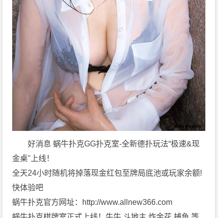
好消息 蜗牛扑克GG扑克室-全新德扑玩法“极速&现
金桌"上线！
全天24小时随机将掉落现金红包至牌局底池或玩家余额!
快体验吧
蜗牛扑克官方网址：http://www.allnew366.com
蜗牛扑克棋牌室正式上线！牛牛,斗地主,炸金花,捕鱼,等