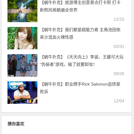
【蜗牛扑克】旅游博主创意景点打卡照 打卡
新照风格躺遍全世界
12/15
【蜗牛扑克】我们都是超能力者 主角池田依
来沙混血火辣性感
03/31
【蜗牛扑克】《天天向上》李诞、王媛可大玩
“伪装者”游戏，输了就要卸妆！
08/26
【蜗牛扑克】职业牌手Rick Salomon追债案
败诉
12/04
猜你喜欢