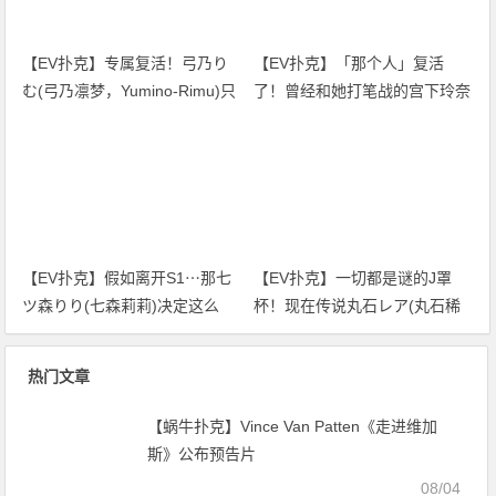
【EV扑克】专属复活！弓乃り
【EV扑克】「那个人」复活
む(弓乃凛梦，Yumino-Rimu)只
了！曾经和她打笔战的宫下玲奈
要不发生那件事我就不引退了！
回应是？
【EV扑克】假如离开S1⋯那七
【EV扑克】一切都是谜的J罩
ツ森りり(七森莉莉)决定这么
杯！现在传说丸石レア(丸石稀
做！
有)是⋯
热门文章
【蜗牛扑克】Vince Van Patten《走进维加
斯》公布预告片
08/04