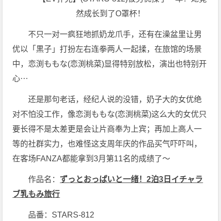
不只一对一疯狂地抓奶龙爪手，还有在澡盆里让男
优以「黒子」打扮左右连拳两人一起揉，在旅馆的场景
中，恋渕ももな(恋渕桃菜)显得特别放松，演出也特别开
心⋯
还是那句老话，经纪人说的没错，奶子大的女优绝
对不怕没工作，像恋渕ももな(恋渕桃菜)这么大的女优只
要长得不是太差更是会让片商奉为上宾；再加上高人一
等的社群实力，也难怪这支周年庆的作品买气吓吓叫，
在客场FANZA都能拿到3月第11名的成绩了〜
作品名：
ずっとおっぱいと一绪！2泊3日イチャラ
ブ乳もみ旅行
品番：STARS-812