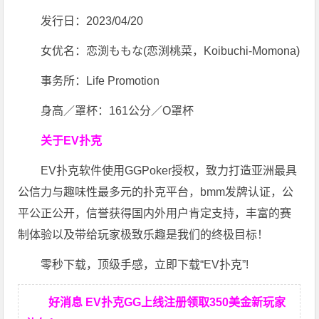
发行日：2023/04/20
女优名：恋渕ももな(恋渕桃菜，Koibuchi-Momona)
事务所：Life Promotion
身高／罩杯：161公分／O罩杯
关于EV扑克
EV扑克软件使用GGPoker授权，致力打造亚洲最具
公信力与趣味性最多元的扑克平台，bmm发牌认证，公
平公正公开，信誉获得国内外用户肯定支持，丰富的赛
制体验以及带给玩家极致乐趣是我们的终极目标！
零秒下载，顶级手感，立即下载“EV扑克”!
好消息 EV扑克GG上线注册领取350美金新玩家