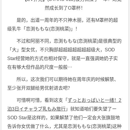
是的，出道一周年的不只神木丽，还有M罩杯的超
级乳牛「恋渕ももな(恋渕桃菜)」！
不过和阿丽不同，恋渕ももな(恋渕桃菜)是很典型的
「大」型女优，不只胸部超超超超超超超级大，SOD
Star经营她的方式也相对保守，就是一直强调她奶子实
在有够大但作品的尺度一般般⋯
所以，这次我们可以期待她在周年庆的时候解禁、
至少张开双腿给男优射进去吧？
可惜啊可惜，看到这支「
ずっとおっぱいと一绪！2
泊3日イチャラブ乳もみ旅行
」就知道咱们要失望了ー
SOD Star是这样的，如果解禁了他们一定会大张旗鼓地
告诉你女优做了什么，尤其是恋渕ももな(恋渕桃菜)这种