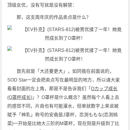
顶级女优，没有写就是没有解禁：
那，这支周年庆的作品卖点是什么？
首先就是「大还要更大」，如同我在前面说的，
SOD Star一定会把卖点写在最明显的地方，所以请大家
看看封面的左上角，那是不是告诉我们「
Oカップ成长
(O罩杯成长)
」？O罩杯是什么概念？虽然每个人看上去
的感觉不同，片商也有可能灌水，但单就数字上来说被
赋予「神乳」称号的安斋是J罩杯，恋渕ももな(恋渕桃
菜)一开始是比她大三阶的M罩杯，现在则是升级到了比