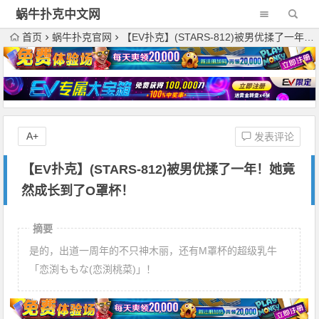
蜗牛扑克中文网
首页
蜗牛扑克官网
【EV扑克】(STARS-812)被男优揉了一年！她竟然成长到了O罩杯！
A+
发表评论
【EV扑克】(STARS-812)被男优揉了一年！她竟
然成长到了O罩杯！
摘要
是的，出道一周年的不只神木丽，还有M罩杯的超级乳牛
「恋渕ももな(恋渕桃菜)」！