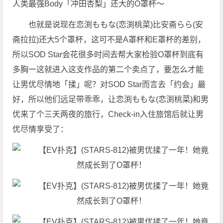
人类最强Body「冲田杏梨」还大的O罩杯〜
也就是说现在恋渕ももな(恋渕桃菜)比安斋らら(安
斋拉拉)还大5个罩杯，这可不是A罩杯和E罩杯的差别，
所以SOD Star会花很多时间去帮大家检验O罩杯到底有
多胸ー这就进入这支作品的第二个卖点了，要怎么才能
让男优尽情地「揉」呢？对SOD Star而言去「约会」最
好，所以他们远足带乖乖，让恋渕ももな(恋渕桃菜)和男
优来了个三天两夜的旅行，Check-in入住旅馆后就让男
优尽情享受了：