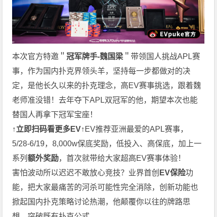
本次官方特邀＂
冠军牌手-魏国梁
＂带领国人挑战APL赛
事，作为国内扑克界领头羊，坚持每一步都做对的决
定，是他长久以来的扑克理念，高EV赛事挑选，跟着魏
老师准没错！去年夺下APL双冠军的他，期望本次也能
替国人再拿下冠军宝座！
↑立即扫码看更多EV↑
EV推荐亚洲最爱的APL赛事，
5/28-6/19，8,000w保底奖励，低投入、高保底，加上一
系列
额外奖励
，首次就带给大家超高EV赛事体验！
害怕波动所以迟迟不敢放心竞技？业界首创
EV保险
功
能，把大家最痛苦的河杀可能性完全消除，创新功能也
掀起国内扑克策略讨论热潮，他颠覆你以往的牌路思
想，突破既有扑克公式