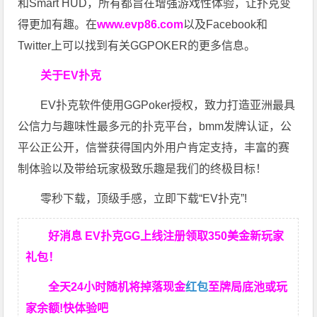
和Smart HUD，所有都旨在增强游戏性体验，让扑克变
得更加有趣。在
www.evp86.com
以及Facebook和
Twitter上可以找到有关GGPOKER的更多信息。
关于EV扑克
EV扑克软件使用GGPoker授权，致力打造亚洲最具
公信力与趣味性最多元的扑克平台，bmm发牌认证，公
平公正公开，信誉获得国内外用户肯定支持，丰富的赛
制体验以及带给玩家极致乐趣是我们的终极目标！
零秒下载，顶级手感，立即下载“EV扑克”!
好消息 EV扑克GG上线注册领取350美金新玩家
礼包！
全天24小时随机将掉落现金
红包
至牌局底池或玩
家余额!快体验吧