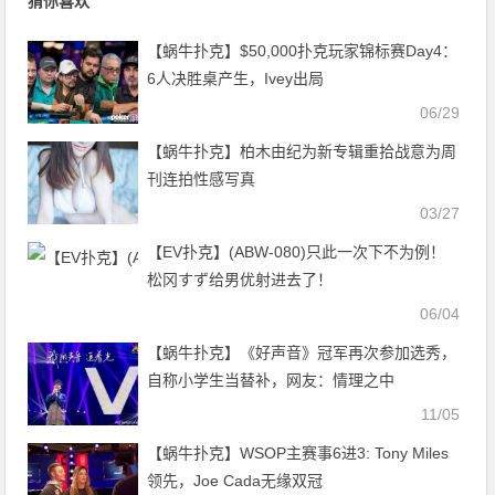
猜你喜欢
【蜗牛扑克】$50,000扑克玩家锦标赛Day4：
6人决胜桌产生，Ivey出局
06/29
【蜗牛扑克】柏木由纪为新专辑重拾战意为周
刊连拍性感写真
03/27
【EV扑克】(ABW-080)只此一次下不为例！
松冈すず给男优射进去了！
06/04
【蜗牛扑克】《好声音》冠军再次参加选秀，
自称小学生当替补，网友：情理之中
11/05
【蜗牛扑克】WSOP主赛事6进3: Tony Miles
领先，Joe Cada无缘双冠