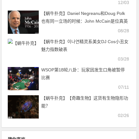
12/03
【蜗牛扑克】Daniel Negreanu和Doug Polk
也有同一立场的时候：John McCain是位真英
雄
08/28
【蜗牛扑克】이나연精灵系美女DJ Cos小丑女
魅力指数破表
03/28
WSOP第1B轮八卦：玩家因发生口角被暂停
比赛
07/11
【蜗牛扑克】【奇趣生物】这货有生物隐形功
能？
02/26