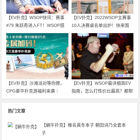
【EV扑克】WSOP快讯：赛事
【EV扑克】2022WSOP主赛事
#79 朱跃奇进入FT！WSOP感
10人决赛桌名单出炉！快来围
恩庆、直通车热闹开跑！
观！
【EV扑克】沙滩派对等你撩，
【EV扑克】WSOP最详细高EV
CPG豪华扑克游福利来袭｜
指南，怎么打性价比最高？都帮
WSOP金手链免费赛天天开打！
你整理好了！
热门文章
【蜗牛扑克】椎名真冬本子 朝田诗乃全套本
子