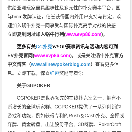
供给亚洲玩家最具趣味性及多元性的扑克赛事平台，国
际bmm发牌认证，信誉获得国内外用户支持与肯定，欢
迎加入蜗牛扑克一同享受与国际扑克高手对战的快感！
立即复制网址加入蜗牛行列(
www.evp86.com
)
。
更多有关
GG扑克
WSOP
赛事资讯与活动内容可到
EV扑克官网(
www.evp86.com
)
，
或是关注蜗牛扑克
官方
中文博客（
www.allnewpokerblog.com
）
查看更多信
息。立即下载，惊喜
红包
奖励等着你
关于GGPOKER
GGPOKER是世界领先的在线扑克室之一，拥有不
断增长的全球玩家群。GGPOKER提供了一系列创新的
游戏和功能，例如获得专利的Rush＆Cash扑克、全押或
弃牌、黄金转盘、出让股份平台、3D咪牌、PokerCraft