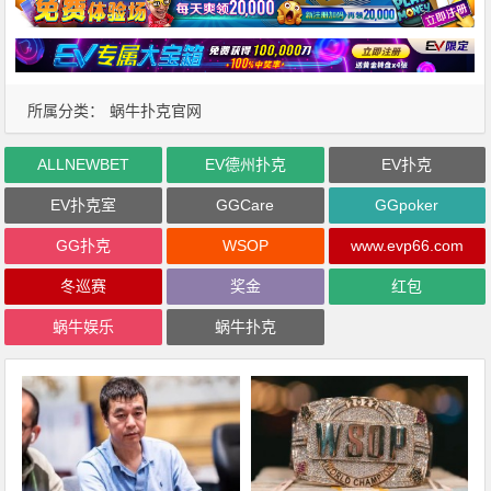
所属分类：
蜗牛扑克官网
ALLNEWBET
EV德州扑克
EV扑克
EV扑克室
GGCare
GGpoker
GG扑克
WSOP
www.evp66.com
冬巡赛
奖金
红包
蜗牛娱乐
蜗牛扑克