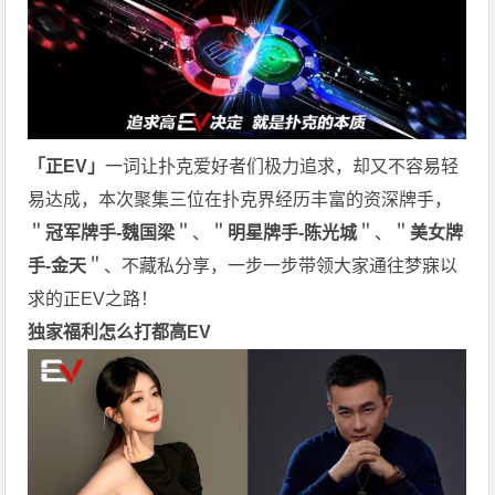
「正EV」
一词让扑克爱好者们极力追求，却又不容易轻
易达成，本次聚集三位在扑克界经历丰富的资深牌手，
＂
冠军牌手-魏国梁
＂、＂
明星牌手-陈光城
＂、＂
美女牌
手-金天
＂、不藏私分享，一步一步带领大家通往梦寐以
求的正EV之路！
独家福利怎么打都高EV