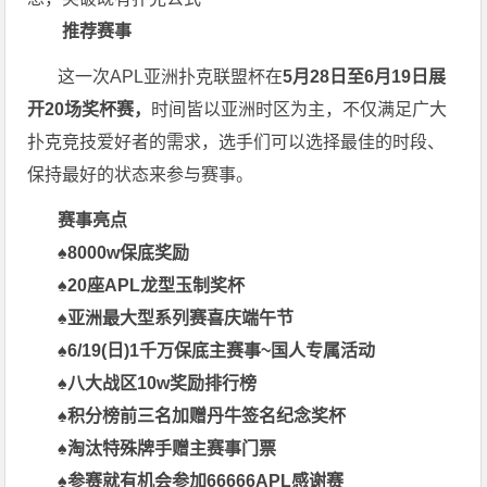
推
荐
赛
事
这一次APL亚洲扑克联盟杯在
5月28日至6月19日展
开20场奖杯赛，
时间皆以亚洲时区为主，不仅满足广大
扑克竞技爱好者的需求，选手们可以选择最佳的时段、
保持最好的状态来参与赛事。
赛事亮点
♠
8000w保底奖励
♠
20座APL龙型玉制奖杯
♠
亚洲最大型系列赛喜庆端午节
♠
6/19(日)1千万保底主赛事
~国人专属活动
♠
八大战区10w奖励排行榜
♠
积分榜前三名加赠丹牛签名纪念奖杯
♠
淘汰特殊牌手赠主赛事门票
♠参赛就有机会参加66666APL感谢赛