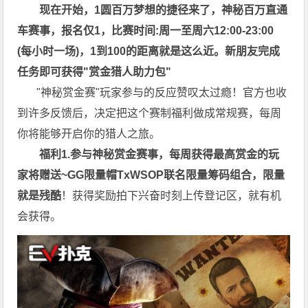
现在开始，1圆百万
梦想的捷径来了，神秘百万直通
车赛事，
报名仅1，比赛时间:周一至周六12:00-23:00
(每小时一场)，1到100的距离就是这么近。
新朋友完成
任务即可获得
"赏金猎人助力包"
"神秘赏金赛"玩家参与的反应赞叹太过瘾！官方也收
到许多反馈后，决定把这个赛制福利做成常规赛，每周
你将能够开启你的猎人之旅。
福利1.参与神秘赏金赛事，每周获得最高赏金的玩
家将赠送~GG限量帽TxWSOP联名限量筹码组合，限量
就是残酷
！获得奖励拍下兴奋时刻上传登记区，就有机
会获得。