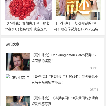
【EV扑克】假如离开S1⋯那七
【EV扑克】一切都是谜的J罩
ツ森りり(七森莉莉)决定这么
杯！现在传说丸石レア(丸石稀
做！
有)是⋯
热门文章
【蜗牛扑克】Dan Jungleman Cates获得PS
返回馈的奖励！
09/19
【EV扑克】TRE全明星打线(14)：最强美乳小
只马＋暗黑桥本环奈！
05/21
【蜗牛扑克】《监狱学园》18岁武田玲奈清爽
短发性感写真