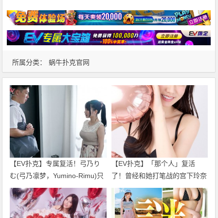
所属分类：
蜗牛扑克官网
【EV扑克】专属复活！弓乃り
【EV扑克】「那个人」复活
む(弓乃凛梦，Yumino-Rimu)只
了！曾经和她打笔战的宫下玲奈
要不发生那件事我就不引退了！
回应是？