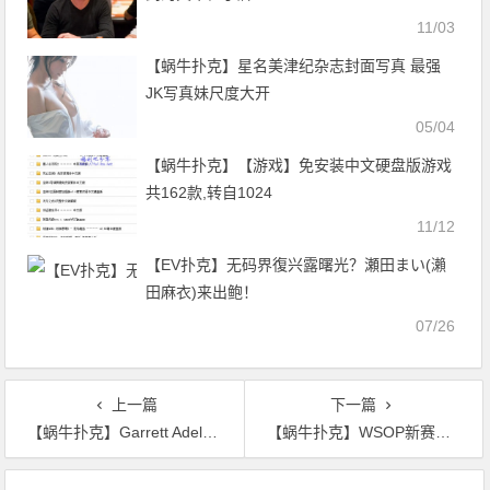
11/03
【蜗牛扑克】星名美津纪杂志封面写真 最强
JK写真妹尺度大开
05/04
【蜗牛扑克】【游戏】免安装中文硬盘版游戏
共162款,转自1024
11/12
【EV扑克】无码界復兴露曙光？瀬田まい(瀨
田麻衣)来出鲍！
07/26
上一篇
下一篇
【蜗牛扑克】Garrett Adelstein个人大赞Phil Ivey！
【蜗牛扑克】WSOP新赛况：Shaun Deeb收获第5条手链 扬言要超越Phil Hellmuth
文