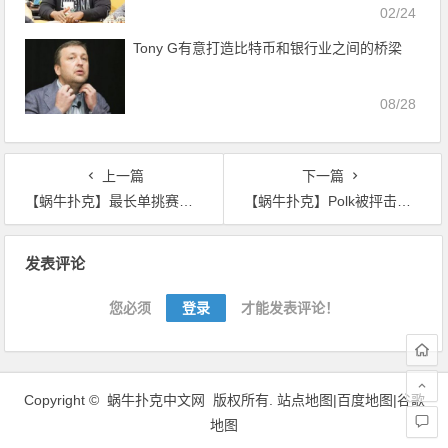
02/24
Tony G有意打造比特币和银行业之间的桥梁
08/28
上一篇
下一篇
【蜗牛扑克】最长单挑赛接近尾声 胜负已无悬念 Phil Galfond再次向世界发出单挑挑战
【蜗牛扑克】Polk被抨击在单挑赛的表现像懦夫 好莱坞演员加入慈善奉献自己绵薄之力
文
发表评论
章
导
您必须
登录
才能发表评论！
航
Copyright ©
蜗牛扑克中文网
版权所有.
站点地图|
百度地图
|
谷歌
地图