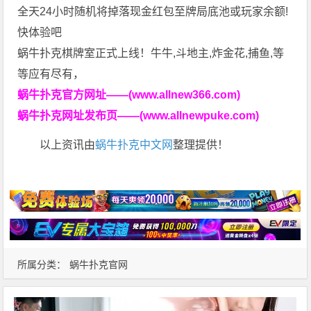
全天24小时随机将掉落现金红包至牌局底池或玩家余额!
快体验吧
蜗牛扑克棋牌室正式上线！牛牛,斗地主,炸金花,捕鱼,等
等应有尽有，
蜗牛扑克官方网址——(www.allnew366.com)
蜗牛扑克网址发布页——(www.allnewpuke.com)
以上资讯由
蜗牛扑克中文网
整理提供！
所属分类：
蜗牛扑克官网