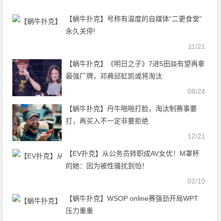
【蜗牛扑克】号称有温度的自媒体“二更食堂”
永久关停!
11/21
【蜗牛扑克】《明日之子》7进5田燚有望再拿
最强厂牌，邓典邱虹凯或将淘汰
08/24
【蜗牛扑克】丹牛啪啪打脸，淘汰制赛事要
打，再买入不一定非要拒绝
12/21
【EV扑克】从公务员转职成AV女优！M罩杯
的她：因为被性骚扰到怕！
02/10
【蜗牛扑克】WSOP online赛强劲开局WPT
压力重重