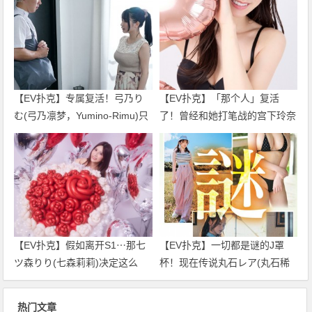
【EV扑克】专属复活！弓乃り
【EV扑克】「那个人」复活
む(弓乃凛梦，Yumino-Rimu)只
了！曾经和她打笔战的宫下玲奈
要不发生那件事我就不引退了！
回应是？
【EV扑克】假如离开S1⋯那七
【EV扑克】一切都是谜的J罩
ツ森りり(七森莉莉)决定这么
杯！现在传说丸石レア(丸石稀
做！
有)是⋯
热门文章