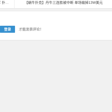
进行对决
【蜗牛扑克】丹牛三连胜被中断 单场输掉13W美元​
登录
才能发表评论！