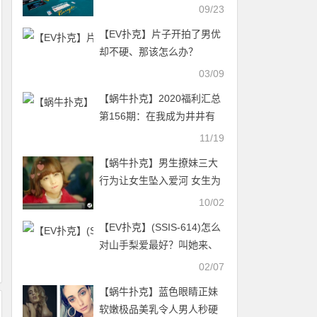
开赛冠军，奖金$616,186
09/23
【EV扑克】片子开拍了男优
却不硬、那该怎么办？
03/09
【蜗牛扑克】2020福利汇总
第156期：在我成为井井有
条的大人之前
11/19
【蜗牛扑克】男生撩妹三大
行为让女生坠入爱河 女生为
什么抵挡不住男生撩妹行为
10/02
【EV扑克】(SSIS-614)怎么
对山手梨爱最好？叫她来、
疯狂干她两天两夜就对了！
02/07
【蜗牛扑克】蓝色眼睛正妹
软嫩极品美乳令人男人秒硬