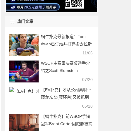
热门文章
蜗牛扑克最新报道：Tom
dwan已订婚并打算搬去拉斯
维加斯？
11/06
WSOP主赛事决赛桌选手介
绍之Scott Blumstein
07/20
【EV扑克】才从公司离职⋯
藤かんな(藤环奈)又被抓到
拍AV了！
06/28
【蜗牛扑克】前WSOP手镯
冠军Brent Carter因威胁被捕