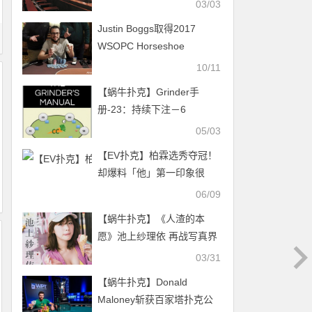
03/03
Justin Boggs取得2017
WSOPC Horseshoe
Southern Indiana主赛事冠
10/11
军
【蜗牛扑克】Grinder手
册-23：持续下注－6
05/03
【EV扑克】柏霖选秀夺冠！
却爆料「他」第一印象很
跩 曝私下真面目
06/09
【蜗牛扑克】《人渣的本
愿》池上纱理依 再战写真界
成为大型新人
03/31
【蜗牛扑克】Donald
Maloney斩获百家塔扑克公