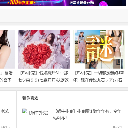
人」复活
【EV扑克】假如离开S1⋯那
【EV扑克】一切都是谜的J罩
的宫下
七ツ森りり(七森莉莉)决定这
杯！现在传说丸石レア(丸石
么做！
稀有)是⋯
猜你喜欢
，老艺
【蜗牛扑克】扑克圈诈骗年年有，今年
特别多？
09/15
06/24