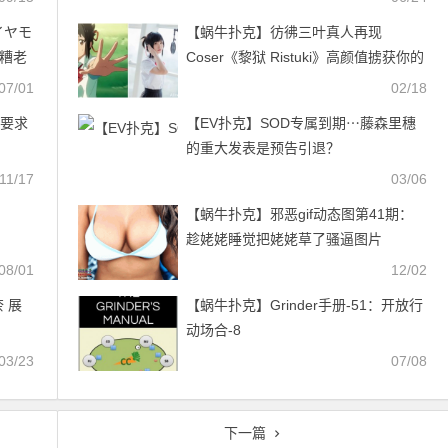
イヤモ
【蜗牛扑克】彷彿三叶真人再现
被糟老
Coser《黎狱 Ristuki》高颜值掳获你的
芳心
07/01
02/18
S要求
【EV扑克】SOD专属到期⋯藤森里穗
的重大发表是预告引退？
11/17
03/06
【蜗牛扑克】邪恶gif动态图第41期：
趁姥姥睡觉把姥姥草了骚逼图片
08/01
12/02
 展
【蜗牛扑克】Grinder手册-51：开放行
动场合-8
03/23
07/08
下一篇