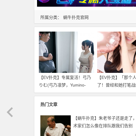
所属分类：
蜗牛扑克官网
【EV扑克】专属复活！弓乃
【EV扑克】「那个
りむ(弓乃凛梦，Yumino-
了！曾经和她打笔战
Rimu)只要不发生那件事我就
玲奈回应是？
不引退了！
热门文章
【蜗牛扑克】朱老爷子还是走了
术家们怎么像在排队跟我们告别