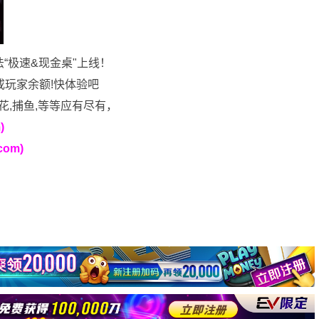
法“极速&现金桌"上线！
或玩家余额!快体验吧
花,捕鱼,等等应有尽有，
)
om)