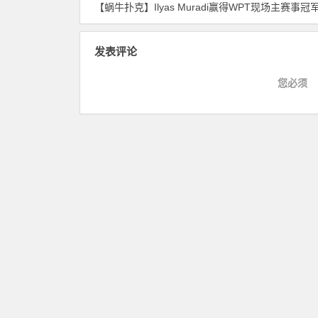
【蜗牛扑克】Ilyas Muradi赢得WPT现场主赛事冠军 扑克夫妻成为对手 为WSOP金戒指单挑
发表评论
您必须