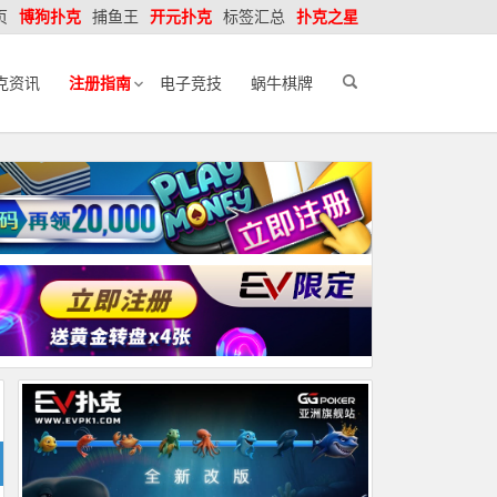
页
博狗扑克
捕鱼王
开元扑克
标签汇总
扑克之星
克资讯
注册指南
电子竞技
蜗牛棋牌