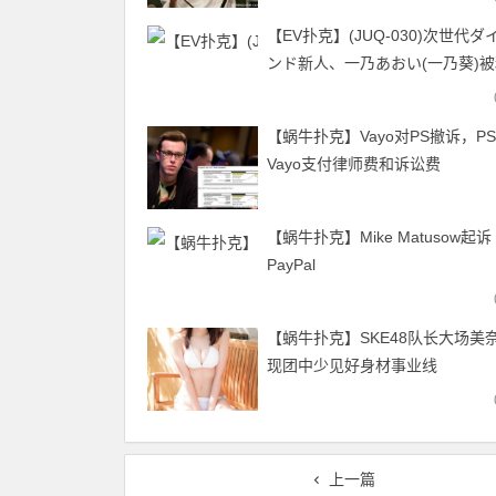
【EV扑克】(JUQ-030)次世代ダ
ンド新人、一乃あおい(一乃葵)
头小沢とおる射进去了！
【蜗牛扑克】Vayo对PS撤诉，P
Vayo支付律师费和诉讼费
【蜗牛扑克】Mike Matusow起诉
PayPal
【蜗牛扑克】SKE48队长大场美奈
现团中少见好身材事业线
上一篇