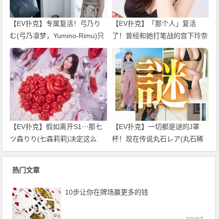
【EV扑克】专属复活！弓乃り
【EV扑克】「那个人」复活
む(弓乃凛梦，Yumino-Rimu)只
了！曾经和她打笔战的宫下玲奈
要不发生那件事我就不引退了！
回应是？
【EV扑克】假如离开S1⋯那七
【EV扑克】一切都是谜的J罩
ツ森りり(七森莉莉)决定这么
杯！现在传说丸石レア(丸石稀
做！
有)是⋯
热门文章
10步让你在牌场赢更多的钱