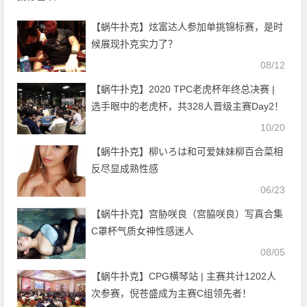
【蜗牛扑克】炫富达人参加单挑锦标赛，是时
候展现扑克实力了？
08/12
【蜗牛扑克】2020 TPC老虎杯年终总决赛 |
选手眼中的老虎杯，共328人晋级主赛Day2！
10/20
【蜗牛扑克】柳いろは和可爱妹妹柳百合菜相
反尽显成熟性感
06/23
【蜗牛扑克】宫胁咲良（宫脇咲良）写真合集
C罩杯气质女神性感迷人
08/05
【蜗牛扑克】CPG横琴站 | 主赛共计1202人
次参赛，倪苍盛成为主赛C组领先者！