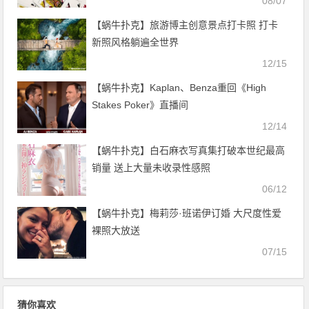
08/07
【蜗牛扑克】旅游博主创意景点打卡照 打卡
新照风格躺遍全世界
12/15
【蜗牛扑克】Kaplan、Benza重回《High
Stakes Poker》直播间
12/14
【蜗牛扑克】白石麻衣写真集打破本世纪最高
销量 送上大量未收录性感照
06/12
【蜗牛扑克】梅莉莎·班诺伊订婚 大尺度性爱
裸照大放送
07/15
猜你喜欢