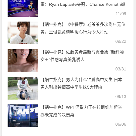
事：Ryan Laplante夺冠，Chance Kornuth蝉
联第二！
11/09
【蜗牛扑克】《中餐厅》老爷爷多次到店无位
置，王俊凯黄晓明暖心行为令人打动
09/22
【蜗牛扑克】佐藤美希最新写真合集 “新纤腰
女王”性感写真美乳诱人
03/31
【蜗牛扑克】男人为什么钟爱高中女生 日本
男人列出钟情高中学生妹5大理由
09/13
【蜗牛扑克】WPT仍致力于在拉斯维加斯举
办未完成的决赛桌
06/06