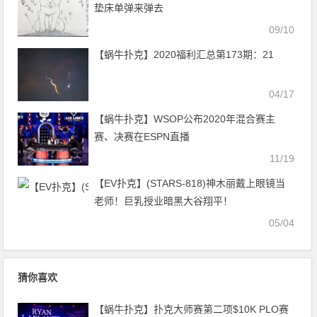
垫床单弹来弹去
09/10
【蜗牛扑克】2020福利汇总第173期：21
04/17
【蜗牛扑克】WSOP公布2020年混合赛主
赛、决赛在ESPN直播
11/19
【EV扑克】(STARS-818)神木丽戴上眼镜当
老师！巨乳授业暗黑大谷翔平！
05/04
猜你喜欢
【蜗牛扑克】扑克大师赛第二项$10K PLO赛