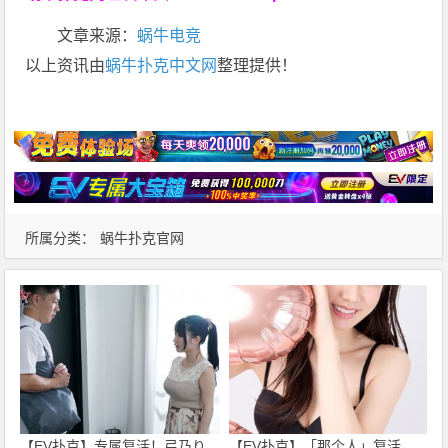
文章来源：
蜗牛电竞
以上资讯由
蜗牛扑克中文网
整理提供！
所属分类：
蜗牛扑克官网
【EV扑克】专属复活！弓乃り
【EV扑克】「那个人」复活