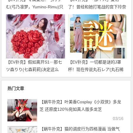
む(弓乃凛梦，Yumino-Rimu)只
了！曾经和她打笔战的宫下玲奈
要不发生那件事我就不引退了！
回应是？
【EV扑克】假如离开S1⋯那七
【EV扑克】一切都是谜的J罩
ツ森りり(七森莉莉)决定这么
杯！现在传说丸石レア(丸石稀
做！
有)是⋯
热门文章
【蜗牛扑克】叶美香Cosplay《小双侠》多龙
芝 还原度120％宛如真人版多龙芝
03/16
【蜗牛扑克】猫的调皮行为四格漫画 当做气